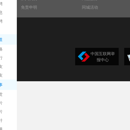
聘
免责申明
同城活动
息
聘
道
略
中国互联网举
行
报中心
友
友
事
赏
片
片
计
漫