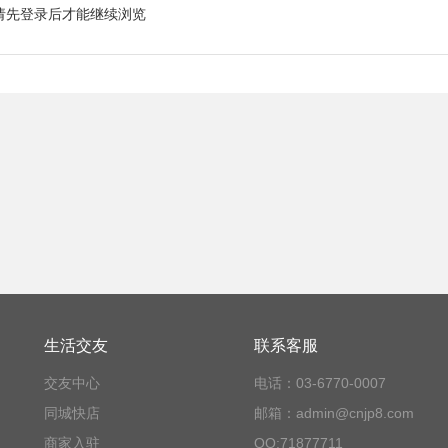
请先登录后才能继续浏览
生活交友
联系客服
交友中心
电话：03-6770-0007
同城快店
邮箱：admin@cnjp8.com
商家入驻
QQ:71877711