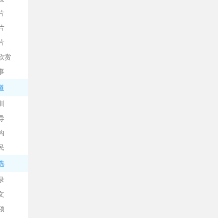
片
片
片
欣赏
事
道
训
导
构
民
选
录
文
频