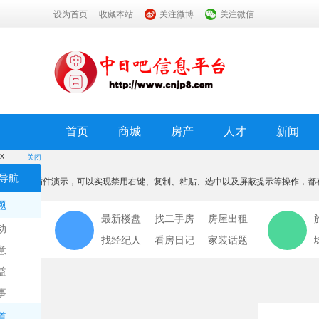
设为首页
收藏本站
关注微博
关注微信
首页
商城
房产
人才
新闻
x
关闭
温馨提示
导航
本功能为插件演示，可以实现禁用右键、复制、粘贴、选中以及屏蔽提示等操作，都
我知道了
题
最新楼盘
找二手房
房屋出租
动
找经纪人
看房日记
家装话题
意
益
事
道