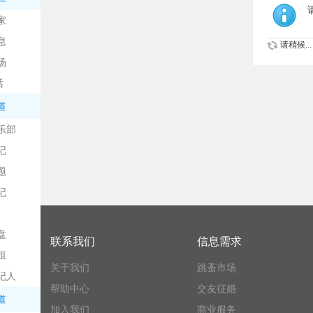
家
息
请稍候...
场
话
道
乐部
记
题
记
盘
联系我们
信息需求
租
关于我们
跳蚤市场
纪人
帮助中心
交友征婚
道
加入我们
商业服务