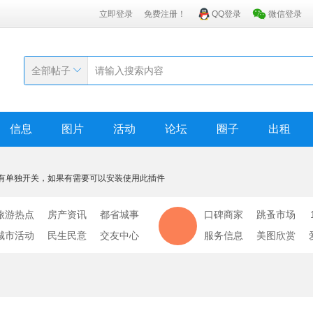
立即登录
免费注册！
QQ登录
微信登录
全部帖子
信息
图片
活动
论坛
圈子
出租
有单独开关，如果有需要可以安装使用此插件
旅游热点
房产资讯
都省城事
口碑商家
跳蚤市场
城市活动
民生民意
交友中心
服务信息
美图欣赏