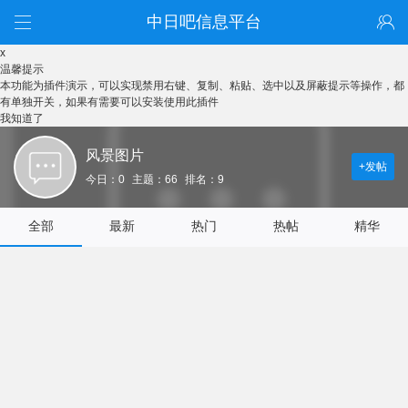
中日吧信息平台
x
温馨提示
本功能为插件演示，可以实现禁用右键、复制、粘贴、选中以及屏蔽提示等操作，都
有单独开关，如果有需要可以安装使用此插件
我知道了
风景图片
+发帖
今日：0
主题：66
排名：9
全部
最新
热门
热帖
精华