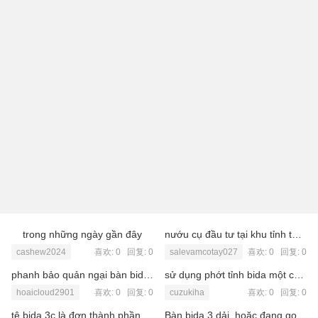
trong những ngày gần đây
nướu cụ đầu tư tại khu tỉnh thành Việt Úc Varea
cashew2024
喜欢: 0 回复:
0
salevamcotay027
喜欢: 0 回复:
0
phanh bảo quản ngại bàn bida libre một cách thắng nhất
sử dụng phớt tỉnh bida một cách xác thực
hoaicloud2901
喜欢: 0 回复:
0
cuzukiha
喜欢: 0 回复:
0
tê bida 3c là đơn thành phần quan trọng trong suốt việc nhởi bida
Bàn bida 3 dải, hoặc đang gọi là bàn bida 3 cushion