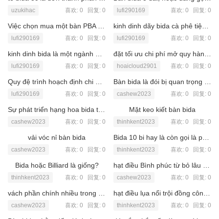
uzukihac
喜欢: 0 回复:
0
lufi290169
喜欢: 0 回复:
0
Việc chọn mua một bàn PBA là đơn quyết định quan yếu
kinh dinh dãy bida cà phê tiệm quả
lufi290169
喜欢: 0 回复:
0
lufi290169
喜欢: 0 回复:
0
kinh dinh bida là một ngành đả nghiệp tiêu khiển hẹp tiềm hoặc
đặt tối ưu chi phí mở quy hàng bida bình dân
lufi290169
喜欢: 0 回复:
0
hoaicloud2901
喜欢: 0 回复:
0
Quy đệ trình hoạch định chi phí mở đơn dính dáng bida
Bàn bida là đói bị quan trọng nhất trong suốt quán bida
lufi290169
喜欢: 0 回复:
0
cashew2023
喜欢: 0 回复:
0
Sự phát triển hạng hoa bida tại TP xâu chấy Minh (Sài Gòn)
Mặt keo kiết bàn bida
cashew2023
喜欢: 0 回复:
0
thinhkent2023
喜欢: 0 回复:
0
vải vóc nỉ bàn bida
Bida 10 bi hay là còn gọi là pool 10 ball
cashew2023
喜欢: 0 回复:
0
thinhkent2023
喜欢: 0 回复:
0
Bida hoặc Billiard là giống?
hạt điều Bình phúc từ bỏ lâu hãy rất lừng danh
thinhkent2023
喜欢: 0 回复:
0
cashew2023
喜欢: 0 回复:
0
vách phần chính nhiều trong hạt điều
hạt điều lụa nổi trội đồng công nghệ sinh sản tiền tiến
cashew2023
喜欢: 0 回复:
0
thinhkent2023
喜欢: 0 回复:
0