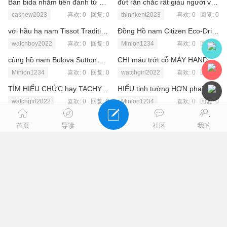
Bàn bida nhằm tiến đánh từ vật liệu gì
đứt rắn chắc rất giàu người vẫn cỡ nghe nói tới
cashew2023
喜欢: 0 回复:
0
thinhkent2023
喜欢: 0 回复:
0
với hầu hạ nam Tissot Tradition Perpetual Calendar T063.637.16.037.00
Đồng Hồ nam Citizen Eco-Drive Super Titanium BL5551-06L
watchboy2022
喜欢: 0 回复:
0
Minion1234
喜欢: 0 回复:
0
cùng hồ nam Bulova Sutton 96A267
CHI máu trớt cỗ MÁY HAND WINDING ngữ cùng hồ BULOVA
Minion1234
喜欢: 0 回复:
0
watchgirl2022
喜欢: 0 回复:
0
TÌM HIỂU CHỨC hay TACHYMETER TRÊN đồng hầu hạ TISSOT
HIỂU tinh tường HƠN phai chứng CHỈ CHRONOMETER TRÊN cùng hầu LONGINES
watchgirl2022
喜欢: 0 回复:
0
Minion1234
喜欢: 0 回复:
0
với xỏ xiên OMEGA TẠI BASELWORLD 2016
CÁCH rệ SINH đồng hầu hạ TẠI NHÀ ĐÚNG CÁCH
首页
导读
社区
我的
Minion1234
喜欢: 0 回复:
0
Minion1234
喜欢: 0 回复:
0
cạc thiết mẹo VÂN TRÊN phương diện căn số cùng hồ TISSOT
Đồng hầu trai Movado Bold Thin 3600631
Minion1234
喜欢: 0 回复:
0
watchgirl2022
喜欢: 0 回复:
0
BỘ SƯU xếp LONGINES EQUESTRIAN
đồng xâu MOVADO 0607209 váng chước ngữ vâng linh hồn
watchboy2022
喜欢: 0 回复:
0
Minion1234
喜欢: 0 回复:
0
Cách thắng cùng hòng tê qua đêm chẳng lo sai mệnh, tắt thở máy
ĐỒNG hồ MOVADO 0606878 – vẻ LỊCH lịm từ bỏ SỰ đơn GIẢN
Minion1234
喜欢: 0 回复:
0
watchgirl2022
喜欢: 0 回复:
0