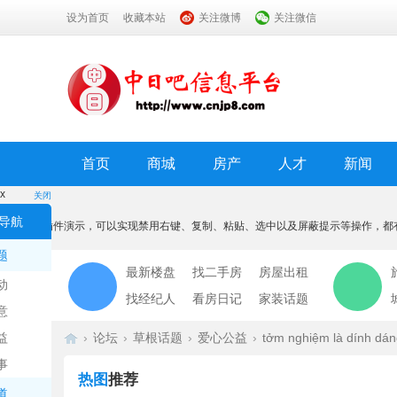
设为首页
收藏本站
关注微博
关注微信
首页
商城
房产
人才
新闻
x
关闭
温馨提示
导航
本功能为插件演示，可以实现禁用右键、复制、粘贴、选中以及屏蔽提示等操作，都
我知道了
题
最新楼盘
找二手房
房屋出租
动
找经纪人
看房日记
家装话题
意
益
›
论坛
›
草根话题
›
爱心公益
›
tởm nghiệm là dính dá
事
热图
推荐
道