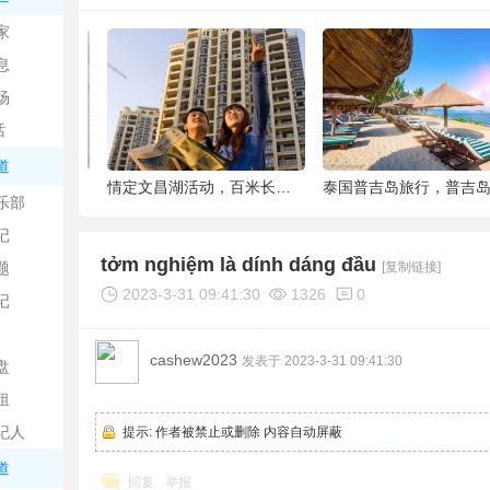
中
家
息
场
话
道
6种被你吐掉的“籽”，原来是果蔬界的营养
情定文昌湖活动，百米长卷现场绘画、万人签
泰国普吉岛旅行，普吉岛是
乐部
记
日
tởm nghiệm là dính dáng đầu
题
[复制链接]
2023-3-31 09:41:30
1326
0
记
cashew2023
发表于 2023-3-31 09:41:30
盘
租
纪人
提示:
作者被禁止或删除 内容自动屏蔽
吧
道
回复
举报