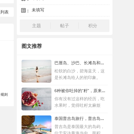
未填写
:
回列表
主题
帖子
积分
图文推荐
巴厘岛、沙巴、长滩岛和普吉岛，哪个更值得
松软的白沙，碧海蓝天，这
是长滩岛给人的初印象。
6种被你吐掉的“籽”，原来是果蔬界的营养
分规则
你有没有过这样的经历，吃
水果时，觉得吐籽太麻烦
泰国普吉岛旅行，普吉岛是泰国最大的岛屿
普吉岛是泰国最大的岛屿，
位于安达曼海当中，面积