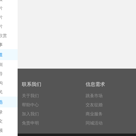
片
片
片
欣赏
平
事
道
训
导
构
联系我们
信息需求
民
关于我们
跳蚤市场
台
选
帮助中心
交友征婚
录
加入我们
商业服务
文
免责申明
同城活动
频