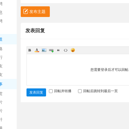
聘
发布主题
息
聘
发表回复
道
略
信
行
友
您需要登录后才可以回
友
事
回帖并转播
回帖后跳转到最后一页
发表回复
赏
片
息
片
计
漫