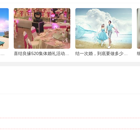
泰国最大的岛屿
喜结良缘520集体婚礼活动-喜来缘大酒店[合
结一次婚，到底要做多少件准备工作 |备婚清