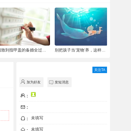
细致到指甲盖的备婚全过程，这位“挑剔”新
别把孩子当‘宠物’养，这样会毁掉Ta一生！
青城翠湖园
关注TA
加为好友
发短消息
:
:
未填写
:
未填写
: