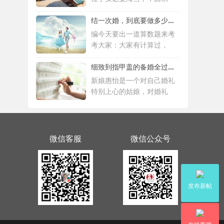
结一次婚，到底要做多少件准备工作 |备婚清
编今天要出一道算数题来考
考大家：大家有计算过，
细致到指甲盖的备婚全过程，这位“挑剔”新
新娘惠怡是一个对自己婚礼
特别上心的姑娘，对婚礼
微信客服
微信公众号
发布新帖