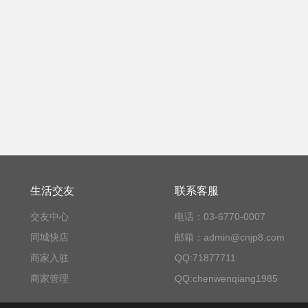
生活交友
联系客服
交友中心
电话：03-6770-0007
同城快店
邮箱：admin@cnjp8.com
商家入驻
QQ:71877711
商家管理
QQ:chenwenqiang1985