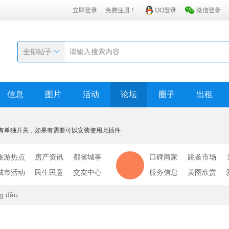
立即登录
免费注册！
QQ登录
微信登录
全部帖子
信息
图片
活动
论坛
圈子
出租
有单独开关，如果有需要可以安装使用此插件
旅游热点
房产资讯
都省城事
口碑商家
跳蚤市场
城市活动
民生民意
交友中心
服务信息
美图欣赏
ng đầu