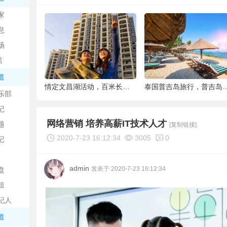
中
家
息
场
话
道
6种被你吐掉的“籽”，原来是果蔬界的营养
情定文昌湖活动，百米长卷现场绘画、万人签
泰国普吉岛旅行，普吉岛是
乐部
记
日
网络营销 培养高薪IT技术人才
题
[复制链接]
2020-7-23 16:12:34
3005
0
记
admin
发表于 2020-7-23 16:12:34
盘
租
纪人
吧
道