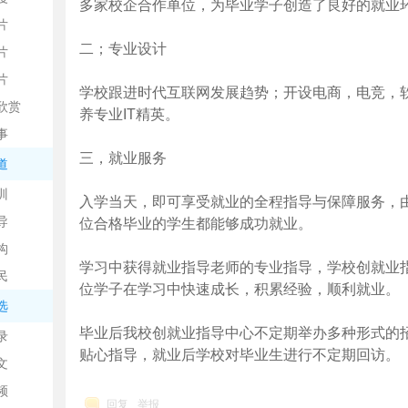
多家校企合作单位，为毕业学子创造了良好的就业
片
二；专业设计
片
片
学校跟进时代互联网发展趋势；开设电商，电竞，
欣赏
平
养专业IT精英。
事
三，就业服务
道
训
入学当天，即可享受就业的全程指导与保障服务，
导
位合格毕业的学生都能够成功就业。
构
学习中获得就业指导老师的专业指导，学校创就业
民
位学子在学习中快速成长，积累经验，顺利就业。
台
选
毕业后我校创就业指导中心不定期举办多种形式的
录
贴心指导，就业后学校对毕业生进行不定期回访。
文
频
回复
举报