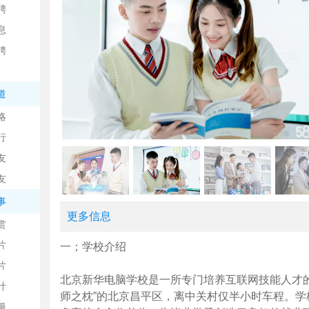
聘
息
聘
道
略
信
行
友
友
事
更多信息
赏
片
一；学校介绍
息
片
北京新华电脑学校是一所专门培养互联网技能人才
计
师之枕”的北京昌平区，离中关村仅半小时车程。学
漫