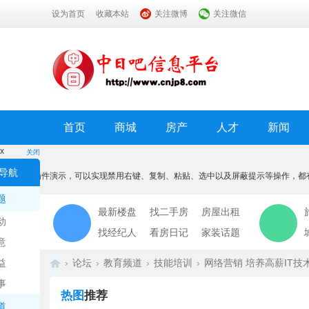
设为首页
收藏本站
关注微博
关注微信
首页
商城
房产
人才
新闻
x
关闭
温馨提示
导航
本功能为插件演示，可以实现禁用右键、复制、粘贴、选中以及屏蔽提示等操作，都
我知道了
题
最新楼盘
找二手房
房屋出租
动
找经纪人
看房日记
家装话题
意
益
›
论坛
›
教育频道
›
技能培训
›
网络营销 培养高薪IT技
事
热图
推荐
道