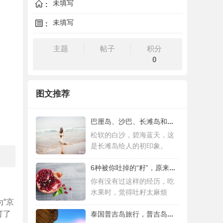
未填写
:
未填写
:
主题
帖子
积分
0
图文推荐
巴厘岛、沙巴、长滩岛和普吉岛，哪个更值得
松软的白沙，碧海蓝天，这
是长滩岛给人的初印象。
6种被你吐掉的“籽”，原来是果蔬界的营养
你有没有过这样的经历，吃
水果时，觉得吐籽太麻烦
“京
订了
泰国普吉岛旅行，普吉岛是泰国最大的岛屿