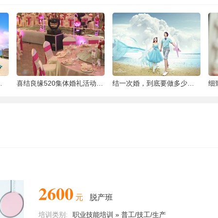
泰国最大的岛屿
喜结良缘520集体婚礼活动-喜来缘大酒店[合
结一次婚，到底要做多少件准备工作 |备婚清
2600
元
脱产班
培训类别:
职业技能培训 » 普工/技工/生产