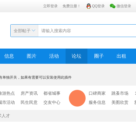
立即登录
免费注册！
QQ登录
微信登录
全部帖子
信息
图片
活动
论坛
圈子
出租
有单独开关，如果有需要可以安装使用此插件
旅游热点
房产资讯
都省城事
口碑商家
跳蚤市场
城市活动
民生民意
交友中心
服务信息
美图欣赏
术人才