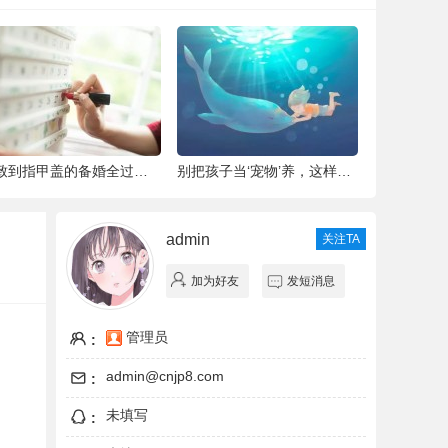
细致到指甲盖的备婚全过程，这位“挑剔”新
别把孩子当‘宠物’养，这样会毁掉Ta一生！
青城翠湖园
admin
关注TA
加为好友
发短消息
管理员
:
admin@cnjp8.com
:
未填写
: