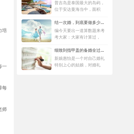
普吉岛是泰国最大的岛屿，
位于安达曼海当中，面积
结一次婚，到底要做多少件准备工作 |备婚清
力培
编今天要出一道算数题来考
考大家：大家有计算过，
细致到指甲盖的备婚全过程，这位“挑剔”新
新娘惠怡是一个对自己婚礼
特别上心的姑娘，对婚礼
每一
障每
老师