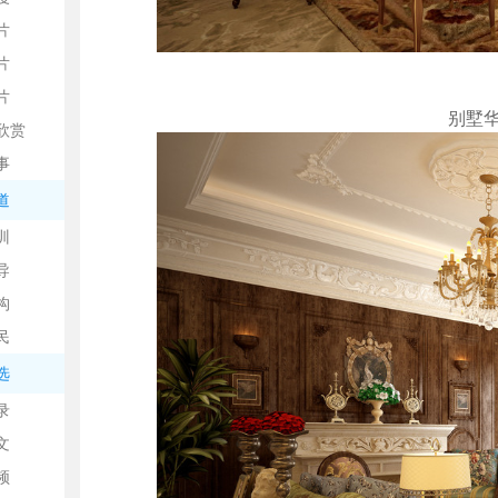
片
片
片
别墅
欣赏
平
事
道
训
导
构
民
台
选
录
文
频