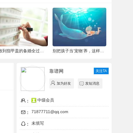
细致到指甲盖的备婚全过程，这位“挑剔”新
别把孩子当‘宠物’养，这样会毁掉Ta一生！
青城翠湖园
靠谱网
关注TA
加为好友
发短消息
中级会员
:
71877711@qq.com
:
未填写
: