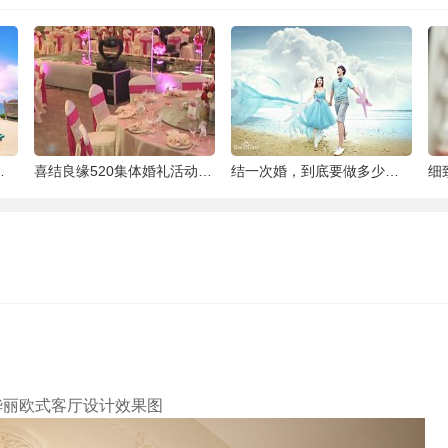
泰国最大的岛屿
喜结良缘520集体婚礼活动-喜来缘大酒店[合
结一次婚，到底要做多少件准备工作 |备婚清
华丽欧式客厅设计效果图