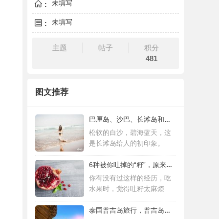
未填写
:
未填写
:
主题
帖子
积分
481
图文推荐
巴厘岛、沙巴、长滩岛和普吉岛，哪个更值得
松软的白沙，碧海蓝天，这
是长滩岛给人的初印象。
6种被你吐掉的“籽”，原来是果蔬界的营养
你有没有过这样的经历，吃
水果时，觉得吐籽太麻烦
泰国普吉岛旅行，普吉岛是泰国最大的岛屿