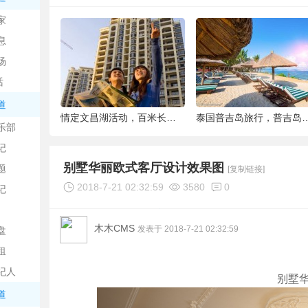
中
家
息
场
话
道
6种被你吐掉的“籽”，原来是果蔬界的营养
情定文昌湖活动，百米长卷现场绘画、万人签
泰国普吉岛旅行，普吉岛是
乐部
记
日
别墅华丽欧式客厅设计效果图
题
[复制链接]
2018-7-21 02:32:59
3580
0
记
木木CMS
发表于 2018-7-21 02:32:59
盘
租
纪人
别墅
吧
道