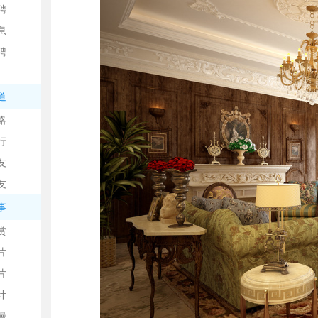
聘
息
聘
道
略
信
行
友
友
事
赏
片
息
片
计
漫