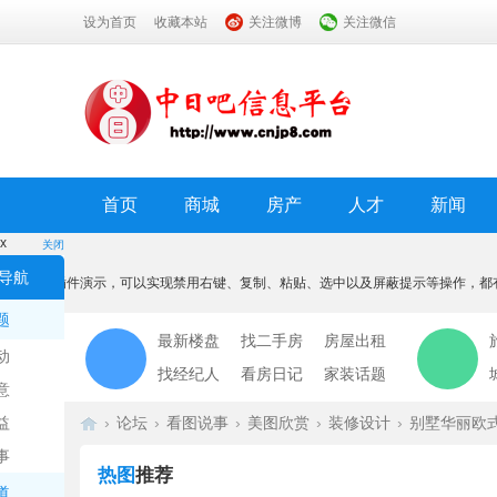
设为首页
收藏本站
关注微博
关注微信
首页
商城
房产
人才
新闻
x
关闭
温馨提示
导航
本功能为插件演示，可以实现禁用右键、复制、粘贴、选中以及屏蔽提示等操作，都
我知道了
题
最新楼盘
找二手房
房屋出租
动
找经纪人
看房日记
家装话题
意
益
›
论坛
›
看图说事
›
美图欣赏
›
装修设计
›
别墅华丽欧
事
热图
推荐
道