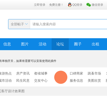
立即登录
免费注册！
QQ登录
微信登录
全部帖子
信息
图片
活动
论坛
圈子
出租
有单独开关，如果有需要可以安装使用此插件
旅游热点
房产资讯
都省城事
口碑商家
跳蚤市场
城市活动
民生民意
交友中心
服务信息
美图欣赏
式客厅设计效果图