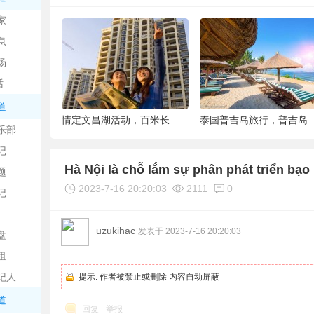
中
家
息
场
话
道
6种被你吐掉的“籽”，原来是果蔬界的营养
情定文昌湖活动，百米长卷现场绘画、万人签
泰国普吉岛旅行，普吉岛是
乐部
记
日
Hà Nội là chỗ lắm sự phân phát triển bạo
题
2023-7-16 20:20:03
2111
0
记
uzukihac
发表于 2023-7-16 20:20:03
盘
租
纪人
提示:
作者被禁止或删除 内容自动屏蔽
吧
道
回复
举报