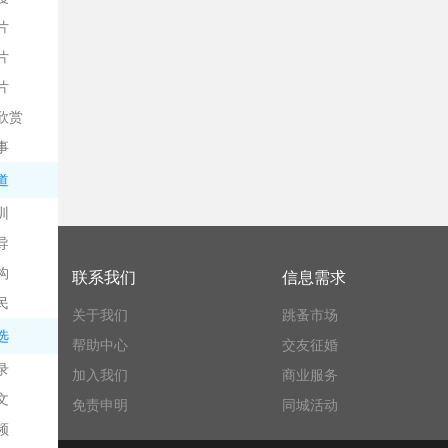
片
片
片
欣赏
平
事
道
训
导
构
联系我们
信息需求
民
关于我们
跳蚤市场
台
选
帮助中心
交友征婚
录
加入我们
商业服务
文
免责申明
同城活动
频