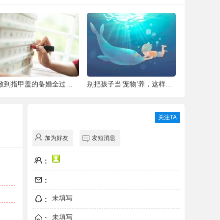
细致到指甲盖的备婚全过程，这位“挑剔”新
别把孩子当‘宠物’养，这样会毁掉Ta一生！
青城翠湖园
关注TA
加为好友
发短消息
:
:
未填写
:
未填写
: