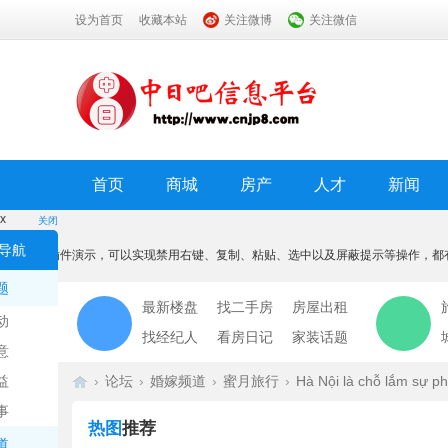
设为首页
收藏本站
关注微博
关注微信
首页
商城
房产
人才
新闻
x
关闭
温馨提示
导航
本功能为插件演示，可以实现禁用右键、复制、粘贴、选中以及屏蔽提示等操作，都
我知道了
题
最新楼盘
找二手房
房屋出租
动
找经纪人
看房日记
家装话题
意
益
›
论坛
›
婚嫁频道
›
蜜月旅行
›
Hà Nội là chỗ lắm sự ph
事
热图
推荐
道