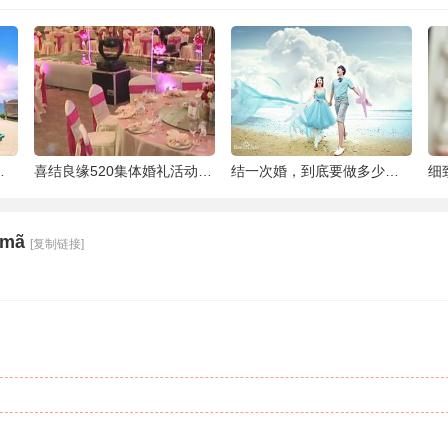
泰国最大的岛屿
喜结良缘520集体婚礼活动-喜来缘大酒店[合
结一次婚，到底要做多少件准备工作 |备婚清
 mã
[复制链接]