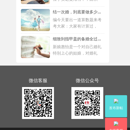
结一次婚，到底要做多少件准备工作 |备婚清
编今天要出一道算数题来考
考大家：大家有计算过，
细致到指甲盖的备婚全过程，这位“挑剔”新
新娘惠怡是一个对自己婚礼
特别上心的姑娘，对婚礼
微信客服
微信公众号
发布新帖