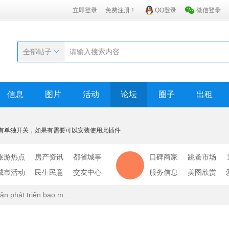
立即登录
免费注册！
QQ登录
微信登录
全部帖子
信息
图片
活动
论坛
圈子
出租
有单独开关，如果有需要可以安装使用此插件
旅游热点
房产资讯
都省城事
口碑商家
跳蚤市场
城市活动
民生民意
交友中心
服务信息
美图欣赏
ân phát triển bạo m ...