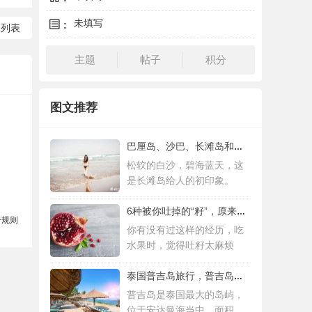
未填写
:
回列表
主题
帖子
积分
图文推荐
巴厘岛、沙巴、长滩岛和普吉岛，哪个更值得
松软的白沙，碧海蓝天，这
是长滩岛给人的初印象。
6种被你吐掉的“籽”，原来是果蔬界的营养
分规则
你有没有过这样的经历，吃
水果时，觉得吐籽太麻烦
泰国普吉岛旅行，普吉岛是泰国最大的岛屿
普吉岛是泰国最大的岛屿，
位于安达曼海当中，面积