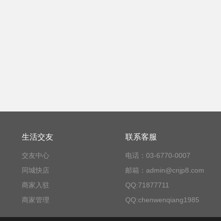
生活交友
联系客服
交友中心
电话：03-6770-0007
同城快店
邮箱：admin@cnjp8.com
商家入驻
QQ:71877711
商家管理
QQ:chenwenqiang1985