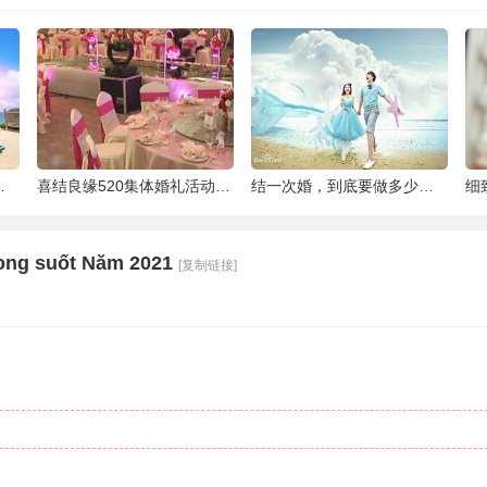
泰国最大的岛屿
喜结良缘520集体婚礼活动-喜来缘大酒店[合
结一次婚，到底要做多少件准备工作 |备婚清
rong suốt Năm 2021
[复制链接]