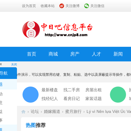
设为首页
收藏本站
关注微博
关注微信
首页
商城
房产
人才
新闻
x
关闭
温馨提示
导航
本功能为插件演示，可以实现禁用右键、复制、粘贴、选中以及屏蔽提示等操作，都
我知道了
题
最新楼盘
找二手房
房屋出租
动
找经纪人
看房日记
家装话题
意
益
›
论坛
›
婚嫁频道
›
蜜月旅行
›
Lý vì Nên lựa Việt Úc Va
事
热图
推荐
道