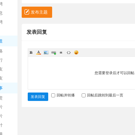
聘
发布主题
息
聘
发表回复
道
略
信
行
友
您需要登录后才可以回
友
事
回帖并转播
回帖后跳转到最后一页
发表回复
赏
片
息
片
计
漫