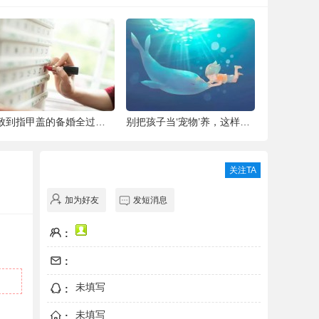
细致到指甲盖的备婚全过程，这位“挑剔”新
别把孩子当‘宠物’养，这样会毁掉Ta一生！
青城翠湖园
关注TA
加为好友
发短消息
:
:
未填写
:
未填写
: