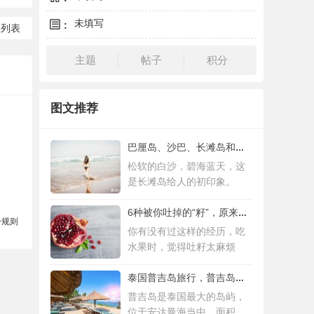
未填写
:
回列表
主题
帖子
积分
图文推荐
巴厘岛、沙巴、长滩岛和普吉岛，哪个更值得
松软的白沙，碧海蓝天，这
是长滩岛给人的初印象。
6种被你吐掉的“籽”，原来是果蔬界的营养
分规则
你有没有过这样的经历，吃
水果时，觉得吐籽太麻烦
泰国普吉岛旅行，普吉岛是泰国最大的岛屿
普吉岛是泰国最大的岛屿，
位于安达曼海当中，面积