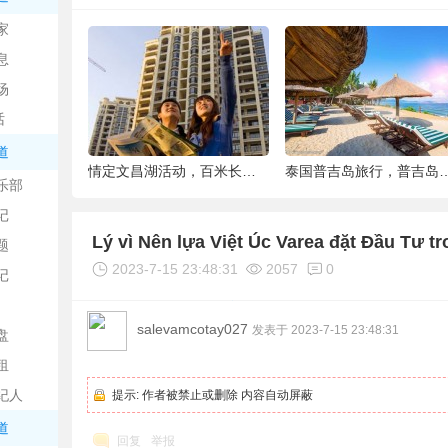
中
家
息
场
话
道
6种被你吐掉的“籽”，原来是果蔬界的营养
情定文昌湖活动，百米长卷现场绘画、万人签
泰国普吉岛旅行，普吉岛是
乐部
记
日
Lý vì Nên lựa Việt Úc Varea đặt Đầu Tư t
题
2023-7-15 23:48:31
2057
0
记
salevamcotay027
发表于 2023-7-15 23:48:31
盘
租
纪人
提示:
作者被禁止或删除 内容自动屏蔽
吧
道
回复
举报