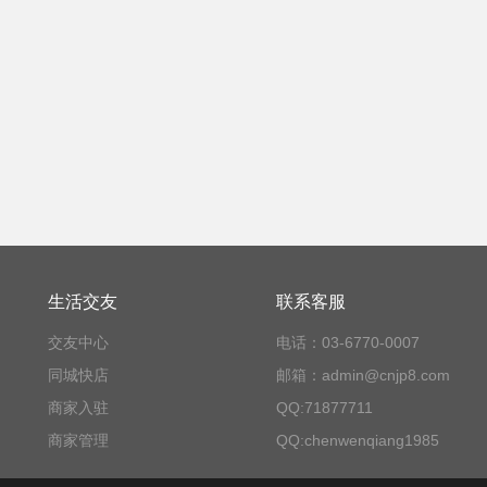
生活交友
联系客服
交友中心
电话：03-6770-0007
同城快店
邮箱：admin@cnjp8.com
商家入驻
QQ:71877711
商家管理
QQ:chenwenqiang1985