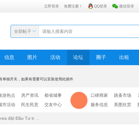
立即登录
免费注册！
QQ登录
微信登录
全部帖子
信息
图片
活动
论坛
圈子
出租
有单独开关，如果有需要可以安装使用此插件
旅游热点
房产资讯
都省城事
口碑商家
跳蚤市场
城市活动
民生民意
交友中心
服务信息
美图欣赏
rea đặt Đầu Tư tr ...