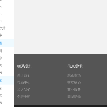
片
片
片
欣赏
平
事
道
训
导
构
联系我们
信息需求
民
关于我们
跳蚤市场
台
选
帮助中心
交友征婚
录
加入我们
商业服务
文
免责申明
同城活动
频