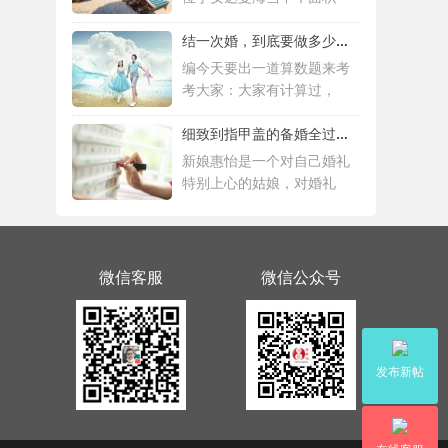
结一次婚，到底要做多少件准备工作 |备婚清
编今天要出一道算数题来考
考大家：大家有计算过，
细致到指甲盖的备婚全过程，这位“挑剔”新
新娘惠怡是一个对自己婚礼
特别上心的姑娘，对婚礼
微信客服
微信公众号
发布新帖