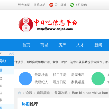
设为首页
收藏本站
关注微博
关注微信
首页
商城
房产
人才
新闻
x
关闭
温馨提示
导航
本功能为插件演示，可以实现禁用右键、复制、粘贴、选中以及屏蔽提示等操作，都
我知道了
题
最新楼盘
找二手房
房屋出租
动
找经纪人
看房日记
家装话题
意
益
›
论坛
›
婚嫁频道
›
备婚攻略
›
Bàn bi a cao vội và bàn 
事
热图
推荐
道