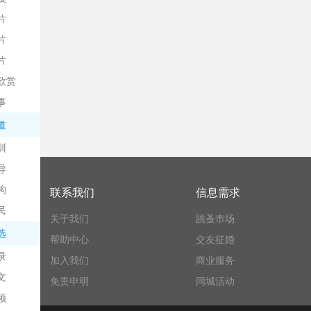
片
片
片
欣赏
平
事
道
训
导
构
联系我们
信息需求
民
关于我们
跳蚤市场
台
选
帮助中心
交友征婚
录
加入我们
商业服务
文
免责申明
同城活动
频