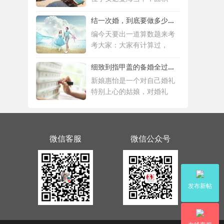
结一次婚，到底要做多少件准备工作 |备婚清
编今天要出一道算数题来考
考大家：大家有计算过，
细致到指甲盖的备婚全过程，这位“挑剔”新
新娘惠怡是一个对自己婚礼
特别上心的姑娘，对婚礼
微信客服
微信公众号
发布新帖