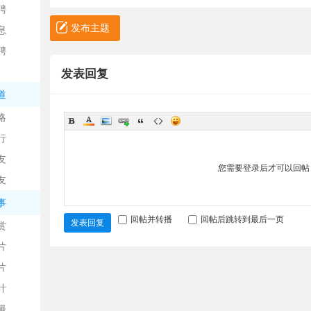
聘
发布主题
息
聘
发表回复
道
略
信
行
友
您需要登录后才可以回
友
事
回帖并转播
回帖后跳转到最后一页
发表回复
赏
片
息
片
计
漫