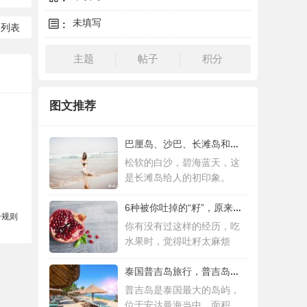
未填写
:
回列表
主题
帖子
积分
图文推荐
巴厘岛、沙巴、长滩岛和普吉岛，哪个更值得
松软的白沙，碧海蓝天，这
是长滩岛给人的初印象。
6种被你吐掉的“籽”，原来是果蔬界的营养
分规则
你有没有过这样的经历，吃
水果时，觉得吐籽太麻烦
泰国普吉岛旅行，普吉岛是泰国最大的岛屿
普吉岛是泰国最大的岛屿，
位于安达曼海当中，面积