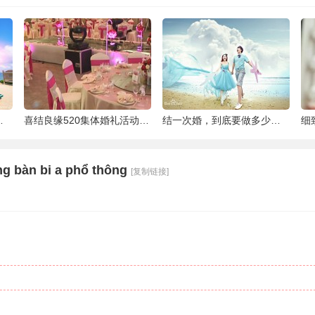
泰国最大的岛屿
喜结良缘520集体婚礼活动-喜来缘大酒店[合
结一次婚，到底要做多少件准备工作 |备婚清
ạng bàn bi a phổ thông
[复制链接]