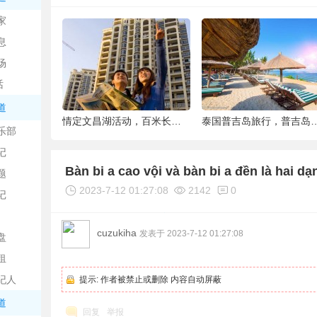
中
家
息
场
话
道
6种被你吐掉的“籽”，原来是果蔬界的营养
情定文昌湖活动，百米长卷现场绘画、万人签
泰国普吉岛旅行，普吉岛是
乐部
记
日
Bàn bi a cao vội và bàn bi a đền là hai d
题
2023-7-12 01:27:08
2142
0
记
cuzukiha
发表于 2023-7-12 01:27:08
盘
租
纪人
提示:
作者被禁止或删除 内容自动屏蔽
吧
道
回复
举报