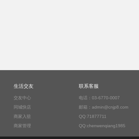
生活交友
联系客服
交友中心
电话：03-6770-0007
同城快店
邮箱：admin@cnjp8.com
商家入驻
QQ:71877711
商家管理
QQ:chenwenqiang1985