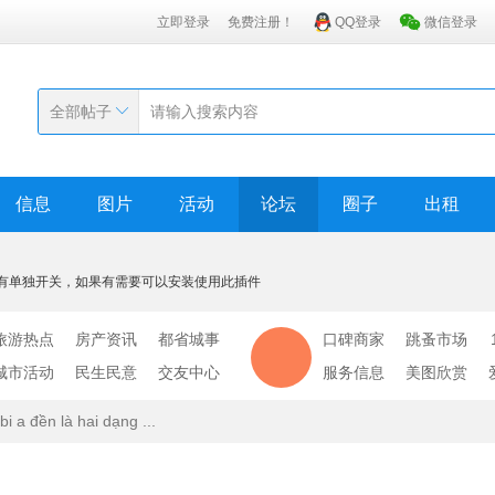
立即登录
免费注册！
QQ登录
微信登录
全部帖子
信息
图片
活动
论坛
圈子
出租
有单独开关，如果有需要可以安装使用此插件
旅游热点
房产资讯
都省城事
口碑商家
跳蚤市场
城市活动
民生民意
交友中心
服务信息
美图欣赏
bi a đền là hai dạng ...