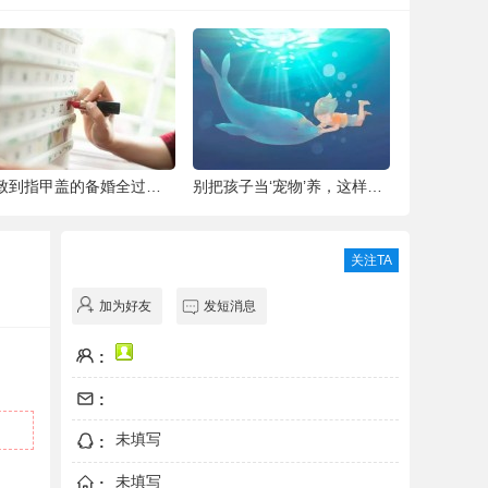
细致到指甲盖的备婚全过程，这位“挑剔”新
别把孩子当‘宠物’养，这样会毁掉Ta一生！
青城翠湖园
关注TA
加为好友
发短消息
:
:
未填写
:
未填写
: