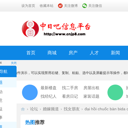
设为首页
收藏本站
关注微博
关注微信
首页
商城
房产
人才
新闻
x
关闭
温馨提示
导航
本功能为插件演示，可以实现禁用右键、复制、粘贴、选中以及屏蔽提示等操作，都
我知道了
题
最新楼盘
找二手房
房屋出租
动
找经纪人
看房日记
家装话题
意
益
›
论坛
›
婚嫁频道
›
找女朋友
›
đại hồi chuốc bàn bida 
事
热图
推荐
道