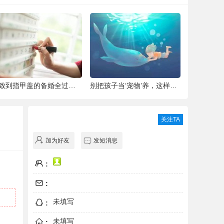
细致到指甲盖的备婚全过程，这位“挑剔”新
别把孩子当‘宠物’养，这样会毁掉Ta一生！
青城翠湖园
关注TA
加为好友
发短消息
:
:
未填写
:
未填写
: