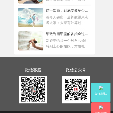
结一次婚，到底要做多少件准备工作 |备婚清
编今天要出一道算数题来考
考大家：大家有计算过，
细致到指甲盖的备婚全过程，这位“挑剔”新
新娘惠怡是一个对自己婚礼
特别上心的姑娘，对婚礼
微信客服
微信公众号
发布新帖