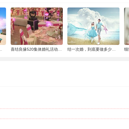
泰国最大的岛屿
喜结良缘520集体婚礼活动-喜来缘大酒店[合
结一次婚，到底要做多少件准备工作 |备婚清