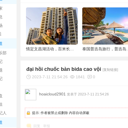
中
家
息
场
话
道
6种被你吐掉的“籽”，原来是果蔬界的营养
情定文昌湖活动，百米长卷现场绘画、万人签
泰国普吉岛旅行，普吉岛是
乐部
记
日
đại hồi chuốc bàn bida cao vội
题
[复制链接]
2023-7-11 21:54:26
1841
0
记
hoaicloud2901
发表于 2023-7-11 21:54:26
盘
租
纪人
提示:
作者被禁止或删除 内容自动屏蔽
吧
道
回复
举报