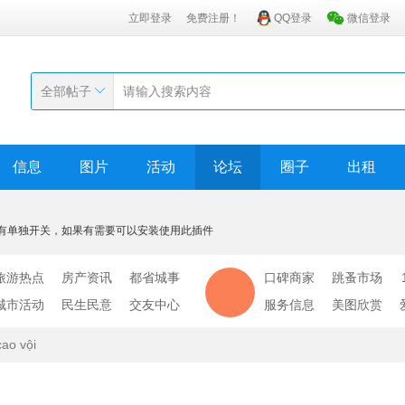
立即登录
免费注册！
QQ登录
微信登录
全部帖子
信息
图片
活动
论坛
圈子
出租
有单独开关，如果有需要可以安装使用此插件
旅游热点
房产资讯
都省城事
口碑商家
跳蚤市场
城市活动
民生民意
交友中心
服务信息
美图欣赏
cao vội