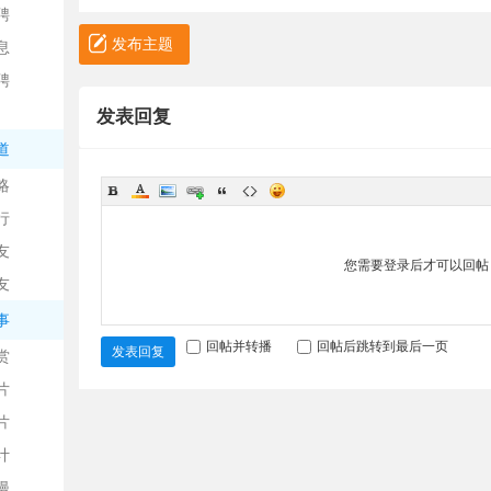
聘
发布主题
息
聘
发表回复
道
略
信
行
友
您需要登录后才可以回
友
事
回帖并转播
回帖后跳转到最后一页
发表回复
赏
片
息
片
计
漫