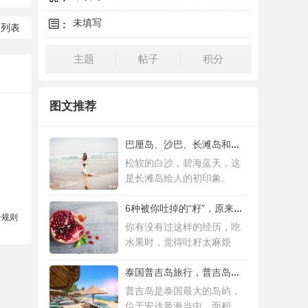
未填写
:
回列表
主题
帖子
积分
图文推荐
巴厘岛、沙巴、长滩岛和普吉岛，哪个更值得
松软的白沙，碧海蓝天，这
是长滩岛给人的初印象。
6种被你吐掉的“籽”，原来是果蔬界的营养
分规则
你有没有过这样的经历，吃
水果时，觉得吐籽太麻烦
泰国普吉岛旅行，普吉岛是泰国最大的岛屿
普吉岛是泰国最大的岛屿，
位于安达曼海当中，面积