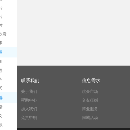
片
片
片
欣赏
平
事
道
训
导
构
联系我们
信息需求
民
关于我们
跳蚤市场
台
选
帮助中心
交友征婚
录
加入我们
商业服务
文
免责申明
同城活动
频