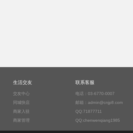
生活交友
联系客服
交友中心
电话：03-6770-0007
同城快店
邮箱：admin@cnjp8.com
商家入驻
QQ:71877711
商家管理
QQ:chenwenqiang1985