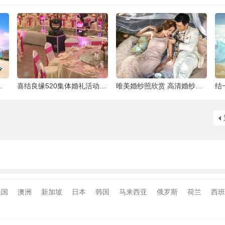
泰国最大的岛屿
喜结良缘520集体婚礼活动-喜来缘大酒店[合
唯美婚纱照欣赏 高清婚纱大片欣赏 给人一种
法国
澳洲
新加坡
日本
韩国
马来西亚
俄罗斯
荷兰
西班