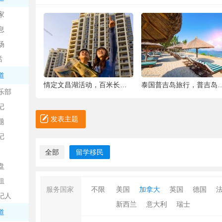
中
家
息
场
话
道
6种被你吐掉的“籽”，原来是果蔬界的营养
情定文昌湖活动，百米长卷现场绘画、万人签
泰国普吉岛旅行，普吉岛是
乐部
记
日
发表主题
题
记
全部
留学移民
盘
租
服务国家
不限
美国
加拿大
英国
德国
纪人
新西兰
意大利
瑞士
吧
道