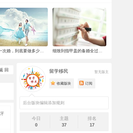
结一次婚，到底要做多少件准备工作 |备婚清
细致到指甲盖的备婚全过程，这位“挑剔”新
返 回
留学移民
暂无版主
收藏版块
订阅
后台版块编辑添加规则
牙
今日
主题
排名
0
37
17