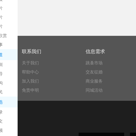
片
片
片
欣赏
平
事
联系我们
信息需求
道
关于我们
跳蚤市场
训
帮助中心
交友征婚
导
加入我们
商业服务
构
免责申明
同城活动
民
台
选
录
文
频