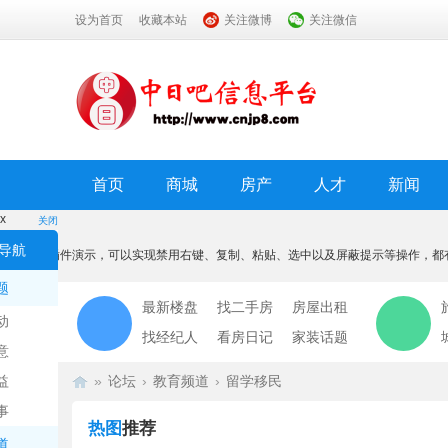
设为首页
收藏本站
关注微博
关注微信
首页
商城
房产
人才
新闻
x
关闭
温馨提示
导航
本功能为插件演示，可以实现禁用右键、复制、粘贴、选中以及屏蔽提示等操作，都
我知道了
题
最新楼盘
找二手房
房屋出租
动
找经纪人
看房日记
家装话题
意
益
»
论坛
›
教育频道
›
留学移民
事
热图
推荐
道