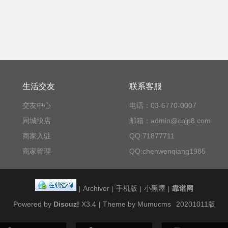
生活交友
联系客服
交友中心
电话：03-6770-0007
同城快店
邮箱：admin@cnjp8.com
商家入驻
QQ:71877711
商家管理
QQ:chenwenqiang1985
Archiver
手机版
小黑屋
靠谱网
|
|
|
|
Powered by
Discuz!
X3.4
Theme by Mumucms
20201011版
|