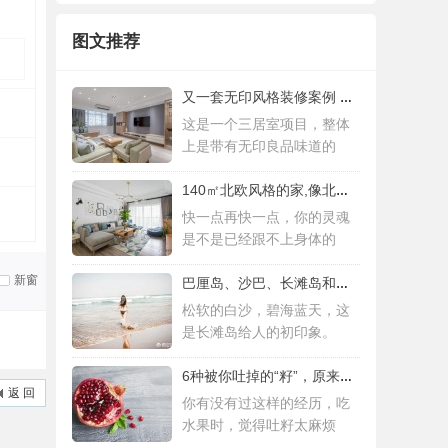
图文推荐
又一套无印风格装修案例 三居室设计简约而
这是一个三居室项目，整体
上是带有无印良品味道的
140㎡北欧风格的家,像北欧人一样去生活
快一点再快一点，你的灵魂
是不是已经跟不上身体的
新窗
巴厘岛、沙巴、长滩岛和普吉岛，哪个更值得
松软的白沙，碧海蓝天，这
是长滩岛给人的初印象。
6种被你吐掉的“籽”，原来是果蔬界的营养
返 回
你有没有过这样的经历，吃
水果时，觉得吐籽太麻烦