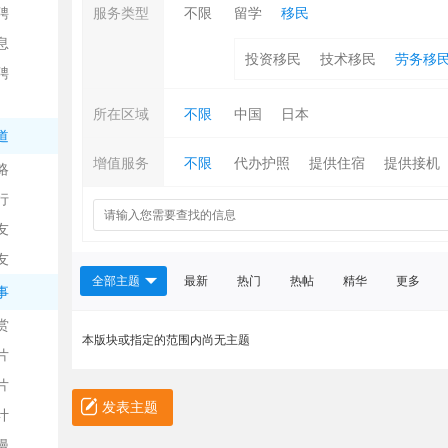
聘
服务类型
不限
留学
移民
息
投资移民
技术移民
劳务移
聘
所在区域
不限
中国
日本
道
增值服务
不限
代办护照
提供住宿
提供接机
略
信
行
友
友
全部主题
最新
热门
热帖
精华
更多
事
赏
本版块或指定的范围内尚无主题
片
息
片
发表主题
计
漫