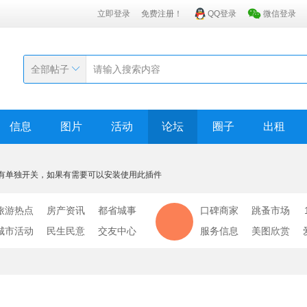
立即登录
免费注册！
QQ登录
微信登录
全部帖子
信息
图片
活动
论坛
圈子
出租
有单独开关，如果有需要可以安装使用此插件
旅游热点
房产资讯
都省城事
口碑商家
跳蚤市场
城市活动
民生民意
交友中心
服务信息
美图欣赏