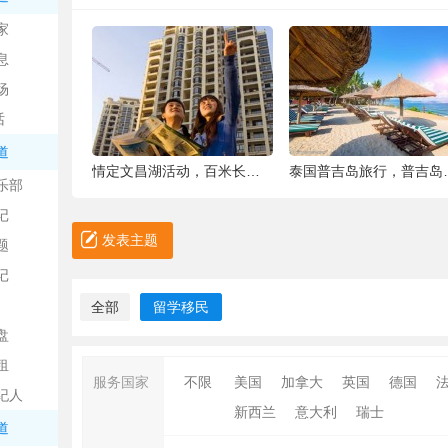
中
家
息
场
话
道
6种被你吐掉的“籽”，原来是果蔬界的营养
情定文昌湖活动，百米长卷现场绘画、万人签
泰国普吉岛旅行，普吉岛是
乐部
记
日
发表主题
题
记
全部
留学移民
盘
租
服务国家
不限
美国
加拿大
英国
德国
纪人
新西兰
意大利
瑞士
吧
道