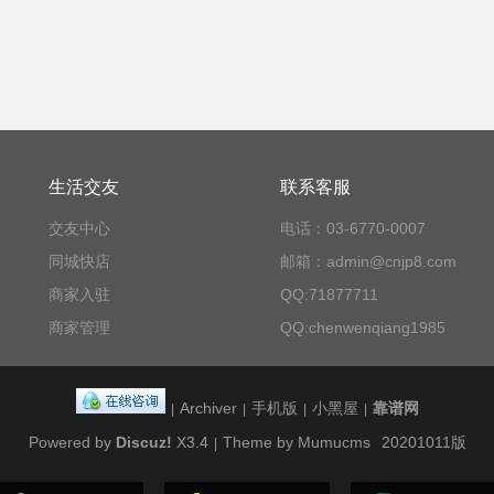
生活交友
联系客服
交友中心
电话：03-6770-0007
同城快店
邮箱：admin@cnjp8.com
商家入驻
QQ:71877711
商家管理
QQ:chenwenqiang1985
Archiver
手机版
小黑屋
靠谱网
|
|
|
|
Powered by
Discuz!
X3.4
Theme by Mumucms
20201011版
|