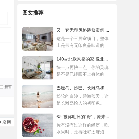
图文推荐
又一套无印风格装修案例 三居室设计简约而
这是一个三居室项目，整体
上是带有无印良品味道的
140㎡北欧风格的家,像北欧人一样去生活
快一点再快一点，你的灵魂
是不是已经跟不上身体的
新窗
巴厘岛、沙巴、长滩岛和普吉岛，哪个更值得
松软的白沙，碧海蓝天，这
是长滩岛给人的初印象。
6种被你吐掉的“籽”，原来是果蔬界的营养
返 回
你有没有过这样的经历，吃
水果时，觉得吐籽太麻烦