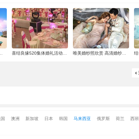
泰国最大的岛屿
喜结良缘520集体婚礼活动-喜来缘大酒店[合
唯美婚纱照欣赏 高清婚纱大片欣赏 给人一种
法国
澳洲
新加坡
日本
韩国
马来西亚
俄罗斯
荷兰
西班