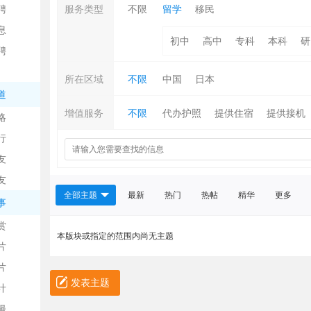
聘
服务类型
不限
留学
移民
息
初中
高中
专科
本科
研
聘
所在区域
不限
中国
日本
道
增值服务
不限
代办护照
提供住宿
提供接机
略
信
行
友
友
全部主题
最新
热门
热帖
精华
更多
事
赏
本版块或指定的范围内尚无主题
片
息
片
发表主题
计
漫