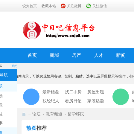
设为首页
收藏本站
关注微博
关注微信
首页
商城
房产
人才
新闻
x
关闭
温馨提示
导航
本功能为插件演示，可以实现禁用右键、复制、粘贴、选中以及屏蔽提示等操作，都
我知道了
题
最新楼盘
找二手房
房屋出租
动
找经纪人
看房日记
家装话题
意
益
»
论坛
›
教育频道
›
留学移民
事
热图
推荐
道