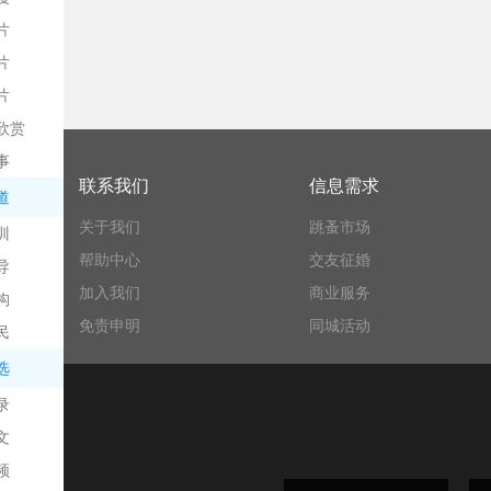
片
片
片
欣赏
平
事
联系我们
信息需求
道
关于我们
跳蚤市场
训
帮助中心
交友征婚
导
加入我们
商业服务
构
免责申明
同城活动
民
台
选
录
文
频