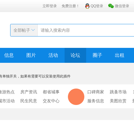
立即登录
免费注册！
QQ登录
微信登录
全部帖子
信息
图片
活动
论坛
圈子
出租
有单独开关，如果有需要可以安装使用此插件
旅游热点
房产资讯
都省城事
口碑商家
跳蚤市场
城市活动
民生民意
交友中心
服务信息
美图欣赏