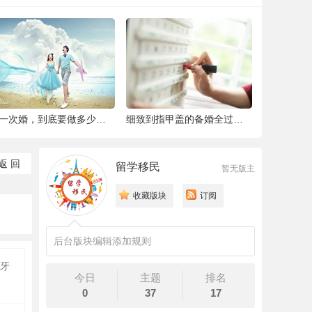
结一次婚，到底要做多少件准备工作 |备婚清
细致到指甲盖的备婚全过程，这位“挑剔”新
返 回
留学移民
暂无版主
收藏版块
订阅
后台版块编辑添加规则
牙
今日
主题
排名
0
37
17