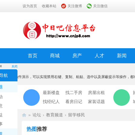
设为首页
收藏本站
关注微博
关注微信
首页
商城
房产
人才
新闻
x
关闭
温馨提示
导航
本功能为插件演示，可以实现禁用右键、复制、粘贴、选中以及屏蔽提示等操作，都
我知道了
题
最新楼盘
找二手房
房屋出租
动
找经纪人
看房日记
家装话题
意
益
»
论坛
›
教育频道
›
留学移民
事
热图
推荐
道