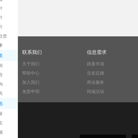
片
片
片
欣赏
平
事
联系我们
信息需求
道
关于我们
跳蚤市场
训
帮助中心
交友征婚
导
加入我们
商业服务
构
免责申明
同城活动
民
台
选
录
文
频