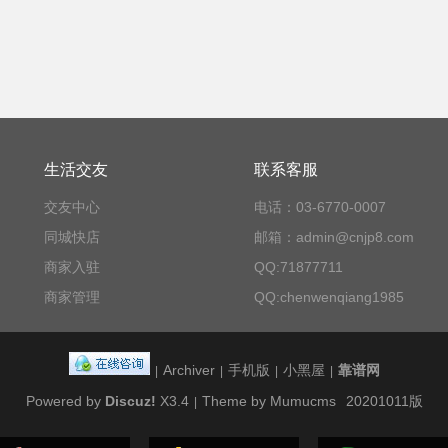
生活交友
联系客服
交友中心
电话：03-6770-0007
同城快店
邮箱：admin@cnjp8.com
商家入驻
QQ:71877711
商家管理
QQ:chenwenqiang1985
Archiver
手机版
小黑屋
靠谱网
|
|
|
|
Powered by
Discuz!
X3.4
Theme by Mumucms
20201011版
|