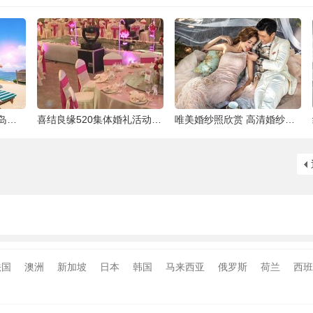
泰国最大的岛屿
喜结良缘520集体婚礼活动-喜来缘大酒店[合
唯美婚纱照欣赏 高清婚纱大片欣赏 给人一种
法国
澳洲
新加坡
日本
韩国
马来西亚
俄罗斯
荷兰
西班