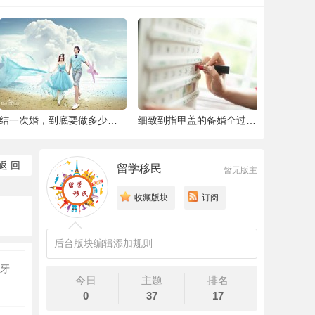
结一次婚，到底要做多少件准备工作 |备婚清
细致到指甲盖的备婚全过程，这位“挑剔”新
返 回
留学移民
暂无版主
收藏版块
订阅
后台版块编辑添加规则
牙
今日
主题
排名
0
37
17