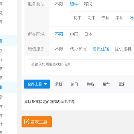
聘
服务类型
不限
留学
移民
息
初中
高中
专科
本科
研
聘
所在区域
不限
中国
日本
道
增值服务
不限
代办护照
提供住宿
提供接机
略
信
行
友
友
全部主题
最新
热门
热帖
精华
更多
事
赏
本版块或指定的范围内尚无主题
片
息
片
发表主题
计
漫