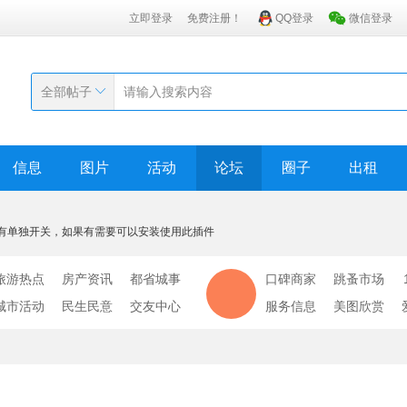
立即登录
免费注册！
QQ登录
微信登录
全部帖子
信息
图片
活动
论坛
圈子
出租
有单独开关，如果有需要可以安装使用此插件
旅游热点
房产资讯
都省城事
口碑商家
跳蚤市场
城市活动
民生民意
交友中心
服务信息
美图欣赏