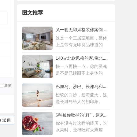
图文推荐
又一套无印风格装修案例 三居室设计简约而
这是一个三居室项目，整体
上是带有无印良品味道的
140㎡北欧风格的家,像北欧人一样去生活
快一点再快一点，你的灵魂
是不是已经跟不上身体的
新窗
巴厘岛、沙巴、长滩岛和普吉岛，哪个更值得
松软的白沙，碧海蓝天，这
是长滩岛给人的初印象。
6种被你吐掉的“籽”，原来是果蔬界的营养
返 回
你有没有过这样的经历，吃
水果时，觉得吐籽太麻烦