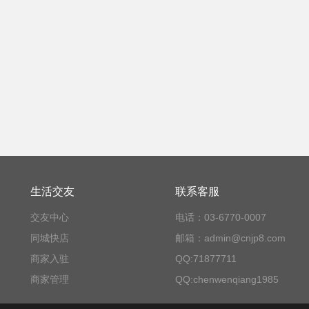
生活交友
联系客服
交友中心
电话：03-6770-0007
同城快店
邮箱：admin@cnjp8.com
商家入驻
QQ:71877711
商家管理
QQ:chenwenqiang1985