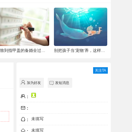
细致到指甲盖的备婚全过程，这位“挑剔”新
别把孩子当‘宠物’养，这样会毁掉Ta一生！
青城翠湖园
关注TA
加为好友
发短消息
:
:
未填写
:
未填写
: