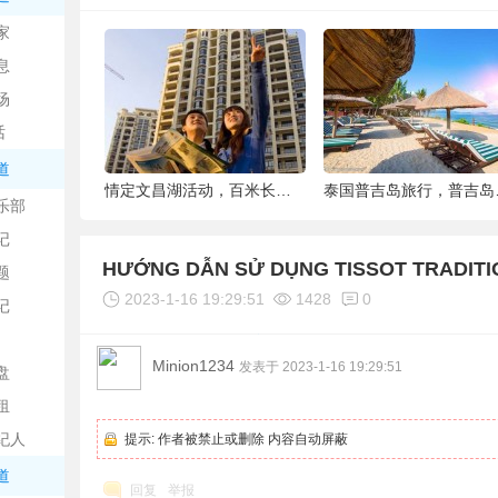
中
家
息
场
话
道
6种被你吐掉的“籽”，原来是果蔬界的营养
情定文昌湖活动，百米长卷现场绘画、万人签
泰国普吉岛旅行，普吉岛是
乐部
记
日
HƯỚNG DẪN SỬ DỤNG TISSOT TRADITI
题
2023-1-16 19:29:51
1428
0
记
Minion1234
发表于 2023-1-16 19:29:51
盘
租
纪人
提示:
作者被禁止或删除 内容自动屏蔽
吧
道
回复
举报