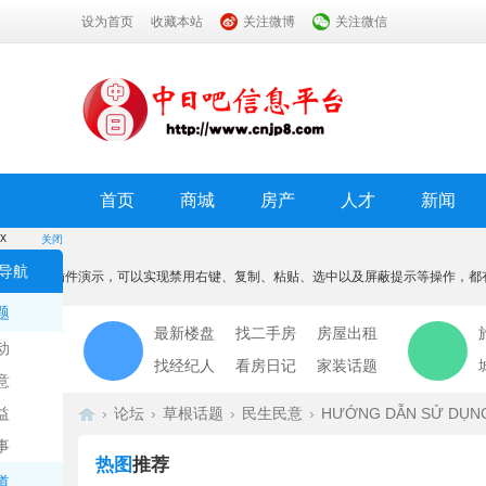
设为首页
收藏本站
关注微博
关注微信
首页
商城
房产
人才
新闻
x
关闭
温馨提示
导航
本功能为插件演示，可以实现禁用右键、复制、粘贴、选中以及屏蔽提示等操作，都
我知道了
题
最新楼盘
找二手房
房屋出租
动
找经纪人
看房日记
家装话题
意
益
›
论坛
›
草根话题
›
民生民意
›
HƯỚNG DẪN SỬ DỤNG 
事
热图
推荐
道