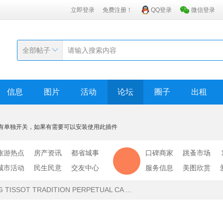
立即登录
免费注册！
QQ登录
微信登录
全部帖子
信息
图片
活动
论坛
圈子
出租
有单独开关，如果有需要可以安装使用此插件
旅游热点
房产资讯
都省城事
口碑商家
跳蚤市场
城市活动
民生民意
交友中心
服务信息
美图欣赏
TISSOT TRADITION PERPETUAL CA ...