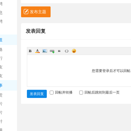
聘
发布主题
息
聘
发表回复
道
略
信
行
友
您需要登录后才可以回
友
事
回帖并转播
回帖后跳转到最后一页
发表回复
赏
片
息
片
计
漫