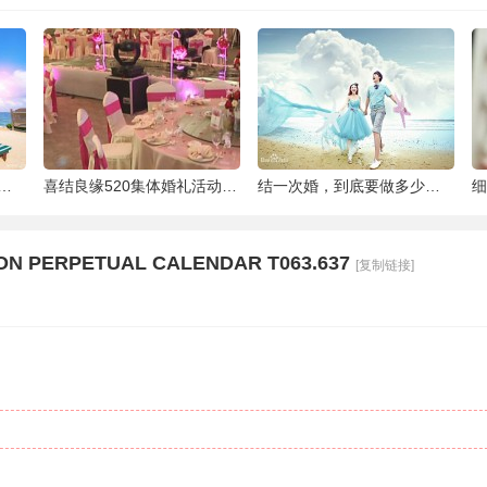
泰国最大的岛屿
喜结良缘520集体婚礼活动-喜来缘大酒店[合
结一次婚，到底要做多少件准备工作 |备婚清
ON PERPETUAL CALENDAR T063.637
[复制链接]