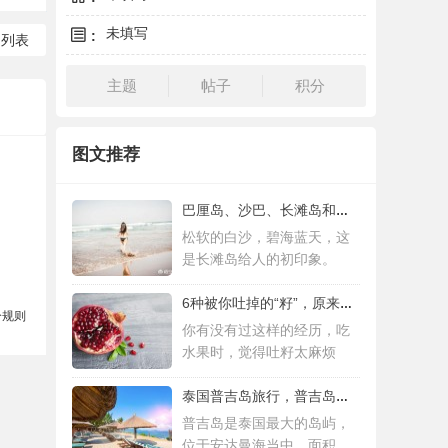
未填写
:
回列表
主题
帖子
积分
图文推荐
巴厘岛、沙巴、长滩岛和普吉岛，哪个更值得
松软的白沙，碧海蓝天，这
是长滩岛给人的初印象。
6种被你吐掉的“籽”，原来是果蔬界的营养
分规则
你有没有过这样的经历，吃
水果时，觉得吐籽太麻烦
泰国普吉岛旅行，普吉岛是泰国最大的岛屿
普吉岛是泰国最大的岛屿，
位于安达曼海当中，面积