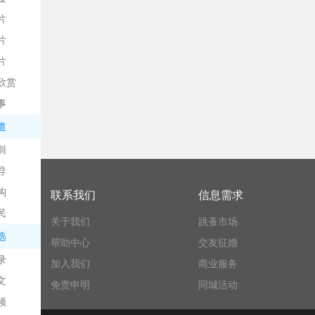
片
片
片
欣赏
平
事
道
训
导
构
联系我们
信息需求
民
关于我们
跳蚤市场
台
选
帮助中心
交友征婚
录
加入我们
商业服务
文
免责申明
同城活动
频