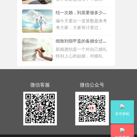
结一次婚，到底要做多少件准备工作 |备婚清
编今天要出一道算数题来考
考大家：大家有计算过，
细致到指甲盖的备婚全过程，这位“挑剔”新
新娘惠怡是一个对自己婚礼
特别上心的姑娘，对婚礼
微信客服
微信公众号
发布新帖