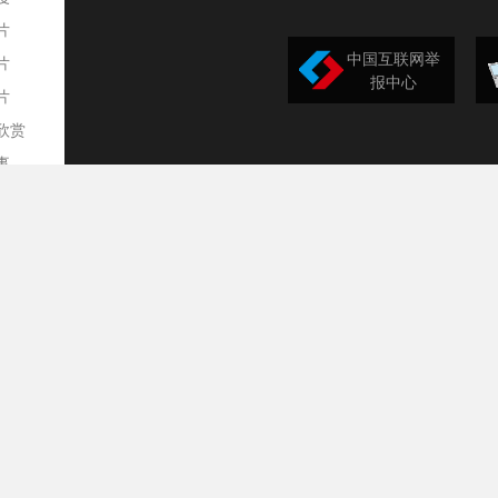
片
中国互联网举
片
报中心
片
欣赏
平
事
道
训
导
构
民
台
选
录
文
频