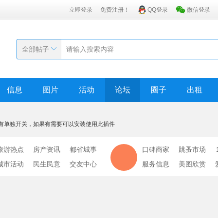
立即登录
免费注册！
QQ登录
微信登录
全部帖子
信息
图片
活动
论坛
圈子
出租
有单独开关，如果有需要可以安装使用此插件
旅游热点
房产资讯
都省城事
口碑商家
跳蚤市场
城市活动
民生民意
交友中心
服务信息
美图欣赏