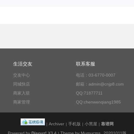
生活交友
联系客服
交友中心
电话：03-6770-0007
同城快店
邮箱：admin@cnjp8.com
商家入驻
QQ:71877711
商家管理
QQ:chenwenqiang1985
Archiver
手机版
小黑屋
靠谱网
|
|
|
|
Powered by
Discuz!
X3.4
Theme by Mumucms
20201011版
|