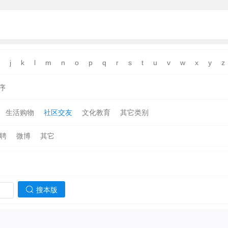
j
k
l
m
n
o
p
q
r
s
t
u
v
w
x
y
z
序
生活购物
社区交友
文化教育
其它类别
聘
微博
其它
搜本版