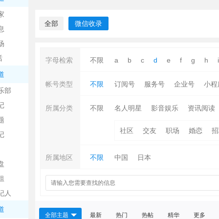
中
家
全部
微信收录
息
场
话
字母检索
不限
a
b
c
d
e
f
g
h
i
道
帐号类型
不限
订阅号
服务号
企业号
小程
乐部
记
日
所属分类
不限
名人明星
影音娱乐
资讯阅读
题
社区
交友
职场
婚恋
招
记
所属地区
不限
中国
日本
盘
租
纪人
吧
道
全部主题
最新
热门
热帖
精华
更多