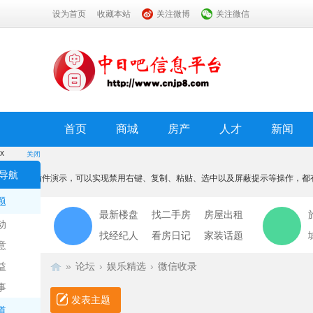
设为首页
收藏本站
关注微博
关注微信
首页
商城
房产
人才
新闻
x
关闭
温馨提示
导航
本功能为插件演示，可以实现禁用右键、复制、粘贴、选中以及屏蔽提示等操作，都
我知道了
题
最新楼盘
找二手房
房屋出租
动
找经纪人
看房日记
家装话题
意
益
»
论坛
›
娱乐精选
›
微信收录
事
发表主题
道