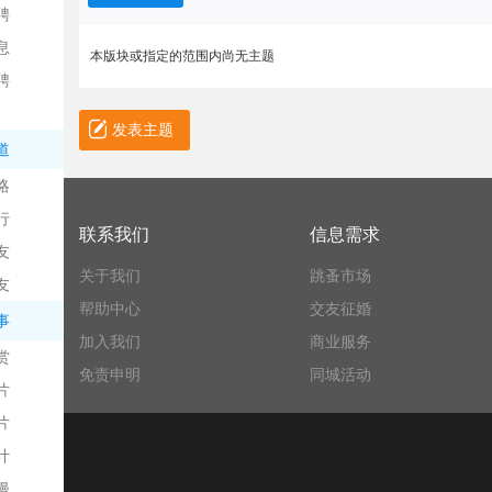
聘
息
本版块或指定的范围内尚无主题
聘
发表主题
道
略
信
行
联系我们
信息需求
友
关于我们
跳蚤市场
友
帮助中心
交友征婚
事
加入我们
商业服务
赏
免责申明
同城活动
片
息
片
计
漫