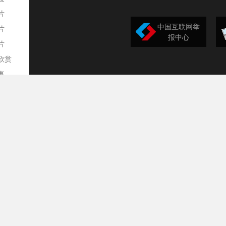
片
中国互联网举
片
报中心
片
欣赏
平
事
道
训
导
构
民
台
选
录
文
频