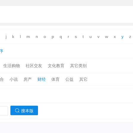
j
k
l
m
n
o
p
q
r
s
t
u
v
w
x
y
z
序
生活购物
社区交友
文化教育
其它类别
合
小说
房产
财经
体育
公益
其它
搜本版