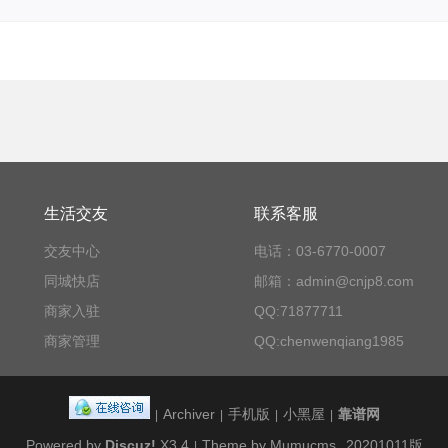
生活交友
联系客服
交友中心
电话：03-6770-0007
同城快店
邮箱：admin@cnjp8.com
商家入驻
QQ:71877711
商家管理
QQ:chenwenqiang1985
Archiver
手机版
小黑屋
靠谱网
|
|
|
|
Powered by
Discuz!
X3.4
Theme by Mumucms
20201011版
|