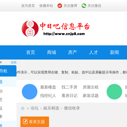
设为首页
收藏本站
关注微博
关注微信
首页
商城
房产
人才
新闻
x
关闭
温馨提示
导航
本功能为插件演示，可以实现禁用右键、复制、粘贴、选中以及屏蔽提示等操作，都
我知道了
题
最新楼盘
找二手房
房屋出租
动
找经纪人
看房日记
家装话题
意
益
»
论坛
›
娱乐精选
›
微信收录
事
发表主题
道