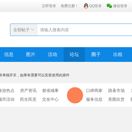
立即登录
免费注册！
QQ登录
微信登录
全部帖子
信息
图片
活动
论坛
圈子
出租
有单独开关，如果有需要可以安装使用此插件
旅游热点
房产资讯
都省城事
口碑商家
跳蚤市场
城市活动
民生民意
交友中心
服务信息
美图欣赏