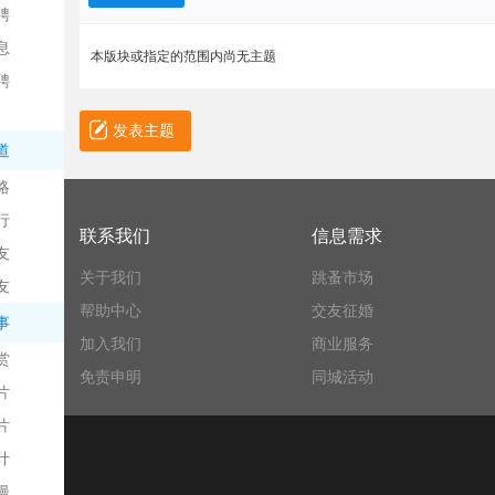
聘
息
本版块或指定的范围内尚无主题
聘
发表主题
道
略
信
行
联系我们
信息需求
友
关于我们
跳蚤市场
友
帮助中心
交友征婚
事
加入我们
商业服务
赏
免责申明
同城活动
片
息
片
计
漫