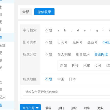
中
家
全部
微信收录
息
场
话
字母检索
不限
a
b
c
d
e
f
g
h
i
道
帐号类型
不限
订阅号
服务号
企业号
小程
乐部
记
日
所属分类
不限
名人明星
影音娱乐
资讯阅读
题
新闻
科技
汽车
女性
综
记
所属地区
不限
中国
日本
盘
租
纪人
吧
道
全部主题
最新
热门
热帖
精华
更多