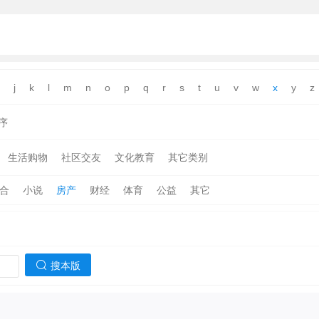
j
k
l
m
n
o
p
q
r
s
t
u
v
w
x
y
z
序
生活购物
社区交友
文化教育
其它类别
合
小说
房产
财经
体育
公益
其它
搜本版