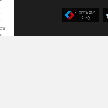
片
中国互联网举
片
报中心
片
欣赏
平
事
道
训
导
构
民
台
选
录
文
频