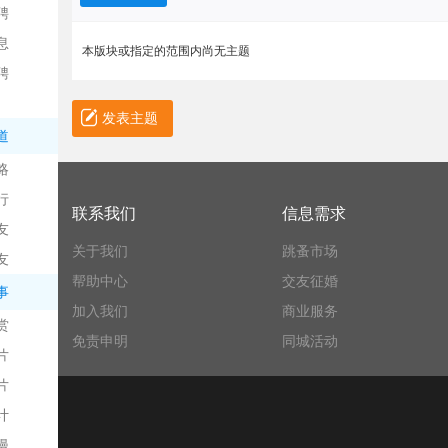
聘
息
本版块或指定的范围内尚无主题
聘
发表主题
道
略
信
行
联系我们
信息需求
友
关于我们
跳蚤市场
友
帮助中心
交友征婚
事
加入我们
商业服务
赏
免责申明
同城活动
片
息
片
计
漫