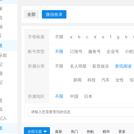
中
家
全部
微信收录
息
场
话
字母检索
不限
a
b
c
d
e
f
g
h
i
道
帐号类型
不限
订阅号
服务号
企业号
小程
乐部
记
日
所属分类
不限
名人明星
影音娱乐
资讯阅读
题
新闻
科技
汽车
女性
综
记
所属地区
不限
中国
日本
盘
租
纪人
吧
道
全部主题
最新
热门
热帖
精华
更多