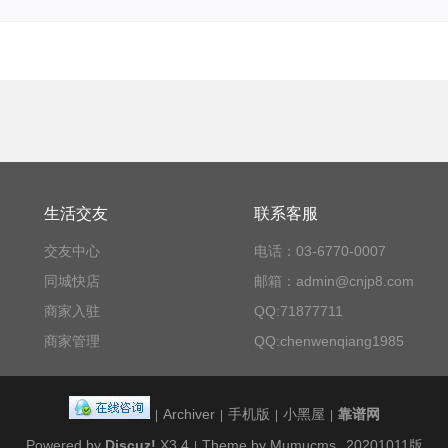
生活交友
联系客服
交友中心
电话：03-6770-0007
同城快店
邮箱：admin@cnjp8.com
商家入驻
QQ:71877711
商家管理
QQ:chenwenqiang1985
Archiver
手机版
小黑屋
靠谱网
|
|
|
|
Powered by
Discuz!
X3.4
Theme by Mumucms
20201011版
|