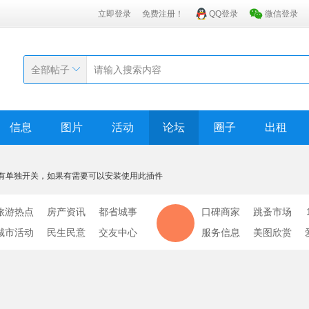
立即登录
免费注册！
QQ登录
微信登录
全部帖子
信息
图片
活动
论坛
圈子
出租
有单独开关，如果有需要可以安装使用此插件
旅游热点
房产资讯
都省城事
口碑商家
跳蚤市场
城市活动
民生民意
交友中心
服务信息
美图欣赏