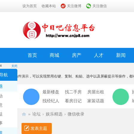
设为首页
收藏本站
关注微博
关注微信
首页
商城
房产
人才
新闻
x
关闭
温馨提示
导航
本功能为插件演示，可以实现禁用右键、复制、粘贴、选中以及屏蔽提示等操作，都
我知道了
题
最新楼盘
找二手房
房屋出租
动
找经纪人
看房日记
家装话题
意
益
»
论坛
›
娱乐精选
›
微信收录
事
发表主题
道