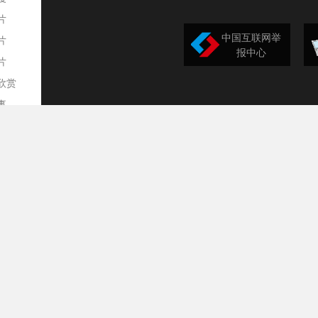
片
中国互联网举
片
报中心
片
欣赏
平
事
道
训
导
构
民
台
选
录
文
频