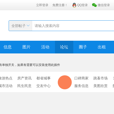
立即登录
免费注册！
QQ登录
微信登录
全部帖子
信息
图片
活动
论坛
圈子
出租
有单独开关，如果有需要可以安装使用此插件
旅游热点
房产资讯
都省城事
口碑商家
跳蚤市场
城市活动
民生民意
交友中心
服务信息
美图欣赏