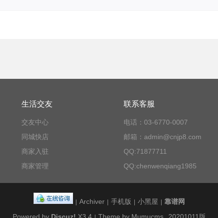
生活交友
联系客服
交友中心
电话：03-6770-0007
同城快店
邮箱：admin@cnjp8.com
商家入驻
QQ:71877711
商家管理
QQ:chenwenqiang1985
Archiver
手机版
小黑屋
靠谱网
|
|
|
|
Powered by
Discuz!
X3.4
Theme by Mumucms
20201011版
|