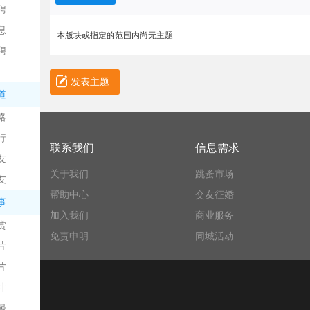
聘
息
本版块或指定的范围内尚无主题
聘
发表主题
道
略
信
行
联系我们
信息需求
友
关于我们
跳蚤市场
友
帮助中心
交友征婚
事
加入我们
商业服务
赏
免责申明
同城活动
片
息
片
计
漫