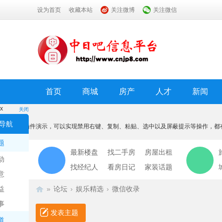
设为首页
收藏本站
关注微博
关注微信
首页
商城
房产
人才
新闻
x
关闭
温馨提示
导航
本功能为插件演示，可以实现禁用右键、复制、粘贴、选中以及屏蔽提示等操作，都
我知道了
题
最新楼盘
找二手房
房屋出租
动
找经纪人
看房日记
家装话题
意
益
»
论坛
›
娱乐精选
›
微信收录
事
发表主题
道