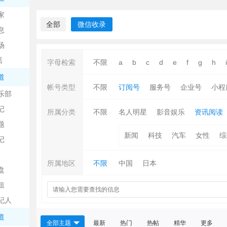
中
家
全部
微信收录
息
场
话
字母检索
不限
a
b
c
d
e
f
g
h
i
道
帐号类型
不限
订阅号
服务号
企业号
小程
乐部
记
日
所属分类
不限
名人明星
影音娱乐
资讯阅读
题
新闻
科技
汽车
女性
综
记
所属地区
不限
中国
日本
盘
租
纪人
吧
道
全部主题
最新
热门
热帖
精华
更多