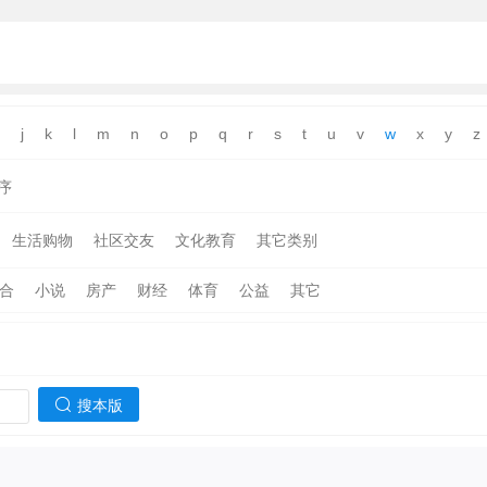
j
k
l
m
n
o
p
q
r
s
t
u
v
w
x
y
z
序
生活购物
社区交友
文化教育
其它类别
合
小说
房产
财经
体育
公益
其它
搜本版