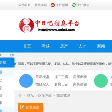
设为首页
收藏本站
关注微博
关注微信
首页
商城
房产
人才
新闻
x
关闭
温馨提示
导航
本功能为插件演示，可以实现禁用右键、复制、粘贴、选中以及屏蔽提示等操作，都
我知道了
题
最新楼盘
找二手房
房屋出租
动
找经纪人
看房日记
家装话题
意
益
»
论坛
›
娱乐精选
›
微信收录
事
发表主题
道