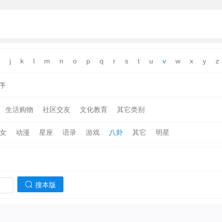
j
k
l
m
n
o
p
q
r
s
t
u
v
w
x
y
z
序
生活购物
社区交友
文化教育
其它类别
女
动漫
星座
语录
游戏
八卦
其它
明星
搜本版