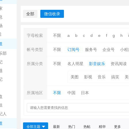
中
家
全部
微信收录
息
场
话
字母检索
不限
a
b
c
d
e
f
g
h
i
道
帐号类型
不限
订阅号
服务号
企业号
小程
乐部
记
日
所属分类
不限
名人明星
影音娱乐
资讯阅读
题
美图
影视
音乐
搞笑
美
记
所属地区
不限
中国
日本
盘
租
纪人
吧
道
全部主题
最新
热门
热帖
精华
更多