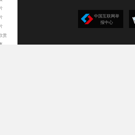
片
中国互联网举
片
报中心
片
欣赏
平
事
道
训
导
构
民
台
选
录
文
频