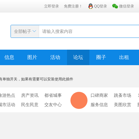
立即登录
免费注册！
QQ登录
微信登录
全部帖子
信息
图片
活动
论坛
圈子
出租
有单独开关，如果有需要可以安装使用此插件
旅游热点
房产资讯
都省城事
口碑商家
跳蚤市场
城市活动
民生民意
交友中心
服务信息
美图欣赏