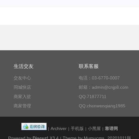
生活交友
联系客服
交友中心
电话：03-6770-0007
同城快店
邮箱：admin@cnjp8.com
商家入驻
QQ:71877711
商家管理
QQ:chenwenqiang1985
Archiver
手机版
小黑屋
靠谱网
|
|
|
|
Powered by
Discuz!
X3.4
Theme by Mumucms
20201011版
|