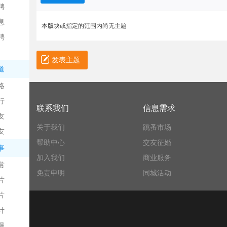
聘
息
本版块或指定的范围内尚无主题
聘
发表主题
道
略
信
行
联系我们
信息需求
友
关于我们
跳蚤市场
友
帮助中心
交友征婚
事
加入我们
商业服务
赏
免责申明
同城活动
片
息
片
计
漫