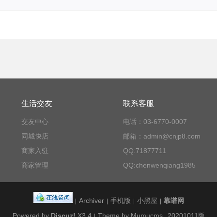
生活交友
联系客服
交友中心
电话：03-6770-0007
同城快店
邮箱：admin@cnjp8.com
商家入驻
QQ:71877711
商家管理
QQ:chenwenqiang1985
Archiver
手机版
小黑屋
靠谱网
|
|
|
|
Powered by
Discuz!
X3.4
Theme by Mumucms
20201011版
|