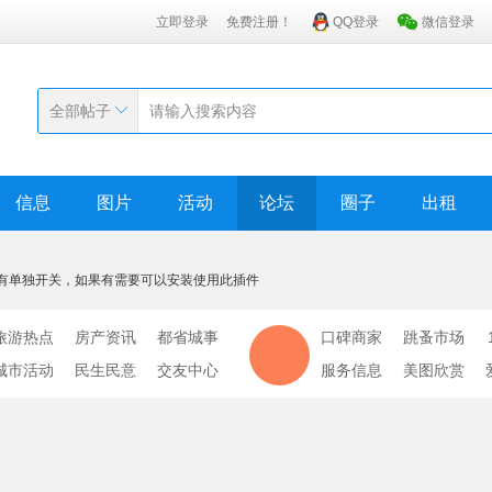
立即登录
免费注册！
QQ登录
微信登录
全部帖子
信息
图片
活动
论坛
圈子
出租
有单独开关，如果有需要可以安装使用此插件
旅游热点
房产资讯
都省城事
口碑商家
跳蚤市场
城市活动
民生民意
交友中心
服务信息
美图欣赏