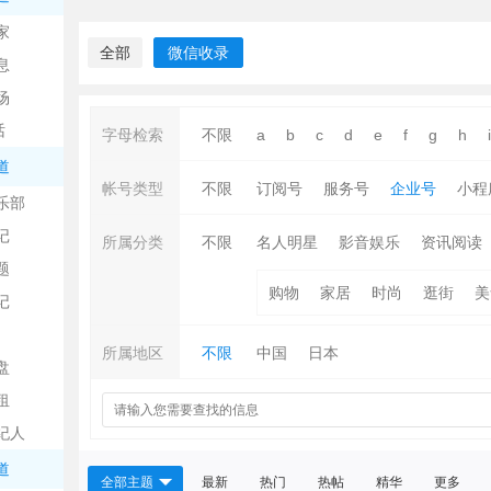
中
家
全部
微信收录
息
场
话
字母检索
不限
a
b
c
d
e
f
g
h
i
道
帐号类型
不限
订阅号
服务号
企业号
小程
乐部
记
日
所属分类
不限
名人明星
影音娱乐
资讯阅读
题
购物
家居
时尚
逛街
美
记
所属地区
不限
中国
日本
盘
租
纪人
吧
道
全部主题
最新
热门
热帖
精华
更多