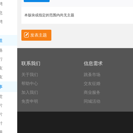
聘
息
本版块或指定的范围内尚无主题
聘
发表主题
道
略
信
行
联系我们
信息需求
友
关于我们
跳蚤市场
友
帮助中心
交友征婚
事
加入我们
商业服务
赏
免责申明
同城活动
片
息
片
计
漫