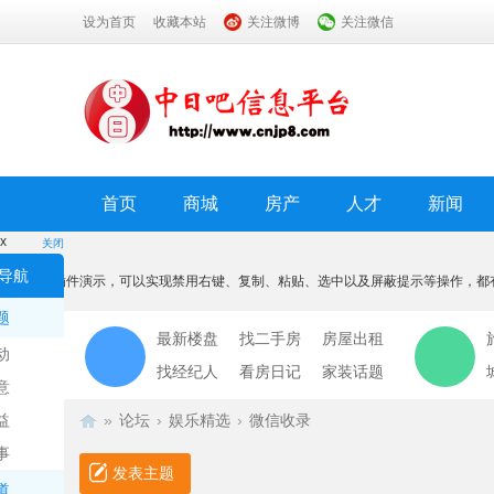
设为首页
收藏本站
关注微博
关注微信
首页
商城
房产
人才
新闻
x
关闭
温馨提示
导航
本功能为插件演示，可以实现禁用右键、复制、粘贴、选中以及屏蔽提示等操作，都
我知道了
题
最新楼盘
找二手房
房屋出租
动
找经纪人
看房日记
家装话题
意
益
»
论坛
›
娱乐精选
›
微信收录
事
发表主题
道