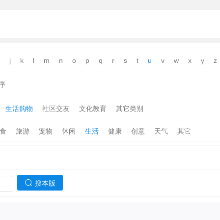
j
k
l
m
n
o
p
q
r
s
t
u
v
w
x
y
z
序
生活购物
社区交友
文化教育
其它类别
食
旅游
宠物
休闲
生活
健康
创意
天气
其它
搜本版