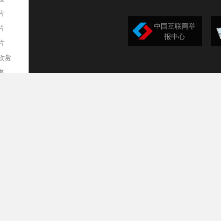
片
中国互联网举
片
报中心
片
欣赏
平
事
道
训
导
构
民
台
选
录
文
频