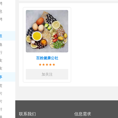
聘
息
聘
道
略
信
行
百姓健康公社
友
★★★★★
友
加关注
事
赏
片
息
片
计
联系我们
信息需求
漫