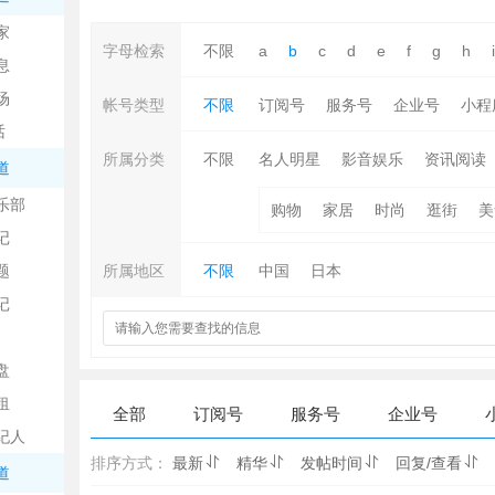
中
家
字母检索
不限
a
b
c
d
e
f
g
h
i
息
场
帐号类型
不限
订阅号
服务号
企业号
小程
话
所属分类
不限
名人明星
影音娱乐
资讯阅读
道
乐部
购物
家居
时尚
逛街
美
记
日
题
所属地区
不限
中国
日本
记
盘
租
全部
订阅号
服务号
企业号
纪人
吧
排序方式：
最新
精华
发帖时间
回复/查看
道