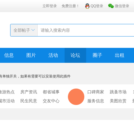
立即登录
免费注册！
QQ登录
微信登录
全部帖子
信息
图片
活动
论坛
圈子
出租
有单独开关，如果有需要可以安装使用此插件
旅游热点
房产资讯
都省城事
口碑商家
跳蚤市场
城市活动
民生民意
交友中心
服务信息
美图欣赏