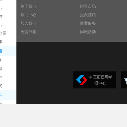
关于我们
跳蚤市场
片
帮助中心
交友征婚
片
加入我们
商业服务
片
免责申明
同城活动
欣赏
平
事
道
训
导
中国互联网举
构
报中心
民
台
选
录
文
频