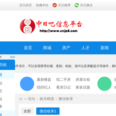
设为首页
收藏本站
关注微博
关注微信
首页
商城
房产
人才
新闻
x
关闭
温馨提示
导航
本功能为插件演示，可以实现禁用右键、复制、粘贴、选中以及屏蔽提示等操作，都
我知道了
题
最新楼盘
找二手房
房屋出租
动
找经纪人
看房日记
家装话题
意
益
»
论坛
›
娱乐精选
›
微信收录
事
全部
微信收录
1
道