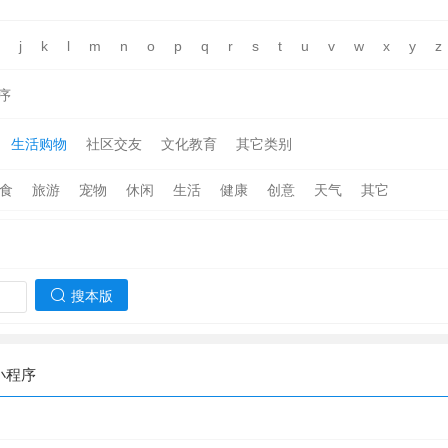
j
k
l
m
n
o
p
q
r
s
t
u
v
w
x
y
z
序
生活购物
社区交友
文化教育
其它类别
食
旅游
宠物
休闲
生活
健康
创意
天气
其它
搜本版
小程序