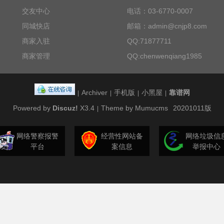
交友中心
电话：03-6770-0007
同城快店
邮箱：admin@cnjp8.com
商家入驻
QQ:71877711
商家管理
QQ:chenwenqiang1985
Archiver
手机版
小黑屋
靠谱网
|
|
|
|
Powered by
Discuz!
X3.4
Theme by Mumucms
20201011版
|
网络警察报警
经营性网站备
网络垃圾信
平台
案信息
举报中心