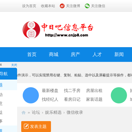
设为首页
收藏本站
关注微博
关注微信
首页
商城
房产
人才
新闻
x
关闭
温馨提示
导航
本功能为插件演示，可以实现禁用右键、复制、粘贴、选中以及屏蔽提示等操作，都
我知道了
题
最新楼盘
找二手房
房屋出租
动
找经纪人
看房日记
家装话题
意
益
»
论坛
›
娱乐精选
›
微信收录
事
发表主题
道