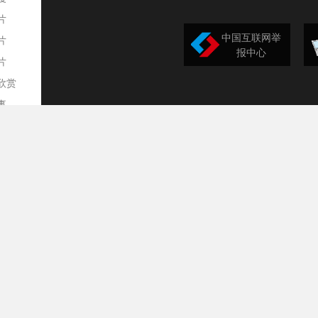
片
中国互联网举
片
报中心
片
欣赏
平
事
道
训
导
构
民
台
选
录
文
频