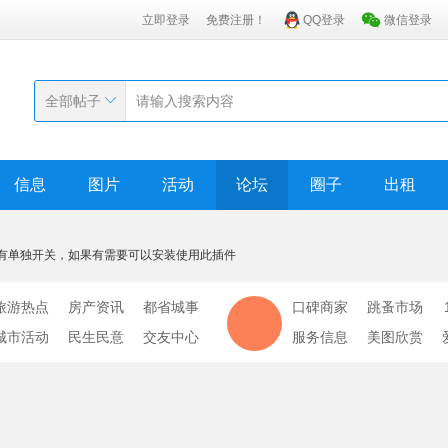
立即登录
免费注册！
QQ登录
微信登录
全部帖子
信息
图片
活动
论坛
圈子
出租
有单独开关，如果有需要可以安装使用此插件
旅游热点
房产资讯
都省城事
口碑商家
跳蚤市场
城市活动
民生民意
交友中心
服务信息
美图欣赏