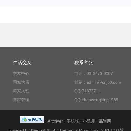
生活交友
联系客服
交友中心
电话：03-6770-0007
同城快店
邮箱：admin@cnjp8.com
商家入驻
QQ:71877711
商家管理
QQ:chenwenqiang1985
Archiver
手机版
小黑屋
靠谱网
|
|
|
|
Powered by
Discuz!
X3.4
Theme by Mumucms
20201011版
|