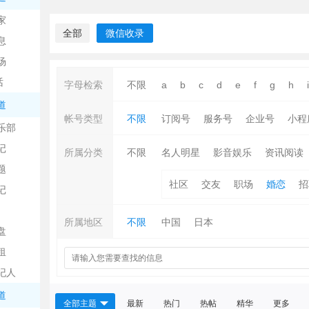
中
家
全部
微信收录
息
场
话
字母检索
不限
a
b
c
d
e
f
g
h
i
道
帐号类型
不限
订阅号
服务号
企业号
小程
乐部
记
日
所属分类
不限
名人明星
影音娱乐
资讯阅读
题
社区
交友
职场
婚恋
招
记
所属地区
不限
中国
日本
盘
租
纪人
吧
道
全部主题
最新
热门
热帖
精华
更多