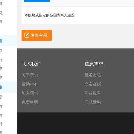
聘
息
本版块或指定的范围内尚无主题
聘
发表主题
道
略
信
行
联系我们
信息需求
友
关于我们
跳蚤市场
友
帮助中心
交友征婚
事
加入我们
商业服务
赏
免责申明
同城活动
片
息
片
计
漫