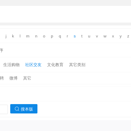
j
k
l
m
n
o
p
q
r
s
t
u
v
w
x
y
z
序
生活购物
社区交友
文化教育
其它类别
聘
微博
其它
搜本版