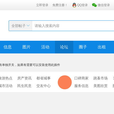
立即登录
免费注册！
QQ登录
微信登录
全部帖子
信息
图片
活动
论坛
圈子
出租
有单独开关，如果有需要可以安装使用此插件
旅游热点
房产资讯
都省城事
口碑商家
跳蚤市场
城市活动
民生民意
交友中心
服务信息
美图欣赏