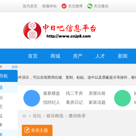
设为首页
收藏本站
关注微博
关注微信
首页
商城
房产
人才
新闻
x
关闭
温馨提示
导航
本功能为插件演示，可以实现禁用右键、复制、粘贴、选中以及屏蔽提示等操作，都
我知道了
题
最新楼盘
找二手房
房屋出租
动
找经纪人
看房日记
家装话题
意
益
»
论坛
›
娱乐精选
›
微信收录
事
发表主题
道