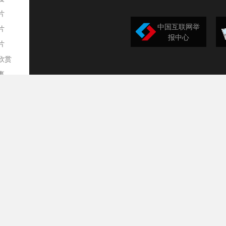
片
中国互联网举
片
报中心
片
欣赏
平
事
道
训
导
构
民
台
选
录
文
频