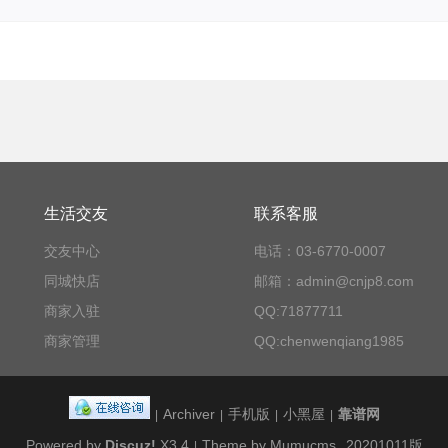
生活交友
联系客服
交友中心
电话：03-6770-0007
同城快店
邮箱：admin@cnjp8.com
商家入驻
QQ:71877711
商家管理
QQ:chenwenqiang1985
Archiver
手机版
小黑屋
靠谱网
|
|
|
|
Powered by
Discuz!
X3.4
Theme by Mumucms
20201011版
|