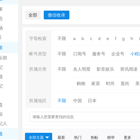
中
家
全部
微信收录
息
场
话
字母检索
不限
a
b
c
d
e
f
g
h
i
道
帐号类型
不限
订阅号
服务号
企业号
小程
乐部
记
日
所属分类
不限
名人明星
影音娱乐
资讯阅读
题
购物
家居
时尚
逛街
美
记
所属地区
不限
中国
日本
盘
租
纪人
吧
道
全部主题
最新
热门
热帖
精华
更多