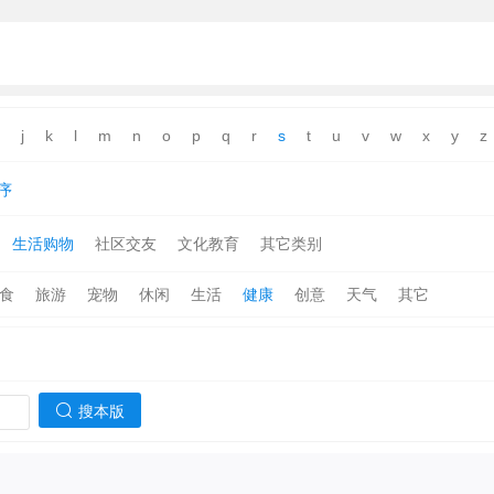
j
k
l
m
n
o
p
q
r
s
t
u
v
w
x
y
z
序
生活购物
社区交友
文化教育
其它类别
食
旅游
宠物
休闲
生活
健康
创意
天气
其它
搜本版