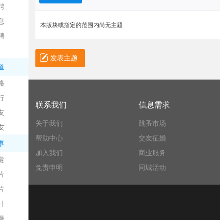
聘
息
本版块或指定的范围内尚无主题
聘
发表主题
道
略
信
行
联系我们
信息需求
友
关于我们
跳蚤市场
友
帮助中心
交友征婚
事
加入我们
商业服务
赏
免责申明
同城活动
片
息
片
计
漫