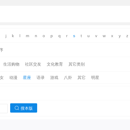
j
k
l
m
n
o
p
q
r
s
t
u
v
w
x
y
z
序
生活购物
社区交友
文化教育
其它类别
女
动漫
星座
语录
游戏
八卦
其它
明星
搜本版