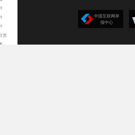
片
中国互联网举
片
报中心
片
欣赏
平
事
道
训
导
构
民
台
选
录
文
频