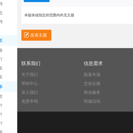
聘
息
本版块或指定的范围内尚无主题
聘
发表主题
道
略
信
行
联系我们
信息需求
友
关于我们
跳蚤市场
友
帮助中心
交友征婚
事
加入我们
商业服务
赏
免责申明
同城活动
片
息
片
计
漫