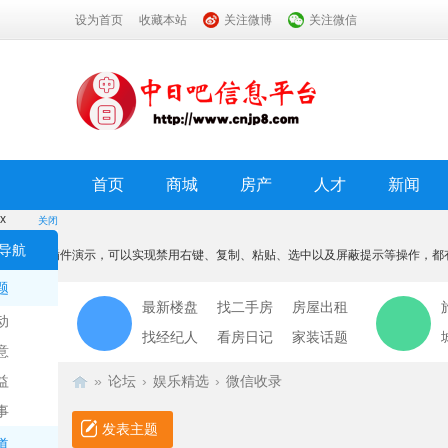
设为首页
收藏本站
关注微博
关注微信
首页
商城
房产
人才
新闻
x
关闭
温馨提示
导航
本功能为插件演示，可以实现禁用右键、复制、粘贴、选中以及屏蔽提示等操作，都
我知道了
题
最新楼盘
找二手房
房屋出租
动
找经纪人
看房日记
家装话题
意
益
»
论坛
›
娱乐精选
›
微信收录
事
发表主题
道