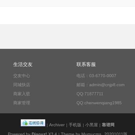
生活交友
联系客服
交友中心
电话：03-6770-0007
同城快店
邮箱：admin@cnjp8.com
商家入驻
QQ:71877711
商家管理
QQ:chenwenqiang1985
Archiver
手机版
小黑屋
靠谱网
|
|
|
|
Powered by
Discuz!
X3.4
Theme by Mumucms
20201011版
|