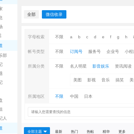
中
家
全部
微信收录
息
场
话
字母检索
不限
a
b
c
d
e
f
g
h
i
道
帐号类型
不限
订阅号
服务号
企业号
小程
乐部
记
日
所属分类
不限
名人明星
影音娱乐
资讯阅读
题
美图
影视
音乐
搞笑
美
记
所属地区
不限
中国
日本
盘
租
纪人
吧
道
全部主题
最新
热门
热帖
精华
更多