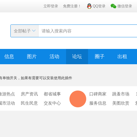
立即登录
免费注册！
QQ登录
微信登录
全部帖子
信息
图片
活动
论坛
圈子
出租
有单独开关，如果有需要可以安装使用此插件
旅游热点
房产资讯
都省城事
口碑商家
跳蚤市场
城市活动
民生民意
交友中心
服务信息
美图欣赏