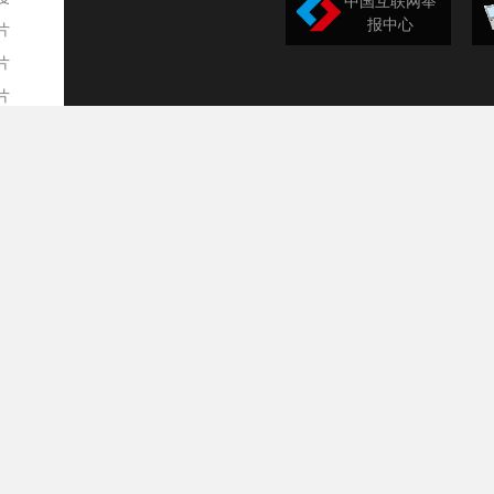
中国互联网举
报中心
片
片
片
欣赏
平
事
道
训
导
构
民
台
选
录
文
频