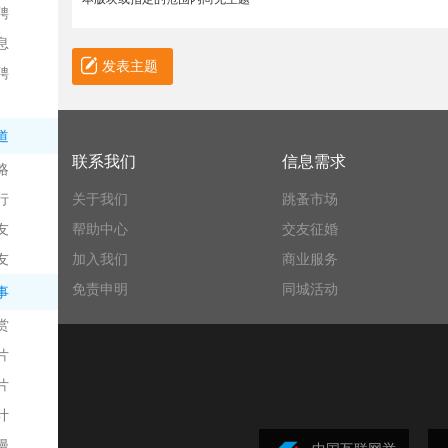
聘
息
发表主题
聘
道
联系我们
信息需求
略
信
行
关于我们
跳蚤市场
友
帮助中心
交友征婚
友
加入我们
商业服务
免责申明
同城活动
事
赏
片
息
片
计
漫