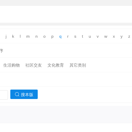
j
k
l
m
n
o
p
q
r
s
t
u
v
w
x
y
z
序
生活购物
社区交友
文化教育
其它类别
搜本版