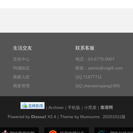
生活交友
联系客服
交友中心
电话：03-6770-0007
同城快店
邮箱：admin@cnjp8.com
商家入驻
QQ:71877711
商家管理
QQ:chenwenqiang1985
Archiver
手机版
小黑屋
靠谱网
|
|
|
|
Powered by
Discuz!
X3.4
Theme by Mumucms
20201011版
|