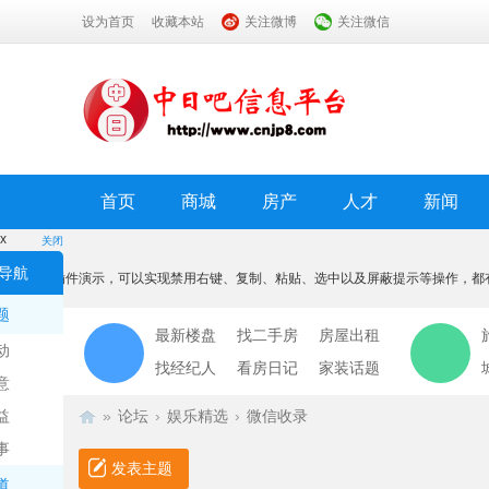
设为首页
收藏本站
关注微博
关注微信
首页
商城
房产
人才
新闻
x
关闭
温馨提示
导航
本功能为插件演示，可以实现禁用右键、复制、粘贴、选中以及屏蔽提示等操作，都
我知道了
题
最新楼盘
找二手房
房屋出租
动
找经纪人
看房日记
家装话题
意
益
»
论坛
›
娱乐精选
›
微信收录
事
发表主题
道