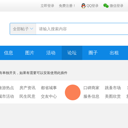
立即登录
免费注册！
QQ登录
微信登录
全部帖子
信息
图片
活动
论坛
圈子
出租
有单独开关，如果有需要可以安装使用此插件
旅游热点
房产资讯
都省城事
口碑商家
跳蚤市场
城市活动
民生民意
交友中心
服务信息
美图欣赏