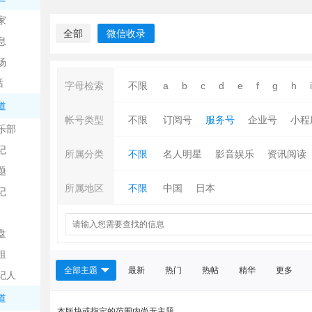
中
家
全部
微信收录
息
场
话
字母检索
不限
a
b
c
d
e
f
g
h
i
道
帐号类型
不限
订阅号
服务号
企业号
小程
乐部
记
日
所属分类
不限
名人明星
影音娱乐
资讯阅读
题
所属地区
不限
中国
日本
记
盘
租
全部主题
最新
热门
热帖
精华
更多
纪人
吧
道
本版块或指定的范围内尚无主题