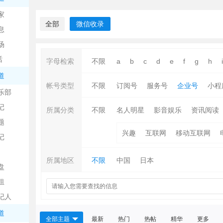
中
家
全部
微信收录
息
场
话
字母检索
不限
a
b
c
d
e
f
g
h
i
道
帐号类型
不限
订阅号
服务号
企业号
小程
乐部
记
日
所属分类
不限
名人明星
影音娱乐
资讯阅读
题
兴趣
互联网
移动互联网
记
所属地区
不限
中国
日本
盘
租
纪人
吧
道
全部主题
最新
热门
热帖
精华
更多