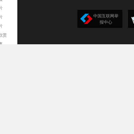
片
中国互联网举
片
报中心
片
欣赏
平
事
道
训
导
构
民
台
选
录
文
频