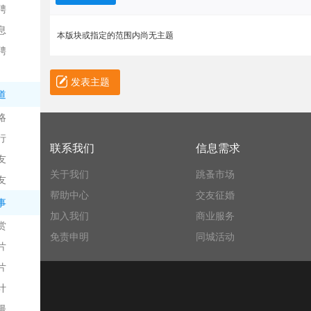
聘
息
本版块或指定的范围内尚无主题
聘
发表主题
道
略
信
行
联系我们
信息需求
友
关于我们
跳蚤市场
友
帮助中心
交友征婚
事
加入我们
商业服务
赏
免责申明
同城活动
片
息
片
计
漫