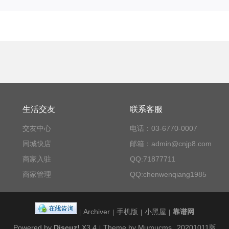
生活交友
联系客服
交友中心
电话：03-6770-0007
同城快店
邮箱：admin@cnjp8.com
商家入驻
QQ:71877711
商家管理
QQ:chenwenqiang1985
Archiver
手机版
小黑屋
靠谱网
|
|
|
|
Powered by
Discuz!
X3.4
Theme by Mumucms
20201011版
|