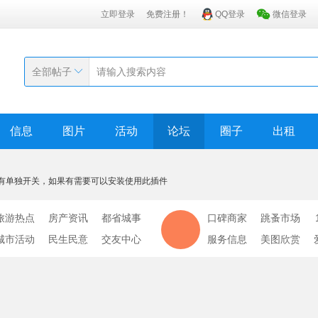
立即登录
免费注册！
QQ登录
微信登录
全部帖子
信息
图片
活动
论坛
圈子
出租
有单独开关，如果有需要可以安装使用此插件
旅游热点
房产资讯
都省城事
口碑商家
跳蚤市场
城市活动
民生民意
交友中心
服务信息
美图欣赏