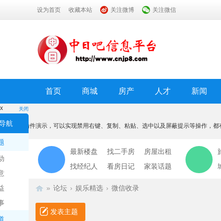
设为首页
收藏本站
关注微博
关注微信
首页
商城
房产
人才
新闻
x
关闭
温馨提示
导航
本功能为插件演示，可以实现禁用右键、复制、粘贴、选中以及屏蔽提示等操作，都
我知道了
题
最新楼盘
找二手房
房屋出租
动
找经纪人
看房日记
家装话题
意
益
»
论坛
›
娱乐精选
›
微信收录
事
发表主题
道