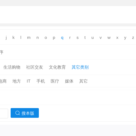
j
k
l
m
n
o
p
q
r
s
t
u
v
w
x
y
z
序
生活购物
社区交友
文化教育
其它类别
电商
地方
IT
手机
医疗
媒体
其它
搜本版