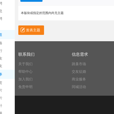
聘
息
本版块或指定的范围内尚无主题
聘
发表主题
道
略
信
行
联系我们
信息需求
友
关于我们
跳蚤市场
友
帮助中心
交友征婚
事
加入我们
商业服务
赏
免责申明
同城活动
片
息
片
计
漫