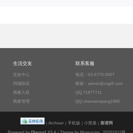
生活交友
联系客服
交友中心
电话：03-6770-0007
同城快店
邮箱：admin@cnjp8.com
商家入驻
QQ:71877711
商家管理
QQ:chenwenqiang1985
Archiver
手机版
小黑屋
靠谱网
|
|
|
|
Powered by
Discuz!
X3.4
Theme by Mumucms
20201011版
|