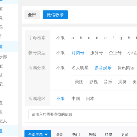
中
家
全部
微信收录
息
场
话
字母检索
不限
a
b
c
d
e
f
g
h
i
道
帐号类型
不限
订阅号
服务号
企业号
小程
乐部
记
日
所属分类
不限
名人明星
影音娱乐
资讯阅读
题
美图
影视
音乐
搞笑
美
记
所属地区
不限
中国
日本
盘
租
纪人
吧
道
全部主题
最新
热门
热帖
精华
更多