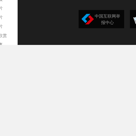
片
中国互联网举
片
报中心
片
欣赏
平
事
道
训
导
构
民
台
选
录
文
频