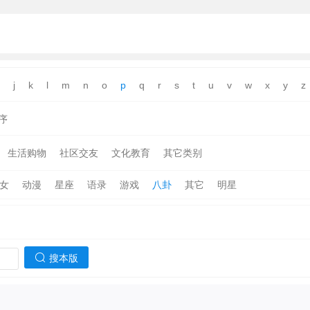
j
k
l
m
n
o
p
q
r
s
t
u
v
w
x
y
z
序
生活购物
社区交友
文化教育
其它类别
女
动漫
星座
语录
游戏
八卦
其它
明星
搜本版