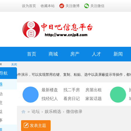
设为首页
收藏本站
关注微博
关注微信
首页
商城
房产
人才
新闻
x
关闭
温馨提示
导航
本功能为插件演示，可以实现禁用右键、复制、粘贴、选中以及屏蔽提示等操作，都
我知道了
题
最新楼盘
找二手房
房屋出租
动
找经纪人
看房日记
家装话题
意
益
»
论坛
›
娱乐精选
›
微信收录
事
发表主题
道