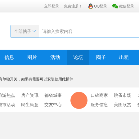
立即登录
免费注册！
QQ登录
微信登录
全部帖子
信息
图片
活动
论坛
圈子
出租
有单独开关，如果有需要可以安装使用此插件
旅游热点
房产资讯
都省城事
口碑商家
跳蚤市场
城市活动
民生民意
交友中心
服务信息
美图欣赏