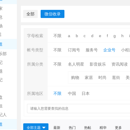
中
家
全部
微信收录
息
场
话
字母检索
不限
a
b
c
d
e
f
g
h
i
道
帐号类型
不限
订阅号
服务号
企业号
小程
乐部
记
日
所属分类
不限
名人明星
影音娱乐
资讯阅读
题
购物
家居
时尚
逛街
美
记
所属地区
不限
中国
日本
盘
租
纪人
吧
道
全部主题
最新
热门
热帖
精华
更多