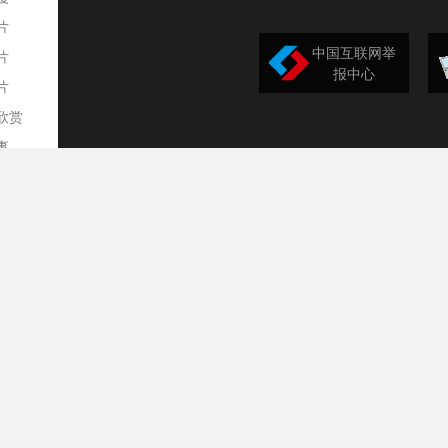
片
中国互联网举
片
报中心
片
欣赏
平
事
道
训
导
构
民
台
选
录
文
频