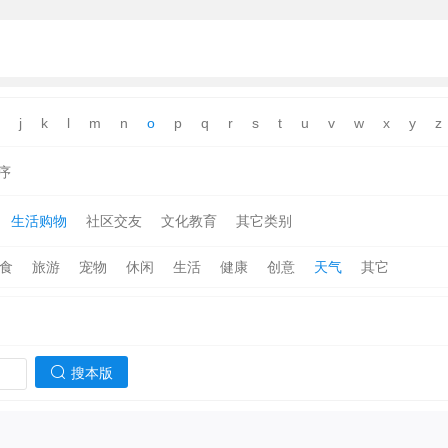
j
k
l
m
n
o
p
q
r
s
t
u
v
w
x
y
z
序
生活购物
社区交友
文化教育
其它类别
食
旅游
宠物
休闲
生活
健康
创意
天气
其它
搜本版