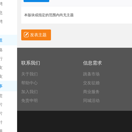
聘
息
本版块或指定的范围内尚无主题
聘
发表主题
道
略
信
行
联系我们
信息需求
友
关于我们
跳蚤市场
友
帮助中心
交友征婚
事
加入我们
商业服务
赏
免责申明
同城活动
片
息
片
计
漫