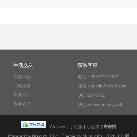
生活交友
联系客服
交友中心
电话：03-6770-0007
同城快店
邮箱：admin@cnjp8.com
商家入驻
QQ:71877711
商家管理
QQ:chenwenqiang1985
Archiver
手机版
小黑屋
靠谱网
|
|
|
|
Powered by
Discuz!
X3.4
Theme by Mumucms
20201011版
|