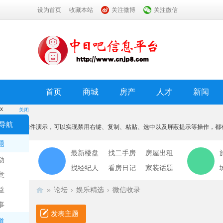
设为首页
收藏本站
关注微博
关注微信
首页
商城
房产
人才
新闻
x
关闭
温馨提示
导航
本功能为插件演示，可以实现禁用右键、复制、粘贴、选中以及屏蔽提示等操作，都
我知道了
题
最新楼盘
找二手房
房屋出租
动
找经纪人
看房日记
家装话题
意
益
»
论坛
›
娱乐精选
›
微信收录
事
发表主题
道