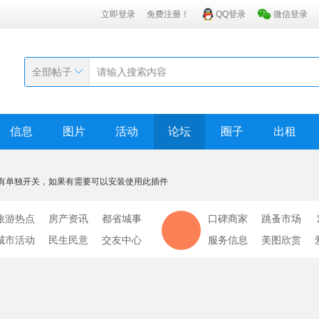
立即登录
免费注册！
QQ登录
微信登录
全部帖子
信息
图片
活动
论坛
圈子
出租
有单独开关，如果有需要可以安装使用此插件
旅游热点
房产资讯
都省城事
口碑商家
跳蚤市场
城市活动
民生民意
交友中心
服务信息
美图欣赏