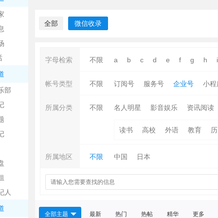
中
家
全部
微信收录
息
场
话
字母检索
不限
a
b
c
d
e
f
g
h
i
道
帐号类型
不限
订阅号
服务号
企业号
小程
乐部
记
日
所属分类
不限
名人明星
影音娱乐
资讯阅读
题
读书
高校
外语
教育
历
记
所属地区
不限
中国
日本
盘
租
纪人
吧
道
全部主题
最新
热门
热帖
精华
更多