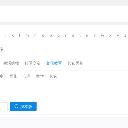
j
k
l
m
n
o
p
q
r
s
t
u
v
w
x
y
z
序
生活购物
社区交友
文化教育
其它类别
史
育儿
心理
留学
其它
搜本版