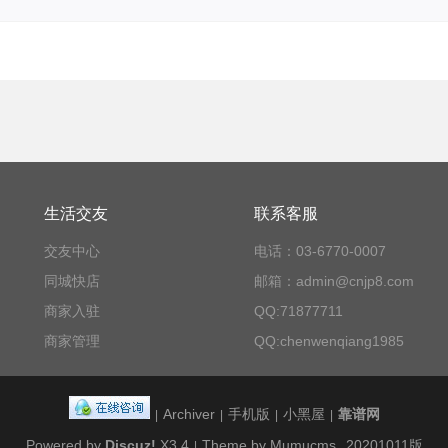
生活交友
联系客服
交友中心
电话：03-6770-0007
同城快店
邮箱：admin@cnjp8.com
商家入驻
QQ:71877711
商家管理
QQ:chenwenqiang1985
Archiver
手机版
小黑屋
靠谱网
|
|
|
|
Powered by
Discuz!
X3.4
Theme by Mumucms
20201011版
|