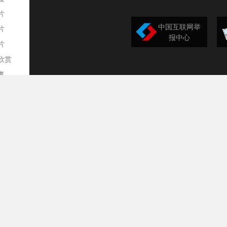
片
中国互联网举
片
报中心
片
欣赏
平
事
道
训
导
构
民
台
选
录
文
频