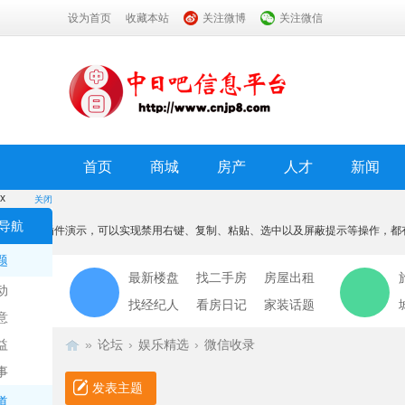
设为首页
收藏本站
关注微博
关注微信
首页
商城
房产
人才
新闻
x
关闭
温馨提示
导航
本功能为插件演示，可以实现禁用右键、复制、粘贴、选中以及屏蔽提示等操作，都
我知道了
题
最新楼盘
找二手房
房屋出租
动
找经纪人
看房日记
家装话题
意
益
»
论坛
›
娱乐精选
›
微信收录
事
发表主题
道