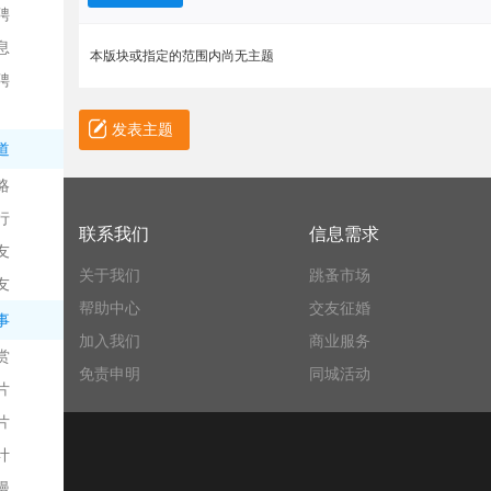
聘
息
本版块或指定的范围内尚无主题
聘
发表主题
道
略
信
行
联系我们
信息需求
友
关于我们
跳蚤市场
友
帮助中心
交友征婚
事
加入我们
商业服务
赏
免责申明
同城活动
片
息
片
计
漫