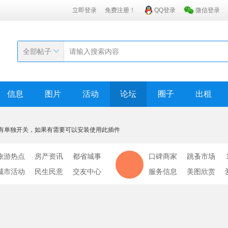
立即登录
免费注册！
QQ登录
微信登录
全部帖子
信息
图片
活动
论坛
圈子
出租
有单独开关，如果有需要可以安装使用此插件
旅游热点
房产资讯
都省城事
口碑商家
跳蚤市场
城市活动
民生民意
交友中心
服务信息
美图欣赏