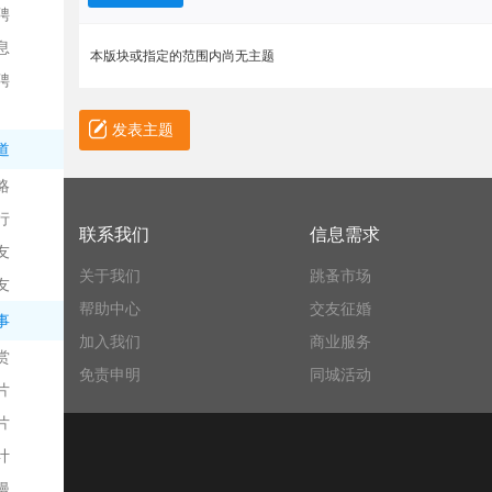
聘
息
本版块或指定的范围内尚无主题
聘
发表主题
道
略
信
行
联系我们
信息需求
友
关于我们
跳蚤市场
友
帮助中心
交友征婚
事
加入我们
商业服务
赏
免责申明
同城活动
片
息
片
计
漫