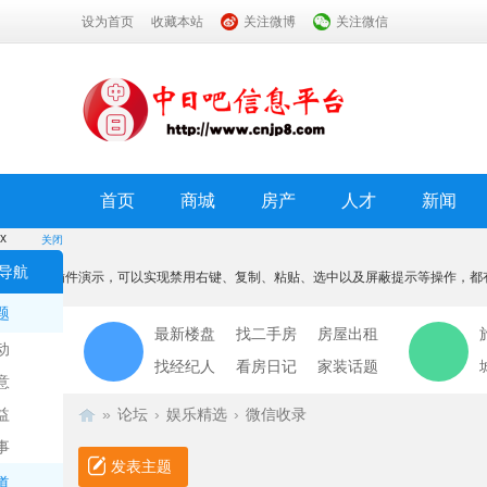
设为首页
收藏本站
关注微博
关注微信
首页
商城
房产
人才
新闻
x
关闭
温馨提示
导航
本功能为插件演示，可以实现禁用右键、复制、粘贴、选中以及屏蔽提示等操作，都
我知道了
题
最新楼盘
找二手房
房屋出租
动
找经纪人
看房日记
家装话题
意
益
»
论坛
›
娱乐精选
›
微信收录
事
发表主题
道