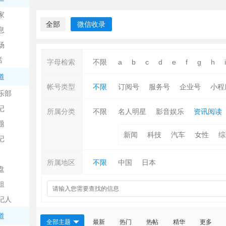
中
家
全部
微信收录
息
场
话
字母检索
不限
a
b
c
d
e
f
g
h
i
道
帐号类型
不限
订阅号
服务号
企业号
小程
乐部
记
日
所属分类
不限
名人明星
影音娱乐
资讯阅读
题
新闻
科技
汽车
女性
综
记
所属地区
不限
中国
日本
盘
租
纪人
吧
道
全部主题
最新
热门
热帖
精华
更多