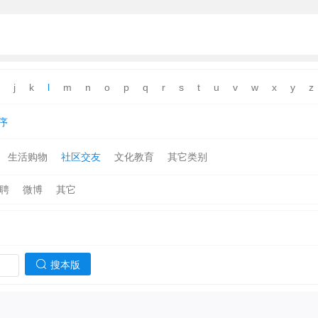
j
k
l
m
n
o
p
q
r
s
t
u
v
w
x
y
z
序
生活购物
社区交友
文化教育
其它类别
聘
微博
其它
搜本版