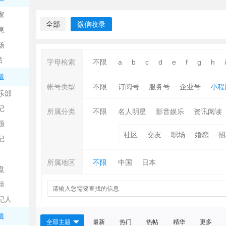
中
家
全部
微信收录
息
场
话
字母检索
不限
a
b
c
d
e
f
g
h
i
道
帐号类型
不限
订阅号
服务号
企业号
小程
乐部
记
日
所属分类
不限
名人明星
影音娱乐
资讯阅读
题
社区
交友
职场
婚恋
招
记
所属地区
不限
中国
日本
盘
租
纪人
吧
道
全部主题
最新
热门
热帖
精华
更多