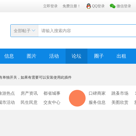
立即登录
免费注册！
QQ登录
微信登录
全部帖子
信息
图片
活动
论坛
圈子
出租
有单独开关，如果有需要可以安装使用此插件
旅游热点
房产资讯
都省城事
口碑商家
跳蚤市场
城市活动
民生民意
交友中心
服务信息
美图欣赏