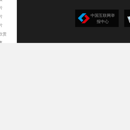
片
中国互联网举
片
报中心
片
欣赏
平
事
道
训
导
构
民
台
选
录
文
频