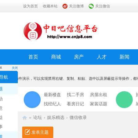
设为首页
收藏本站
关注微博
关注微信
首页
商城
房产
人才
新闻
x
关闭
温馨提示
导航
本功能为插件演示，可以实现禁用右键、复制、粘贴、选中以及屏蔽提示等操作，都
我知道了
题
最新楼盘
找二手房
房屋出租
动
找经纪人
看房日记
家装话题
意
益
»
论坛
›
娱乐精选
›
微信收录
事
发表主题
道