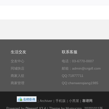
生活交友
联系客服
交友中心
电话：03-6770-0007
同城快店
邮箱：admin@cnjp8.com
商家入驻
QQ:71877711
商家管理
QQ:chenwenqiang1985
Archiver
手机版
小黑屋
靠谱网
|
|
|
|
Powered by
Discuz!
X3.4
Theme by Mumucms
20201011版
|