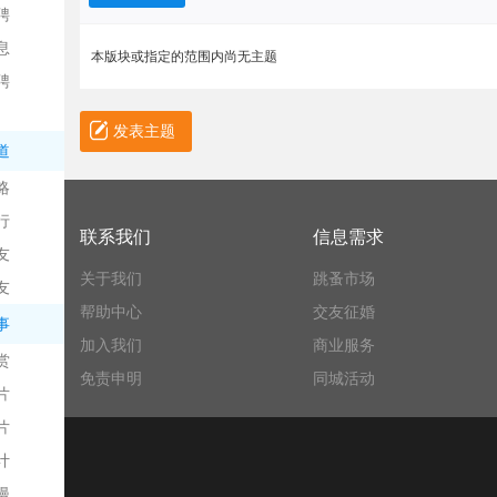
聘
息
本版块或指定的范围内尚无主题
聘
发表主题
道
略
信
行
联系我们
信息需求
友
关于我们
跳蚤市场
友
帮助中心
交友征婚
事
加入我们
商业服务
赏
免责申明
同城活动
片
息
片
计
漫