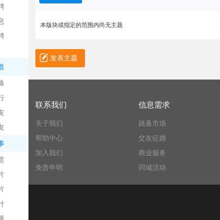
聘
息
本版块或指定的范围内尚无主题
聘
发表主题
道
略
信
行
联系我们
信息需求
友
关于我们
跳蚤市场
友
帮助中心
交友征婚
事
加入我们
商业服务
赏
免责申明
同城活动
片
息
片
计
漫