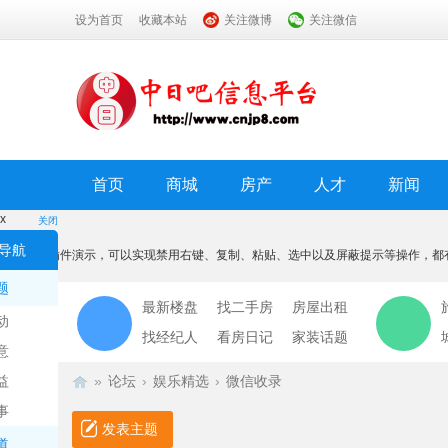
设为首页
收藏本站
关注微博
关注微信
首页
商城
房产
人才
新闻
x
关闭
温馨提示
导航
本功能为插件演示，可以实现禁用右键、复制、粘贴、选中以及屏蔽提示等操作，都
我知道了
题
最新楼盘
找二手房
房屋出租
动
找经纪人
看房日记
家装话题
意
益
»
论坛
›
娱乐精选
›
微信收录
事
发表主题
道