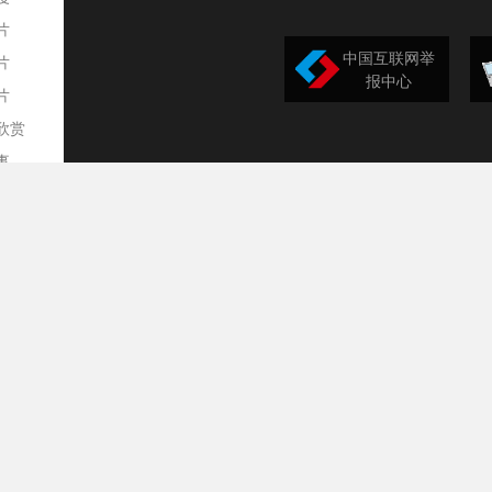
片
中国互联网举
片
报中心
片
欣赏
平
事
道
训
导
构
民
台
选
录
文
频