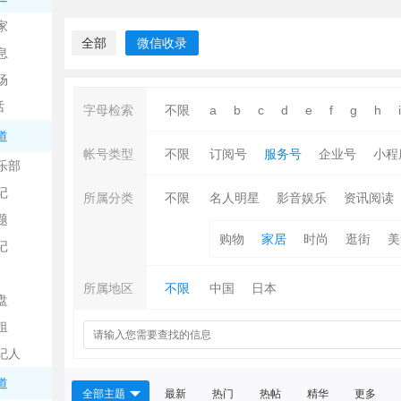
中
家
全部
微信收录
息
场
话
字母检索
不限
a
b
c
d
e
f
g
h
i
道
帐号类型
不限
订阅号
服务号
企业号
小程
乐部
记
日
所属分类
不限
名人明星
影音娱乐
资讯阅读
题
购物
家居
时尚
逛街
美
记
所属地区
不限
中国
日本
盘
租
纪人
吧
道
全部主题
最新
热门
热帖
精华
更多