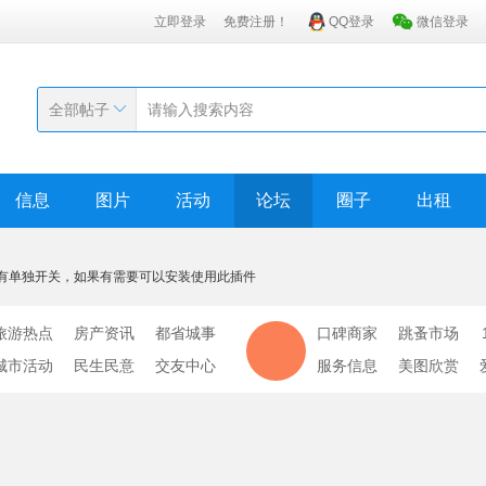
立即登录
免费注册！
QQ登录
微信登录
全部帖子
信息
图片
活动
论坛
圈子
出租
有单独开关，如果有需要可以安装使用此插件
旅游热点
房产资讯
都省城事
口碑商家
跳蚤市场
城市活动
民生民意
交友中心
服务信息
美图欣赏