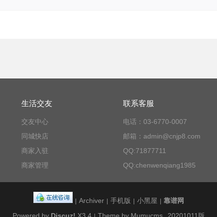
生活交友
联系客服
交友中心
电话：03-6770-0007
同城快店
邮箱：admin@cnjp8.com
商家入驻
QQ:71877711
商家管理
QQ:chenwenqiang1985
Archiver
手机版
小黑屋
靠谱网
|
|
|
|
Powered by
Discuz!
X3.4
Theme by Mumucms
20201011版
|