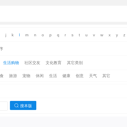
j
k
l
m
n
o
p
q
r
s
t
u
v
w
x
y
z
序
生活购物
社区交友
文化教育
其它类别
食
旅游
宠物
休闲
生活
健康
创意
天气
其它
搜本版