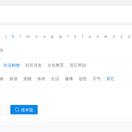
j
k
l
m
n
o
p
q
r
s
t
u
v
w
x
y
z
序
生活购物
社区交友
文化教育
其它类别
食
旅游
宠物
休闲
生活
健康
创意
天气
其它
搜本版