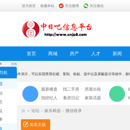
设为首页
收藏本站
关注微博
关注微信
首页
商城
房产
人才
新闻
x
关闭
温馨提示
导航
本功能为插件演示，可以实现禁用右键、复制、粘贴、选中以及屏蔽提示等操作，都
我知道了
题
最新楼盘
找二手房
房屋出租
动
找经纪人
看房日记
家装话题
意
益
»
论坛
›
娱乐精选
›
微信收录
事
发表主题
道