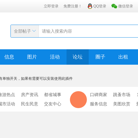
立即登录
免费注册！
QQ登录
微信登录
全部帖子
信息
图片
活动
论坛
圈子
出租
有单独开关，如果有需要可以安装使用此插件
旅游热点
房产资讯
都省城事
口碑商家
跳蚤市场
城市活动
民生民意
交友中心
服务信息
美图欣赏