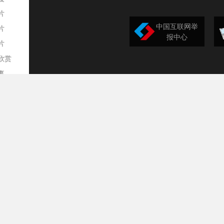
片
中国互联网举
片
报中心
片
欣赏
平
事
道
训
导
构
民
台
选
录
文
频