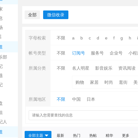
中
家
全部
微信收录
息
场
话
字母检索
不限
a
b
c
d
e
f
g
h
i
道
帐号类型
不限
订阅号
服务号
企业号
小程
乐部
记
日
所属分类
不限
名人明星
影音娱乐
资讯阅读
题
购物
家居
时尚
逛街
美
记
所属地区
不限
中国
日本
盘
租
纪人
吧
道
全部主题
最新
热门
热帖
精华
更多