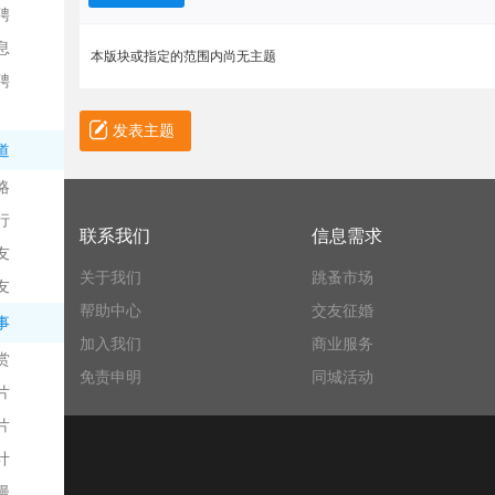
聘
息
本版块或指定的范围内尚无主题
聘
发表主题
道
略
信
行
联系我们
信息需求
友
关于我们
跳蚤市场
友
帮助中心
交友征婚
事
加入我们
商业服务
赏
免责申明
同城活动
片
息
片
计
漫