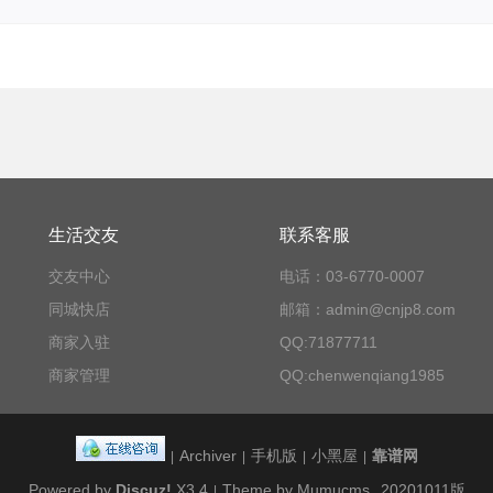
生活交友
联系客服
交友中心
电话：03-6770-0007
同城快店
邮箱：admin@cnjp8.com
商家入驻
QQ:71877711
商家管理
QQ:chenwenqiang1985
Archiver
手机版
小黑屋
靠谱网
|
|
|
|
Powered by
Discuz!
X3.4
Theme by Mumucms
20201011版
|