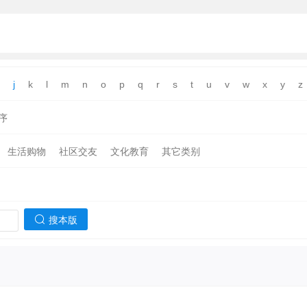
j
k
l
m
n
o
p
q
r
s
t
u
v
w
x
y
z
序
生活购物
社区交友
文化教育
其它类别
搜本版