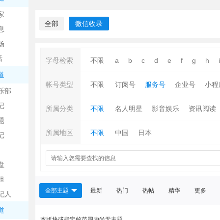
中
家
全部
微信收录
息
场
话
字母检索
不限
a
b
c
d
e
f
g
h
i
道
帐号类型
不限
订阅号
服务号
企业号
小程
乐部
记
日
所属分类
不限
名人明星
影音娱乐
资讯阅读
题
所属地区
不限
中国
日本
记
盘
租
全部主题
最新
热门
热帖
精华
更多
纪人
吧
道
本版块或指定的范围内尚无主题