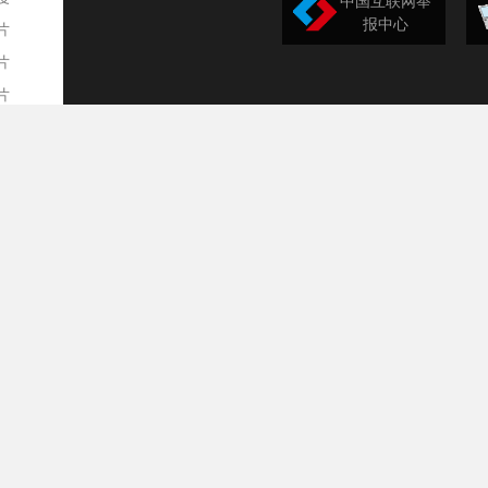
中国互联网举
报中心
片
片
片
欣赏
平
事
道
训
导
构
民
台
选
录
文
频