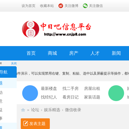
设为首页
收藏本站
关注微博
关注微信
首页
商城
房产
人才
新闻
x
关闭
温馨提示
导航
本功能为插件演示，可以实现禁用右键、复制、粘贴、选中以及屏蔽提示等操作，都
我知道了
题
最新楼盘
找二手房
房屋出租
动
找经纪人
看房日记
家装话题
意
益
»
论坛
›
娱乐精选
›
微信收录
事
发表主题
道