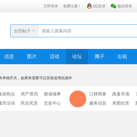
立即登录
免费注册！
QQ登录
微信登录
全部帖子
信息
图片
活动
论坛
圈子
出租
有单独开关，如果有需要可以安装使用此插件
旅游热点
房产资讯
都省城事
口碑商家
跳蚤市场
城市活动
民生民意
交友中心
服务信息
美图欣赏