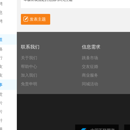
聘
息
发表主题
聘
道
联系我们
信息需求
略
信
行
关于我们
跳蚤市场
友
帮助中心
交友征婚
友
加入我们
商业服务
免责申明
同城活动
事
赏
片
息
片
计
漫