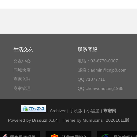
生活交友
联系客服
交友中心
电话：03-6770-0007
同城快店
邮箱：admin@cnjp8.com
商家入驻
QQ:71877711
商家管理
QQ:chenwenqiang1985
Archiver
手机版
小黑屋
靠谱网
|
|
|
|
Powered by
Discuz!
X3.4
Theme by Mumucms
20201011版
|