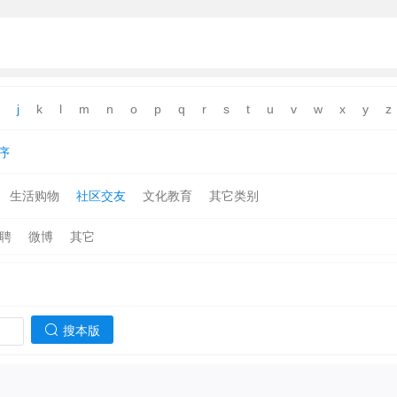
j
k
l
m
n
o
p
q
r
s
t
u
v
w
x
y
z
序
生活购物
社区交友
文化教育
其它类别
聘
微博
其它
搜本版