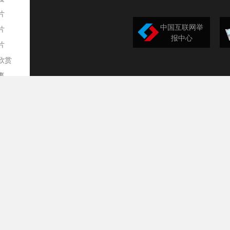
片
中国互联网举
片
报中心
片
欣赏
平
事
道
训
导
构
民
台
选
录
文
频