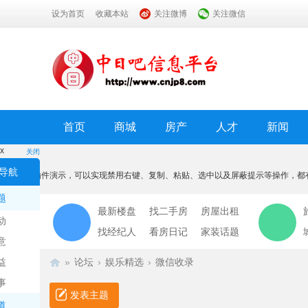
设为首页
收藏本站
关注微博
关注微信
首页
商城
房产
人才
新闻
x
关闭
温馨提示
导航
本功能为插件演示，可以实现禁用右键、复制、粘贴、选中以及屏蔽提示等操作，都
我知道了
题
最新楼盘
找二手房
房屋出租
动
找经纪人
看房日记
家装话题
意
益
»
论坛
›
娱乐精选
›
微信收录
事
发表主题
道