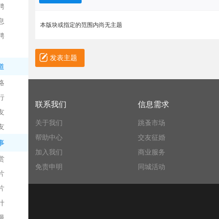
聘
息
本版块或指定的范围内尚无主题
聘
发表主题
道
略
信
行
联系我们
信息需求
友
关于我们
跳蚤市场
友
帮助中心
交友征婚
事
加入我们
商业服务
赏
免责申明
同城活动
片
息
片
计
漫