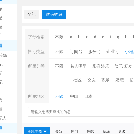
中
家
全部
微信收录
息
场
话
字母检索
不限
a
b
c
d
e
f
g
h
i
道
帐号类型
不限
订阅号
服务号
企业号
小程
乐部
记
日
所属分类
不限
名人明星
影音娱乐
资讯阅读
题
社区
交友
职场
婚恋
招
记
所属地区
不限
中国
日本
盘
租
纪人
吧
道
全部主题
最新
热门
热帖
精华
更多