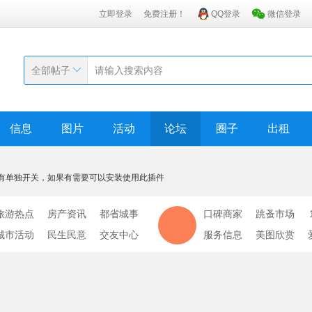
立即登录
免费注册！
QQ登录
微信登录
全部帖子
信息
图片
活动
论坛
圈子
出租
有单独开关，如果有需要可以安装使用此插件
旅游热点
房产资讯
都省城事
口碑商家
跳蚤市场
城市活动
民生民意
交友中心
服务信息
美图欣赏