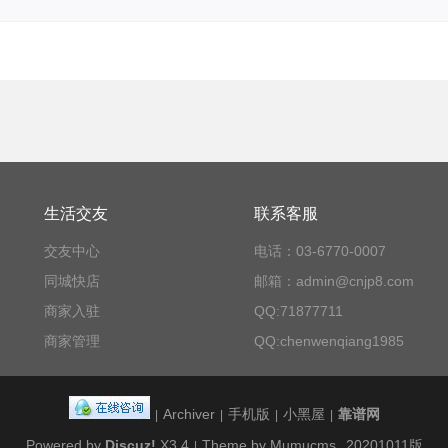
生活交友
联系客服
交友中心
电话：03-6770-0007
同城快店
邮箱：admin@cnjp8.com
商家入驻
QQ:71877711
商家管理
QQ:chenwenqiang1985
Archiver
手机版
小黑屋
靠谱网
|
|
|
|
Powered by
Discuz!
X3.4
Theme by Mumucms
20201011版
|