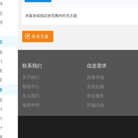
聘
息
本版块或指定的范围内尚无主题
聘
发表主题
道
略
信
行
联系我们
信息需求
友
关于我们
跳蚤市场
友
帮助中心
交友征婚
事
加入我们
商业服务
赏
免责申明
同城活动
片
息
片
计
漫