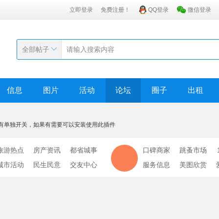
立即登录
免费注册！
QQ登录
微信登录
全部帖子
信息
图片
活动
论坛
圈子
出租
有单独开关，如果有需要可以安装使用此插件
旅游热点
房产资讯
都省城事
口碑商家
跳蚤市场
城市活动
民生民意
交友中心
服务信息
美图欣赏