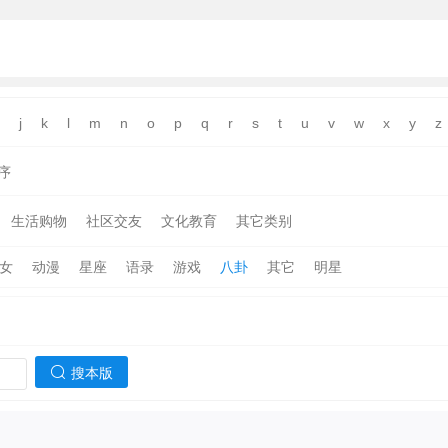
j
k
l
m
n
o
p
q
r
s
t
u
v
w
x
y
z
序
生活购物
社区交友
文化教育
其它类别
女
动漫
星座
语录
游戏
八卦
其它
明星
搜本版