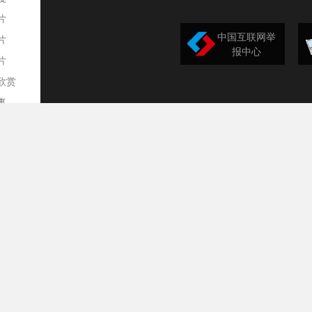
片
中国互联网举
片
报中心
片
欣赏
平
事
道
训
导
构
民
台
选
录
文
频