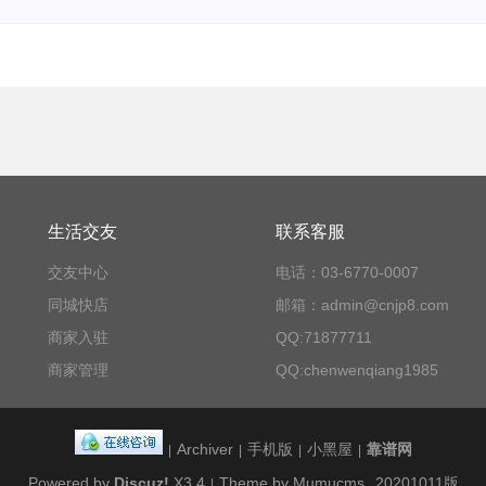
生活交友
联系客服
交友中心
电话：03-6770-0007
同城快店
邮箱：admin@cnjp8.com
商家入驻
QQ:71877711
商家管理
QQ:chenwenqiang1985
Archiver
手机版
小黑屋
靠谱网
|
|
|
|
Powered by
Discuz!
X3.4
Theme by Mumucms
20201011版
|