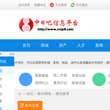
设为首页
收藏本站
关注微博
关注微信
首页
商城
房产
人才
新闻
x
关闭
温馨提示
导航
本功能为插件演示，可以实现禁用右键、复制、粘贴、选中以及屏蔽提示等操作，都
我知道了
题
最新楼盘
找二手房
房屋出租
动
找经纪人
看房日记
家装话题
意
益
»
论坛
›
娱乐精选
›
微信收录
事
发表主题
道