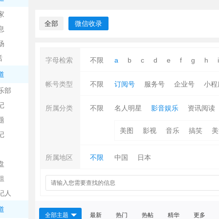
中
家
全部
微信收录
息
场
话
字母检索
不限
a
b
c
d
e
f
g
h
i
道
帐号类型
不限
订阅号
服务号
企业号
小程
乐部
记
日
所属分类
不限
名人明星
影音娱乐
资讯阅读
题
美图
影视
音乐
搞笑
美
记
所属地区
不限
中国
日本
盘
租
纪人
吧
道
全部主题
最新
热门
热帖
精华
更多