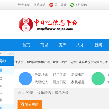
设为首页
收藏本站
关注微博
关注微信
首页
商城
房产
人才
新闻
x
关闭
温馨提示
导航
本功能为插件演示，可以实现禁用右键、复制、粘贴、选中以及屏蔽提示等操作，都
我知道了
题
最新楼盘
找二手房
房屋出租
动
找经纪人
看房日记
家装话题
意
益
»
论坛
›
娱乐精选
›
微信收录
事
发表主题
道