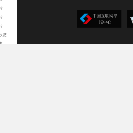
片
中国互联网举
片
报中心
片
欣赏
平
事
道
训
导
构
民
台
选
录
文
频