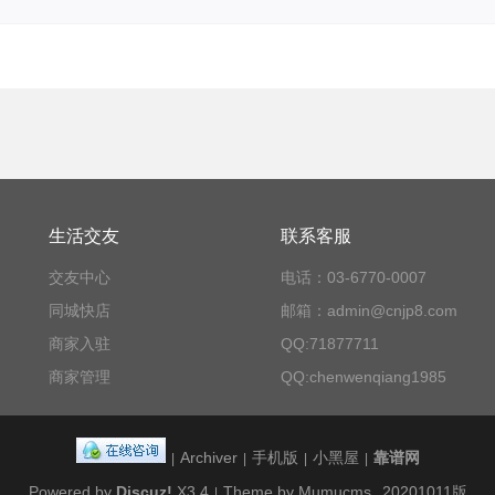
生活交友
联系客服
交友中心
电话：03-6770-0007
同城快店
邮箱：admin@cnjp8.com
商家入驻
QQ:71877711
商家管理
QQ:chenwenqiang1985
Archiver
手机版
小黑屋
靠谱网
|
|
|
|
Powered by
Discuz!
X3.4
Theme by Mumucms
20201011版
|