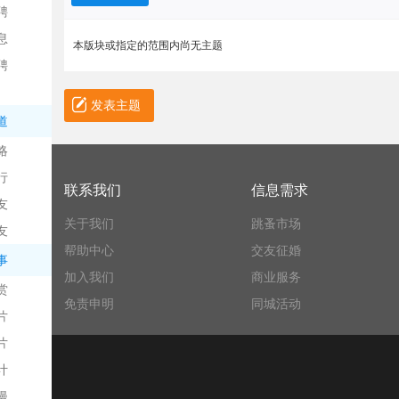
聘
息
本版块或指定的范围内尚无主题
聘
发表主题
道
略
信
行
联系我们
信息需求
友
关于我们
跳蚤市场
友
帮助中心
交友征婚
事
加入我们
商业服务
赏
免责申明
同城活动
片
息
片
计
漫