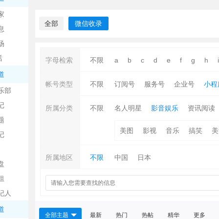
中
家
全部
微信收录
息
场
话
字母检索
不限
a
b
c
d
e
f
g
h
i
道
帐号类型
不限
订阅号
服务号
企业号
小程
乐部
记
日
所属分类
不限
名人明星
影音娱乐
资讯阅读
题
美图
影视
音乐
搞笑
美
记
所属地区
不限
中国
日本
盘
租
纪人
吧
道
全部主题
最新
热门
热帖
精华
更多