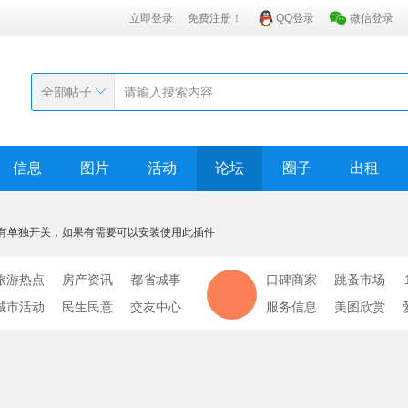
立即登录
免费注册！
QQ登录
微信登录
全部帖子
信息
图片
活动
论坛
圈子
出租
有单独开关，如果有需要可以安装使用此插件
旅游热点
房产资讯
都省城事
口碑商家
跳蚤市场
城市活动
民生民意
交友中心
服务信息
美图欣赏