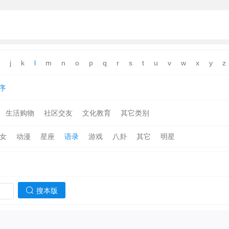
j
k
l
m
n
o
p
q
r
s
t
u
v
w
x
y
z
序
生活购物
社区交友
文化教育
其它类别
女
动漫
星座
语录
游戏
八卦
其它
明星
搜本版