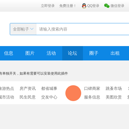
立即登录
免费注册！
QQ登录
微信登录
全部帖子
信息
图片
活动
论坛
圈子
出租
有单独开关，如果有需要可以安装使用此插件
旅游热点
房产资讯
都省城事
口碑商家
跳蚤市场
城市活动
民生民意
交友中心
服务信息
美图欣赏