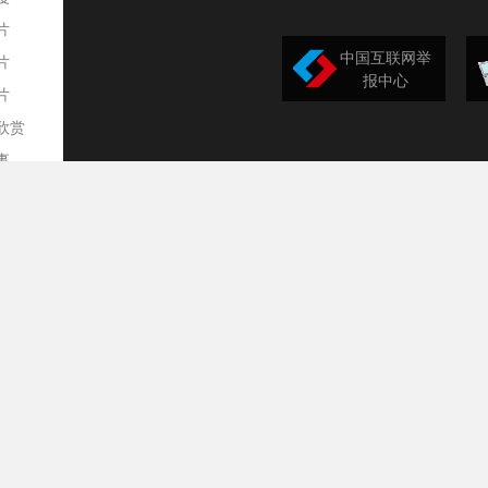
片
中国互联网举
片
报中心
片
欣赏
平
事
道
训
导
构
民
台
选
录
文
频