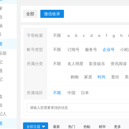
中
家
全部
微信收录
息
场
话
字母检索
不限
a
b
c
d
e
f
g
h
i
道
帐号类型
不限
订阅号
服务号
企业号
小程
乐部
记
日
所属分类
不限
名人明星
影音娱乐
资讯阅读
题
购物
家居
时尚
逛街
美
记
所属地区
不限
中国
日本
盘
租
纪人
吧
道
全部主题
最新
热门
热帖
精华
更多