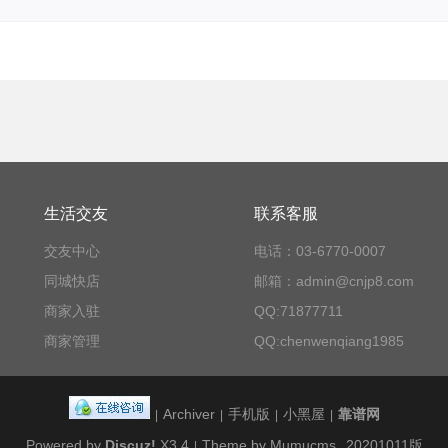
生活交友
联系客服
交友中心
电话：03-6770-0007
同城快店
邮箱：admin@cnjp8.com
商家入驻
QQ:71877711
商家管理
QQ:chenwenqiang1985
Archiver
手机版
小黑屋
靠谱网
|
|
|
|
Powered by
Discuz!
X3.4
Theme by Mumucms
20201011版
|