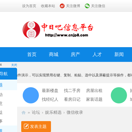
设为首页
收藏本站
关注微博
关注微信
首页
商城
房产
人才
新闻
x
关闭
温馨提示
导航
本功能为插件演示，可以实现禁用右键、复制、粘贴、选中以及屏蔽提示等操作，都
我知道了
题
最新楼盘
找二手房
房屋出租
动
找经纪人
看房日记
家装话题
意
益
»
论坛
›
娱乐精选
›
微信收录
事
发表主题
道