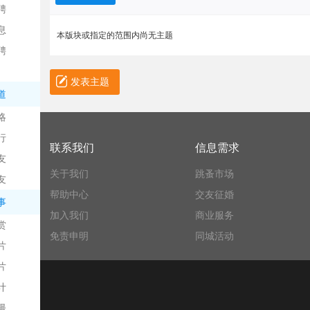
聘
息
本版块或指定的范围内尚无主题
聘
发表主题
道
略
信
行
联系我们
信息需求
友
关于我们
跳蚤市场
友
帮助中心
交友征婚
事
加入我们
商业服务
赏
免责申明
同城活动
片
息
片
计
漫