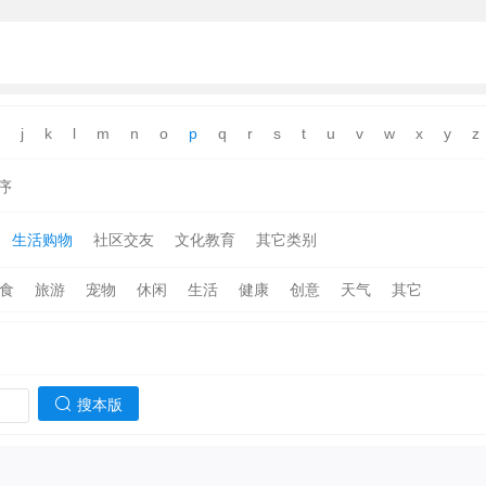
j
k
l
m
n
o
p
q
r
s
t
u
v
w
x
y
z
序
生活购物
社区交友
文化教育
其它类别
食
旅游
宠物
休闲
生活
健康
创意
天气
其它
搜本版