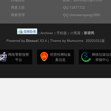
同城快店
邮箱：admin@cnjp8.com
商家入驻
QQ:71877711
商家管理
QQ:chenwenqiang1985
Archiver
手机版
小黑屋
靠谱网
|
|
|
|
Powered by
Discuz!
X3.4
Theme by Mumucms
20201011版
|
网络警察报警
经营性网站备
网络垃圾信
平台
案信息
举报中心