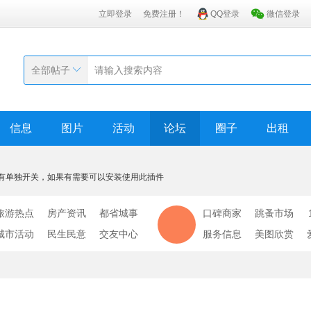
立即登录
免费注册！
QQ登录
微信登录
全部帖子
信息
图片
活动
论坛
圈子
出租
有单独开关，如果有需要可以安装使用此插件
旅游热点
房产资讯
都省城事
口碑商家
跳蚤市场
城市活动
民生民意
交友中心
服务信息
美图欣赏