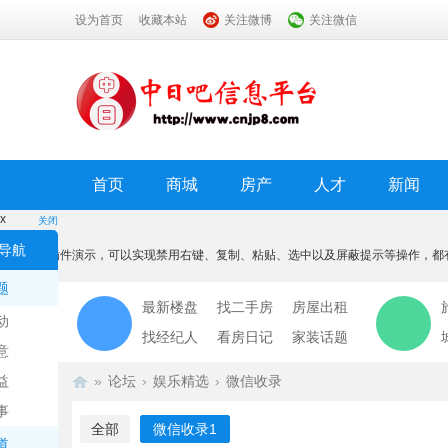
设为首页
收藏本站
关注微博
关注微信
首页
商城
房产
人才
新闻
x
关闭
温馨提示
导航
本功能为插件演示，可以实现禁用右键、复制、粘贴、选中以及屏蔽提示等操作，都
我知道了
题
最新楼盘
找二手房
房屋出租
动
找经纪人
看房日记
家装话题
意
益
»
论坛
›
娱乐精选
›
微信收录
事
全部
微信收录
1
道