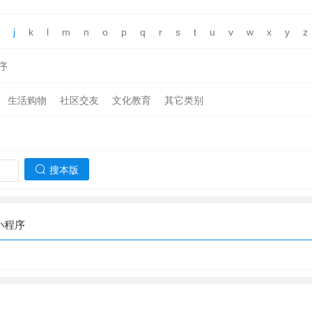
j
k
l
m
n
o
p
q
r
s
t
u
v
w
x
y
z
序
生活购物
社区交友
文化教育
其它类别
搜本版
小程序