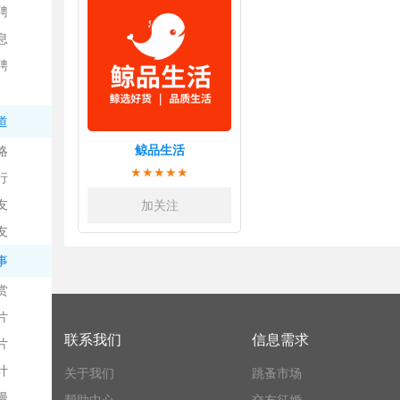
聘
息
聘
道
鲸品生活
略
信
★★★★★
行
友
加关注
友
事
赏
片
息
联系我们
信息需求
片
计
关于我们
跳蚤市场
漫