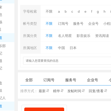
中
家
字母检索
不限
a
b
c
d
e
f
g
h
i
息
场
帐号类型
不限
订阅号
服务号
企业号
小程
话
所属分类
不限
名人明星
影音娱乐
资讯阅读
道
乐部
所属地区
不限
中国
日本
记
日
题
记
全部
订阅号
服务号
企业号
盘
租
排序方式：
最新
精华
发帖时间
回复/查看
纪人
吧
道