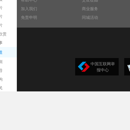
帮助中心
交友征婚
片
加入我们
商业服务
片
免责申明
同城活动
片
欣赏
平
事
道
训
中国互联网举
报中心
导
构
民
台
选
录
文
频