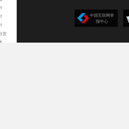
片
中国互联网举
片
报中心
片
欣赏
平
事
道
训
导
构
民
台
选
录
文
频