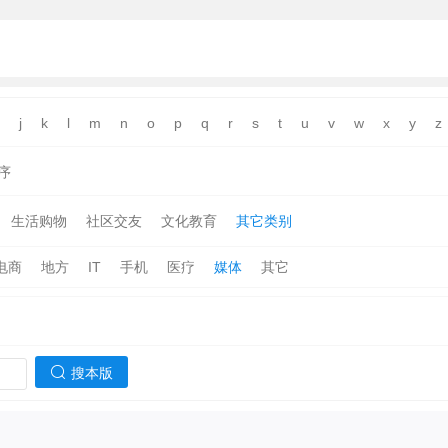
j
k
l
m
n
o
p
q
r
s
t
u
v
w
x
y
z
序
生活购物
社区交友
文化教育
其它类别
电商
地方
IT
手机
医疗
媒体
其它
搜本版