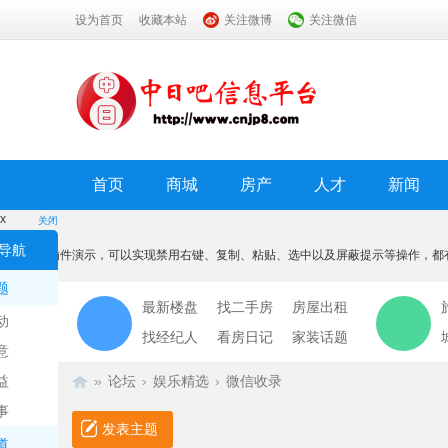
设为首页
收藏本站
关注微博
关注微信
首页
商城
房产
人才
新闻
x
关闭
温馨提示
导航
本功能为插件演示，可以实现禁用右键、复制、粘贴、选中以及屏蔽提示等操作，都
我知道了
题
最新楼盘
找二手房
房屋出租
动
找经纪人
看房日记
家装话题
意
益
»
论坛
›
娱乐精选
›
微信收录
事
发表主题
道