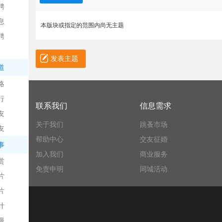
聘
息
本版块或指定的范围内尚无主题
聘
发表主题
道
略
信
行
联系我们
信息需求
友
关于我们
跳蚤市场
友
帮助中心
交友征婚
事
加入我们
商业服务
赏
免责申明
同城活动
片
息
片
计
漫