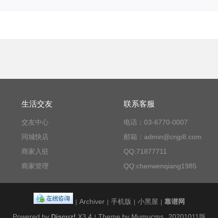
生活交友
联系客服
交友中心
电话：03-6770-0007
同城快店
邮箱：admin@cnjp8.com
商家入驻
QQ:71877711
商家管理
QQ:chenwenqiang1985
Archiver
手机版
小黑屋
靠谱网
|
|
|
|
Powered by
Discuz!
X3.4
Theme by Mumucms
20201011版
|