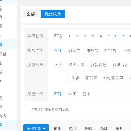
中
家
全部
微信收录
息
场
话
字母检索
不限
a
b
c
d
e
f
g
h
i
道
帐号类型
不限
订阅号
服务号
企业号
小程
乐部
记
日
所属分类
不限
名人明星
影音娱乐
资讯阅读
题
兴趣
互联网
移动互联网
记
所属地区
不限
中国
日本
盘
租
纪人
吧
道
全部主题
最新
热门
热帖
精华
更多