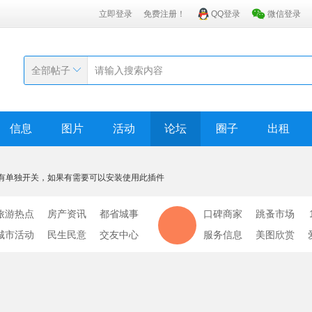
立即登录
免费注册！
QQ登录
微信登录
全部帖子
信息
图片
活动
论坛
圈子
出租
有单独开关，如果有需要可以安装使用此插件
旅游热点
房产资讯
都省城事
口碑商家
跳蚤市场
城市活动
民生民意
交友中心
服务信息
美图欣赏