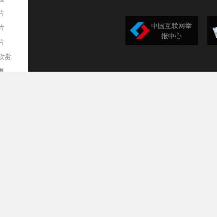
片
中国互联网举
片
报中心
片
欣赏
平
事
道
训
导
构
民
台
选
录
文
频