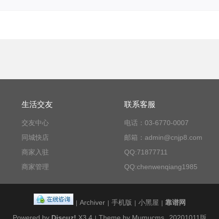
生活交友
联系客服
交友中心
电话：03-6770-0007
同城快店
邮箱：admin@cnjp8.com
商家入驻
QQ:71877711
商家管理
QQ:chenwenqiang1985
Archiver
手机版
小黑屋
靠谱网
|
|
|
|
Powered by
Discuz!
X3.4
Theme by Mumucms
20201011版
|