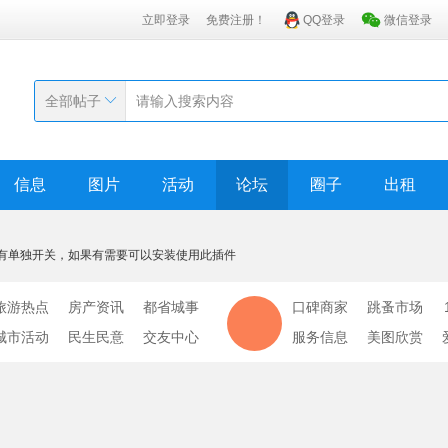
立即登录
免费注册！
QQ登录
微信登录
全部帖子
信息
图片
活动
论坛
圈子
出租
有单独开关，如果有需要可以安装使用此插件
旅游热点
房产资讯
都省城事
口碑商家
跳蚤市场
城市活动
民生民意
交友中心
服务信息
美图欣赏