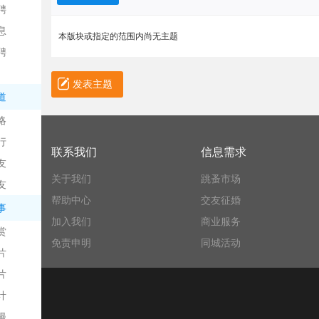
聘
息
本版块或指定的范围内尚无主题
聘
发表主题
道
略
信
行
联系我们
信息需求
友
关于我们
跳蚤市场
友
帮助中心
交友征婚
事
加入我们
商业服务
赏
免责申明
同城活动
片
息
片
计
漫