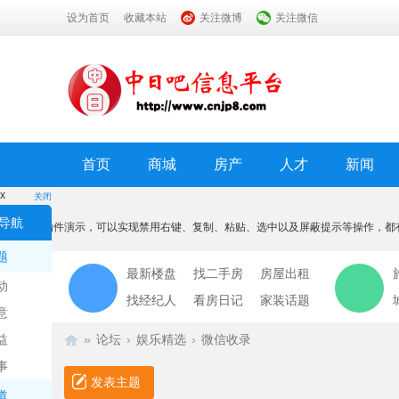
设为首页
收藏本站
关注微博
关注微信
首页
商城
房产
人才
新闻
x
关闭
温馨提示
导航
本功能为插件演示，可以实现禁用右键、复制、粘贴、选中以及屏蔽提示等操作，都
我知道了
题
最新楼盘
找二手房
房屋出租
动
找经纪人
看房日记
家装话题
意
益
»
论坛
›
娱乐精选
›
微信收录
事
发表主题
道