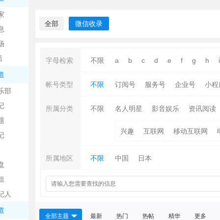
中
家
全部
微信收录
息
场
话
字母检索
不限
a
b
c
d
e
f
g
h
i
道
帐号类型
不限
订阅号
服务号
企业号
小程
乐部
记
日
所属分类
不限
名人明星
影音娱乐
资讯阅读
题
兴趣
互联网
移动互联网
记
所属地区
不限
中国
日本
盘
租
纪人
吧
道
全部主题
最新
热门
热帖
精华
更多