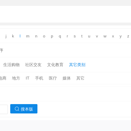
j
k
l
m
n
o
p
q
r
s
t
u
v
w
x
y
z
序
生活购物
社区交友
文化教育
其它类别
电商
地方
IT
手机
医疗
媒体
其它
搜本版