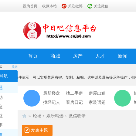
设为首页
收藏本站
关注微博
关注微信
首页
商城
房产
人才
新闻
x
关闭
温馨提示
导航
本功能为插件演示，可以实现禁用右键、复制、粘贴、选中以及屏蔽提示等操作，都
我知道了
题
最新楼盘
找二手房
房屋出租
动
找经纪人
看房日记
家装话题
意
益
»
论坛
›
娱乐精选
›
微信收录
事
发表主题
道