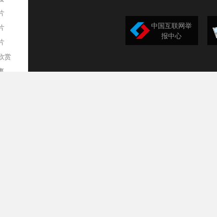
片
中国互联网举
片
报中心
片
欣赏
平
事
道
训
导
构
民
台
选
录
文
频