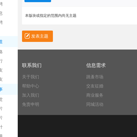
聘
息
本版块或指定的范围内尚无主题
聘
发表主题
道
略
信
行
联系我们
信息需求
友
关于我们
跳蚤市场
友
帮助中心
交友征婚
事
加入我们
商业服务
赏
免责申明
同城活动
片
息
片
计
漫