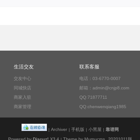
生活交友
联系客服
交友中心
电话：03-6770-0007
同城快店
邮箱：admin@cnjp8.com
商家入驻
QQ:71877711
商家管理
QQ:chenwenqiang1985
Archiver
手机版
小黑屋
靠谱网
|
|
|
|
Powered by
Discuz!
X3.4
Theme by Mumucms
20201011版
|