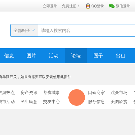
立即登录
免费注册！
QQ登录
微信登录
全部帖子
信息
图片
活动
论坛
圈子
出租
有单独开关，如果有需要可以安装使用此插件
旅游热点
房产资讯
都省城事
口碑商家
跳蚤市场
城市活动
民生民意
交友中心
服务信息
美图欣赏