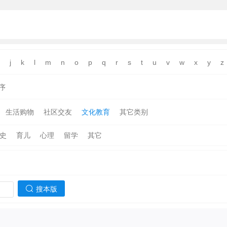
j
k
l
m
n
o
p
q
r
s
t
u
v
w
x
y
z
序
生活购物
社区交友
文化教育
其它类别
史
育儿
心理
留学
其它
搜本版