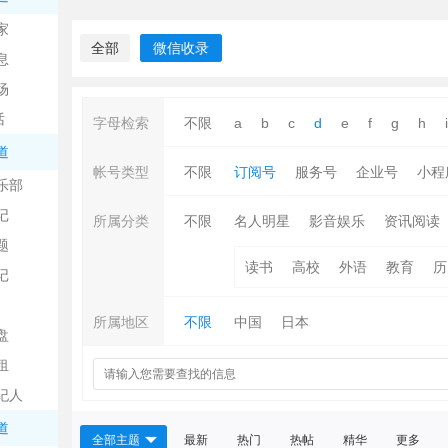
中
家
全部
微信收录
息
场
话
字母检索
不限
a
b
c
d
e
f
g
h
i
道
帐号类型
不限
订阅号
服务号
企业号
小程
乐部
记
日
所属分类
不限
名人明星
影音娱乐
资讯阅读
题
读书
高校
外语
教育
历
记
所属地区
不限
中国
日本
盘
租
纪人
吧
道
全部主题
最新
热门
热帖
精华
更多