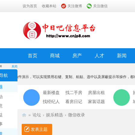
设为首页
收藏本站
关注微博
关注微信
首页
商城
房产
人才
新闻
x
关闭
温馨提示
导航
本功能为插件演示，可以实现禁用右键、复制、粘贴、选中以及屏蔽提示等操作，都
我知道了
题
最新楼盘
找二手房
房屋出租
动
找经纪人
看房日记
家装话题
意
益
»
论坛
›
娱乐精选
›
微信收录
事
发表主题
道