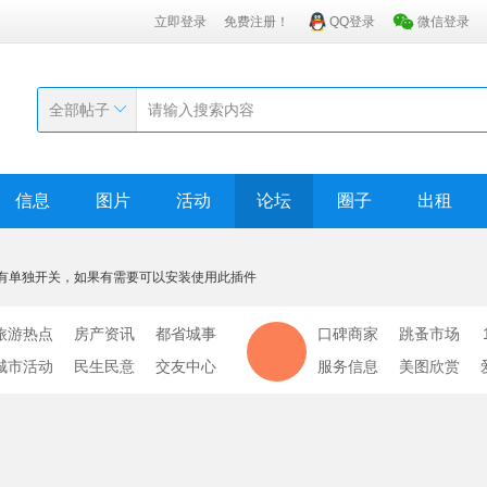
立即登录
免费注册！
QQ登录
微信登录
全部帖子
信息
图片
活动
论坛
圈子
出租
有单独开关，如果有需要可以安装使用此插件
旅游热点
房产资讯
都省城事
口碑商家
跳蚤市场
城市活动
民生民意
交友中心
服务信息
美图欣赏