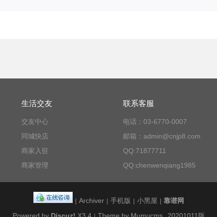
生活交友
联系客服
交友中心
电话：03-6770-0007
同城快店
邮箱：admin@cnjp8.com
商家入驻
QQ:71877711
商家管理
QQ:chenwenqiang1985
Archiver
手机版
小黑屋
靠谱网
|
|
|
|
Powered by
Discuz!
X3.4
Theme by Mumucms
20201011版
|