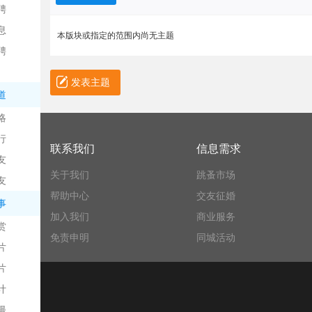
聘
息
本版块或指定的范围内尚无主题
聘
发表主题
道
略
信
行
联系我们
信息需求
友
关于我们
跳蚤市场
友
帮助中心
交友征婚
事
加入我们
商业服务
赏
免责申明
同城活动
片
息
片
计
漫