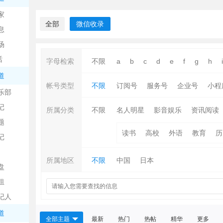
中
家
全部
微信收录
息
场
话
字母检索
不限
a
b
c
d
e
f
g
h
i
道
帐号类型
不限
订阅号
服务号
企业号
小程
乐部
记
日
所属分类
不限
名人明星
影音娱乐
资讯阅读
题
读书
高校
外语
教育
历
记
所属地区
不限
中国
日本
盘
租
纪人
吧
道
全部主题
最新
热门
热帖
精华
更多