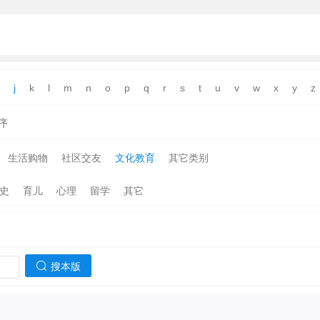
j
k
l
m
n
o
p
q
r
s
t
u
v
w
x
y
z
序
生活购物
社区交友
文化教育
其它类别
史
育儿
心理
留学
其它
搜本版