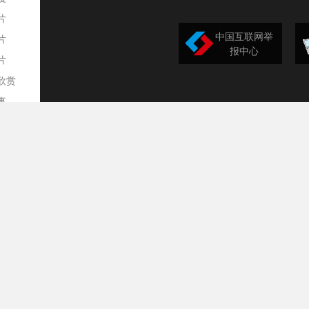
片
中国互联网举
片
报中心
片
欣赏
平
事
道
训
导
构
民
台
选
录
文
频