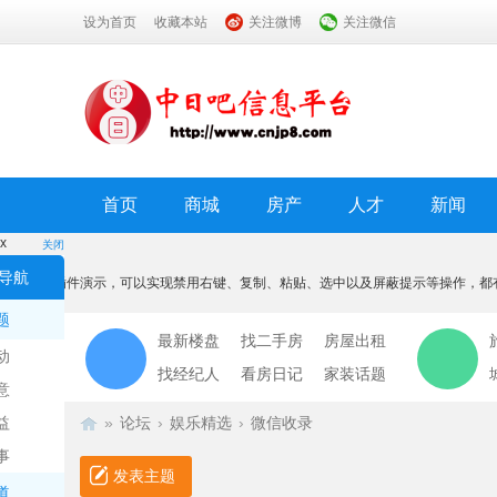
设为首页
收藏本站
关注微博
关注微信
首页
商城
房产
人才
新闻
x
关闭
温馨提示
导航
本功能为插件演示，可以实现禁用右键、复制、粘贴、选中以及屏蔽提示等操作，都
我知道了
题
最新楼盘
找二手房
房屋出租
动
找经纪人
看房日记
家装话题
意
益
»
论坛
›
娱乐精选
›
微信收录
事
发表主题
道