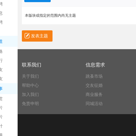
聘
息
本版块或指定的范围内尚无主题
聘
发表主题
道
略
信
行
联系我们
信息需求
友
关于我们
跳蚤市场
友
帮助中心
交友征婚
事
加入我们
商业服务
赏
免责申明
同城活动
片
息
片
计
漫