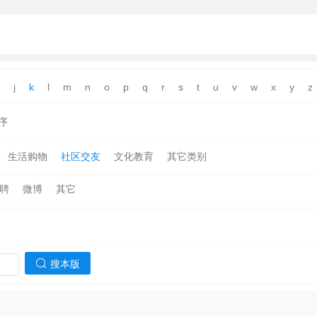
j
k
l
m
n
o
p
q
r
s
t
u
v
w
x
y
z
序
生活购物
社区交友
文化教育
其它类别
聘
微博
其它
搜本版