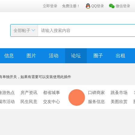
立即登录
免费注册！
QQ登录
微信登录
全部帖子
信息
图片
活动
论坛
圈子
出租
有单独开关，如果有需要可以安装使用此插件
旅游热点
房产资讯
都省城事
口碑商家
跳蚤市场
城市活动
民生民意
交友中心
服务信息
美图欣赏