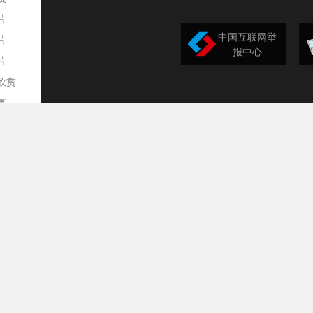
片
中国互联网举
片
报中心
片
欣赏
平
事
道
训
导
构
民
台
选
录
文
频