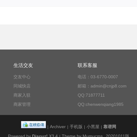
生活交友
联系客服
交友中心
电话：03-6770-0007
同城快店
邮箱：admin@cnjp8.com
商家入驻
QQ:71877711
商家管理
QQ:chenwenqiang1985
Archiver
手机版
小黑屋
靠谱网
|
|
|
|
Powered by
Discuz!
X3.4
Theme by Mumucms
20201011版
|