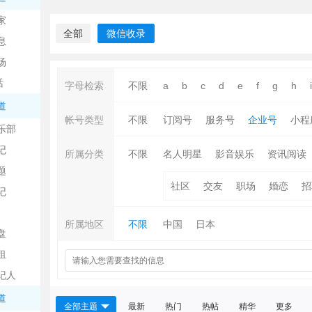
中
家
全部
微信收录
息
场
话
字母检索
不限
a
b
c
d
e
f
g
h
i
道
帐号类型
不限
订阅号
服务号
企业号
小程
乐部
记
日
所属分类
不限
名人明星
影音娱乐
资讯阅读
题
社区
交友
职场
婚恋
招
记
所属地区
不限
中国
日本
盘
租
纪人
吧
道
全部主题
最新
热门
热帖
精华
更多