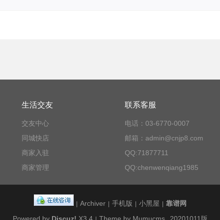
生活交友
联系客服
交友中心
电话：03-6770-0007
同城快店
邮箱：admin@cnjp8.com
商家入驻
QQ:71877711
商家管理
QQ:chenwenqiang1985
Archiver
手机版
小黑屋
靠谱网
|
|
|
|
Powered by
Discuz!
X3.4
Theme by Mumucms
20201011版
|