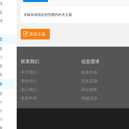
聘
息
本版块或指定的范围内尚无主题
聘
发表主题
道
略
信
行
联系我们
信息需求
友
关于我们
跳蚤市场
友
帮助中心
交友征婚
事
加入我们
商业服务
赏
免责申明
同城活动
片
息
片
计
漫