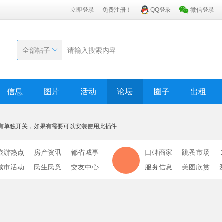
立即登录
免费注册！
QQ登录
微信登录
全部帖子
信息
图片
活动
论坛
圈子
出租
有单独开关，如果有需要可以安装使用此插件
旅游热点
房产资讯
都省城事
口碑商家
跳蚤市场
城市活动
民生民意
交友中心
服务信息
美图欣赏