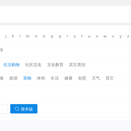
j
k
l
m
n
o
p
q
r
s
t
u
v
w
x
y
z
序
生活购物
社区交友
文化教育
其它类别
食
旅游
宠物
休闲
生活
健康
创意
天气
其它
搜本版