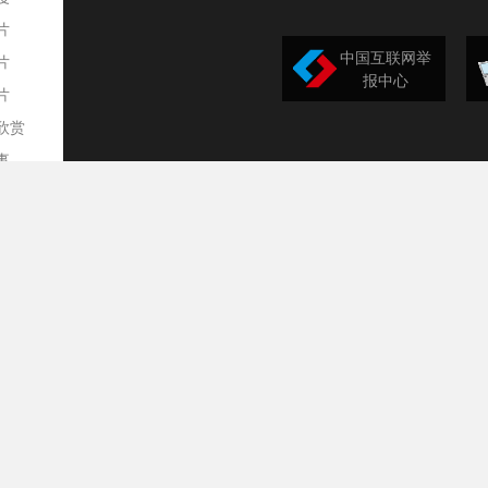
片
中国互联网举
片
报中心
片
欣赏
平
事
道
训
导
构
民
台
选
录
文
频