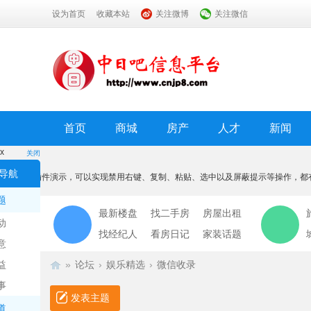
设为首页
收藏本站
关注微博
关注微信
首页
商城
房产
人才
新闻
x
关闭
温馨提示
导航
本功能为插件演示，可以实现禁用右键、复制、粘贴、选中以及屏蔽提示等操作，都
我知道了
题
最新楼盘
找二手房
房屋出租
动
找经纪人
看房日记
家装话题
意
益
»
论坛
›
娱乐精选
›
微信收录
事
发表主题
道