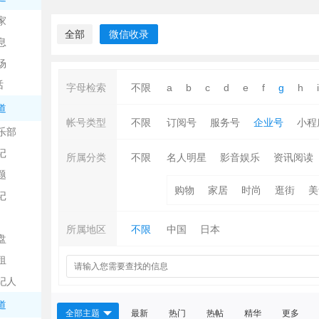
中
家
全部
微信收录
息
场
话
字母检索
不限
a
b
c
d
e
f
g
h
i
道
帐号类型
不限
订阅号
服务号
企业号
小程
乐部
记
日
所属分类
不限
名人明星
影音娱乐
资讯阅读
题
购物
家居
时尚
逛街
美
记
所属地区
不限
中国
日本
盘
租
纪人
吧
道
全部主题
最新
热门
热帖
精华
更多