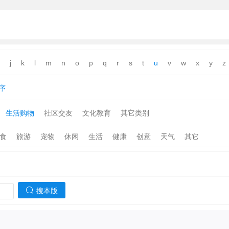
j
k
l
m
n
o
p
q
r
s
t
u
v
w
x
y
z
序
生活购物
社区交友
文化教育
其它类别
食
旅游
宠物
休闲
生活
健康
创意
天气
其它
搜本版