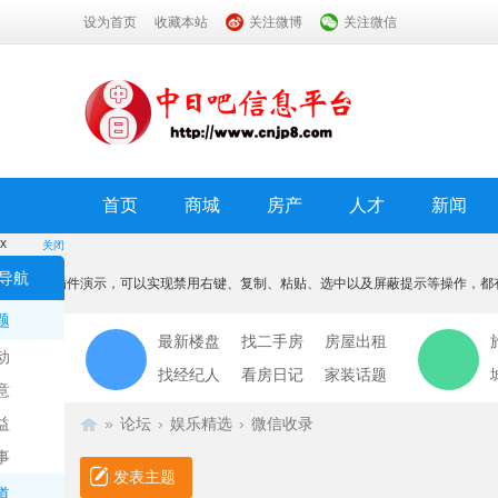
设为首页
收藏本站
关注微博
关注微信
首页
商城
房产
人才
新闻
x
关闭
温馨提示
导航
本功能为插件演示，可以实现禁用右键、复制、粘贴、选中以及屏蔽提示等操作，都
我知道了
题
最新楼盘
找二手房
房屋出租
动
找经纪人
看房日记
家装话题
意
益
»
论坛
›
娱乐精选
›
微信收录
事
发表主题
道