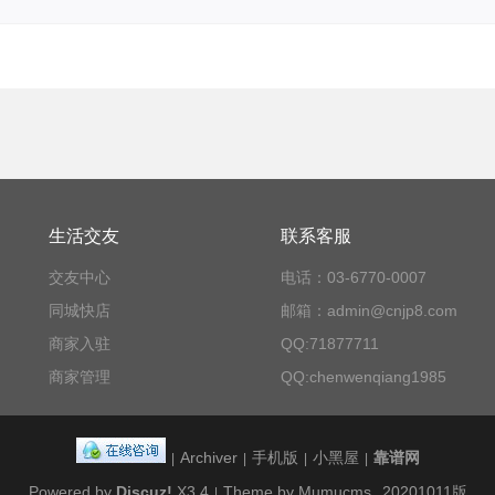
生活交友
联系客服
交友中心
电话：03-6770-0007
同城快店
邮箱：admin@cnjp8.com
商家入驻
QQ:71877711
商家管理
QQ:chenwenqiang1985
Archiver
手机版
小黑屋
靠谱网
|
|
|
|
Powered by
Discuz!
X3.4
Theme by Mumucms
20201011版
|