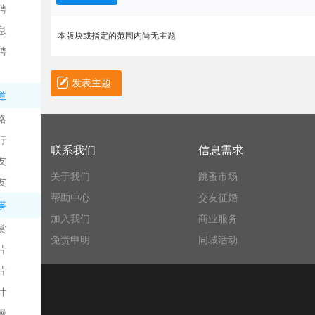
聘
息
本版块或指定的范围内尚无主题
聘
发表主题
道
略
信
行
联系我们
信息需求
友
关于我们
跳蚤市场
友
帮助中心
交友征婚
事
加入我们
商业服务
赏
免责申明
同城活动
片
息
片
计
漫