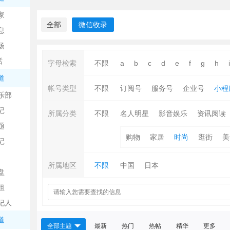
中
家
全部
微信收录
息
场
话
字母检索
不限
a
b
c
d
e
f
g
h
i
道
帐号类型
不限
订阅号
服务号
企业号
小程
乐部
记
日
所属分类
不限
名人明星
影音娱乐
资讯阅读
题
购物
家居
时尚
逛街
美
记
所属地区
不限
中国
日本
盘
租
纪人
吧
道
全部主题
最新
热门
热帖
精华
更多