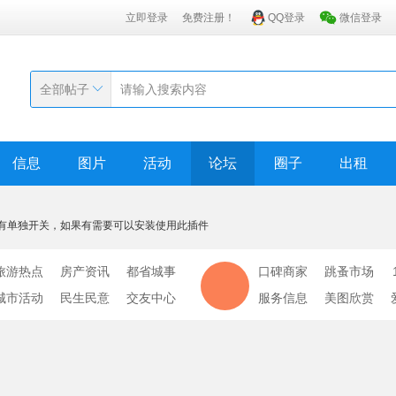
立即登录
免费注册！
QQ登录
微信登录
全部帖子
信息
图片
活动
论坛
圈子
出租
有单独开关，如果有需要可以安装使用此插件
旅游热点
房产资讯
都省城事
口碑商家
跳蚤市场
城市活动
民生民意
交友中心
服务信息
美图欣赏