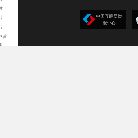
片
中国互联网举
片
报中心
片
欣赏
平
事
道
训
导
构
民
台
选
录
文
频