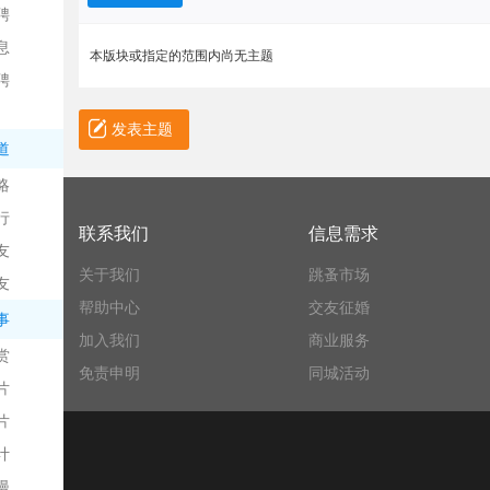
聘
息
本版块或指定的范围内尚无主题
聘
发表主题
道
略
信
行
联系我们
信息需求
友
关于我们
跳蚤市场
友
帮助中心
交友征婚
事
加入我们
商业服务
赏
免责申明
同城活动
片
息
片
计
漫