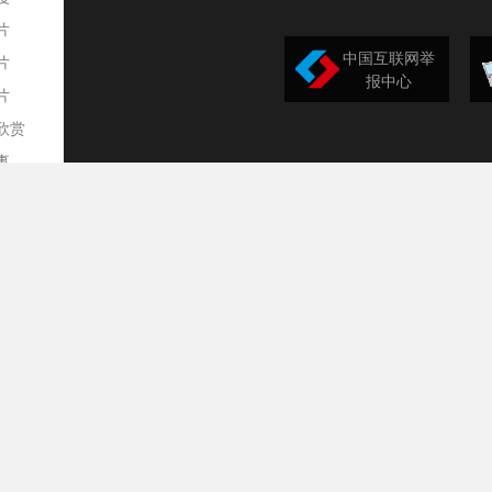
片
中国互联网举
片
报中心
片
欣赏
平
事
道
训
导
构
民
台
选
录
文
频