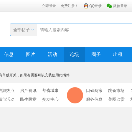
立即登录
免费注册！
QQ登录
微信登录
全部帖子
信息
图片
活动
论坛
圈子
出租
有单独开关，如果有需要可以安装使用此插件
旅游热点
房产资讯
都省城事
口碑商家
跳蚤市场
城市活动
民生民意
交友中心
服务信息
美图欣赏