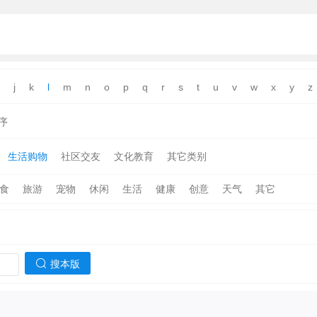
j
k
l
m
n
o
p
q
r
s
t
u
v
w
x
y
z
序
生活购物
社区交友
文化教育
其它类别
食
旅游
宠物
休闲
生活
健康
创意
天气
其它
搜本版