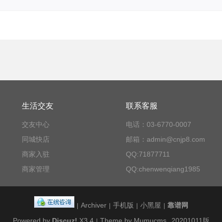
生活交友
联系客服
交友中心
电话：03-6770-0007
同城快店
邮箱：admin@cnjp8.com
商家入驻
QQ:71877711
商家管理
QQ:chenwenqiang1985
Archiver
手机版
小黑屋
靠谱网
|
|
|
|
Powered by
Discuz!
X3.4
Theme by Mumucms
20201011版
|