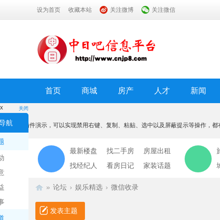
设为首页
收藏本站
关注微博
关注微信
首页
商城
房产
人才
新闻
x
关闭
温馨提示
导航
本功能为插件演示，可以实现禁用右键、复制、粘贴、选中以及屏蔽提示等操作，都
我知道了
题
最新楼盘
找二手房
房屋出租
动
找经纪人
看房日记
家装话题
意
益
»
论坛
›
娱乐精选
›
微信收录
事
发表主题
道