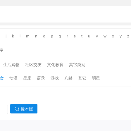
j
k
l
m
n
o
p
q
r
s
t
u
v
w
x
y
z
序
生活购物
社区交友
文化教育
其它类别
女
动漫
星座
语录
游戏
八卦
其它
明星
搜本版