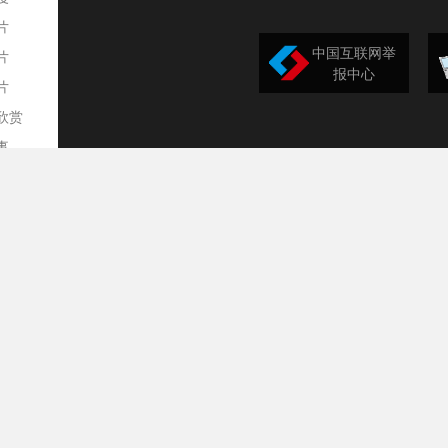
片
中国互联网举
片
报中心
片
欣赏
平
事
道
训
导
构
民
台
选
录
文
频