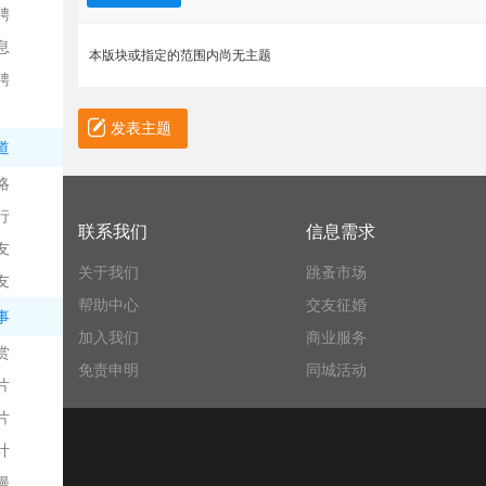
聘
息
本版块或指定的范围内尚无主题
聘
发表主题
道
略
信
行
联系我们
信息需求
友
关于我们
跳蚤市场
友
帮助中心
交友征婚
事
加入我们
商业服务
赏
免责申明
同城活动
片
息
片
计
漫