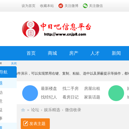
设为首页
收藏本站
关注微博
关注微信
首页
商城
房产
人才
新闻
x
关闭
温馨提示
导航
本功能为插件演示，可以实现禁用右键、复制、粘贴、选中以及屏蔽提示等操作，都
我知道了
题
最新楼盘
找二手房
房屋出租
动
找经纪人
看房日记
家装话题
意
益
»
论坛
›
娱乐精选
›
微信收录
事
发表主题
道