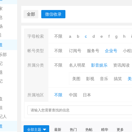
中
家
全部
微信收录
息
场
话
字母检索
不限
a
b
c
d
e
f
g
h
i
道
帐号类型
不限
订阅号
服务号
企业号
小程
乐部
记
日
所属分类
不限
名人明星
影音娱乐
资讯阅读
题
美图
影视
音乐
搞笑
美
记
所属地区
不限
中国
日本
盘
租
纪人
吧
道
全部主题
最新
热门
热帖
精华
更多