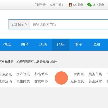
立即登录
免费注册！
QQ登录
微信登录
全部帖子
信息
图片
活动
论坛
圈子
出租
有单独开关，如果有需要可以安装使用此插件
旅游热点
房产资讯
都省城事
口碑商家
跳蚤市场
城市活动
民生民意
交友中心
服务信息
美图欣赏