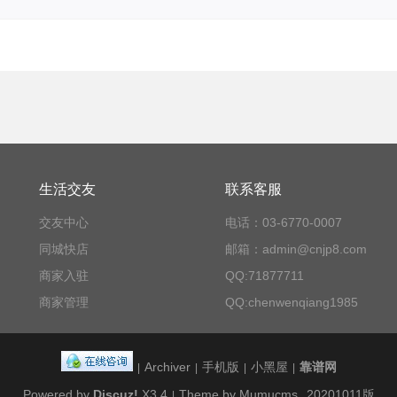
生活交友
联系客服
交友中心
电话：03-6770-0007
同城快店
邮箱：admin@cnjp8.com
商家入驻
QQ:71877711
商家管理
QQ:chenwenqiang1985
Archiver
手机版
小黑屋
靠谱网
|
|
|
|
Powered by
Discuz!
X3.4
Theme by Mumucms
20201011版
|