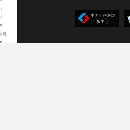
片
中国互联网举
片
报中心
片
欣赏
平
事
道
训
导
构
民
台
选
录
文
频