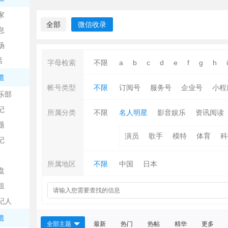
中
家
全部
微信收录
息
场
话
字母检索
不限
a
b
c
d
e
f
g
h
i
道
帐号类型
不限
订阅号
服务号
企业号
小程
乐部
记
日
所属分类
不限
名人明星
影音娱乐
资讯阅读
题
演员
歌手
模特
体育
科
记
所属地区
不限
中国
日本
盘
租
纪人
吧
道
全部主题
最新
热门
热帖
精华
更多