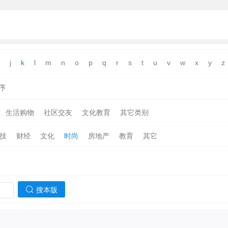
j
k
l
m
n
o
p
q
r
s
t
u
v
w
x
y
z
序
生活购物
社区交友
文化教育
其它类别
技
财经
文化
时尚
房地产
教育
其它
搜本版