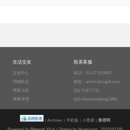
生活交友
联系客服
交友中心
电话：03-6770-0007
同城快店
邮箱：admin@cnjp8.com
商家入驻
QQ:71877711
商家管理
QQ:chenwenqiang1985
Archiver
手机版
小黑屋
靠谱网
|
|
|
|
Powered by
Discuz!
X3.4
Theme by Mumucms
20201011版
|