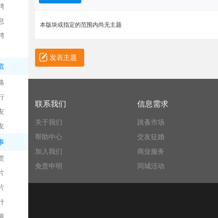
聘
息
本版块或指定的范围内尚无主题
聘
发表主题
道
略
信
行
联系我们
信息需求
友
关于我们
跳蚤市场
友
帮助中心
交友征婚
事
加入我们
商业服务
赏
免责申明
同城活动
片
息
片
计
漫