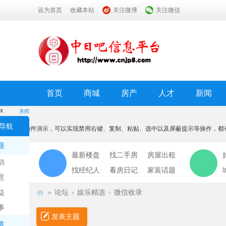
设为首页
收藏本站
关注微博
关注微信
首页
商城
房产
人才
新闻
x
关闭
温馨提示
导航
本功能为插件演示，可以实现禁用右键、复制、粘贴、选中以及屏蔽提示等操作，都
我知道了
题
最新楼盘
找二手房
房屋出租
动
找经纪人
看房日记
家装话题
意
益
»
论坛
›
娱乐精选
›
微信收录
事
发表主题
道