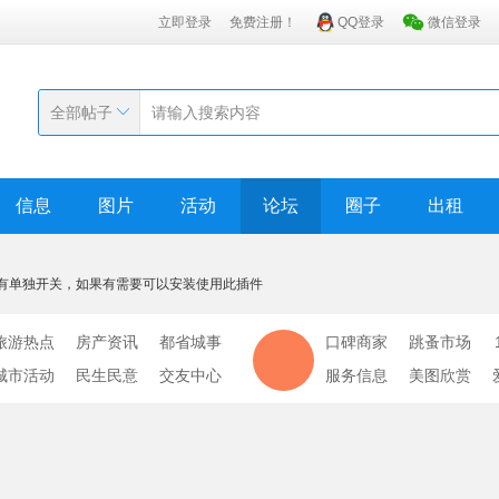
立即登录
免费注册！
QQ登录
微信登录
全部帖子
信息
图片
活动
论坛
圈子
出租
有单独开关，如果有需要可以安装使用此插件
旅游热点
房产资讯
都省城事
口碑商家
跳蚤市场
城市活动
民生民意
交友中心
服务信息
美图欣赏