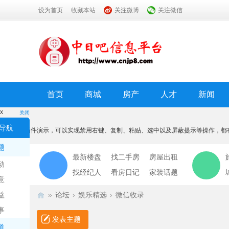
设为首页
收藏本站
关注微博
关注微信
首页
商城
房产
人才
新闻
x
关闭
温馨提示
导航
本功能为插件演示，可以实现禁用右键、复制、粘贴、选中以及屏蔽提示等操作，都
我知道了
题
最新楼盘
找二手房
房屋出租
动
找经纪人
看房日记
家装话题
意
益
»
论坛
›
娱乐精选
›
微信收录
事
发表主题
道