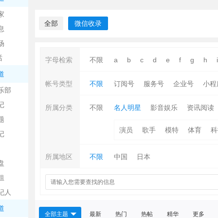
中
家
全部
微信收录
息
场
话
字母检索
不限
a
b
c
d
e
f
g
h
i
道
帐号类型
不限
订阅号
服务号
企业号
小程
乐部
记
日
所属分类
不限
名人明星
影音娱乐
资讯阅读
题
演员
歌手
模特
体育
科
记
所属地区
不限
中国
日本
盘
租
纪人
吧
道
全部主题
最新
热门
热帖
精华
更多