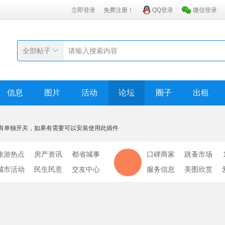
立即登录
免费注册！
QQ登录
微信登录
全部帖子
信息
图片
活动
论坛
圈子
出租
有单独开关，如果有需要可以安装使用此插件
旅游热点
房产资讯
都省城事
口碑商家
跳蚤市场
城市活动
民生民意
交友中心
服务信息
美图欣赏