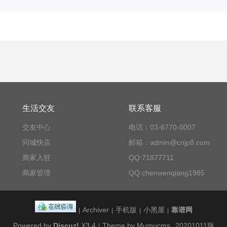
生活交友
联系客服
交友中心
电话：03-6770-0007
同城快店
邮箱：admin@cnjp8.com
商家入驻
QQ:71877711
商家管理
QQ:chenwenqiang1985
Archiver
手机版
小黑屋
靠谱网
|
|
|
|
Powered by
Discuz!
X3.4
Theme by Mumucms
20201011版
|