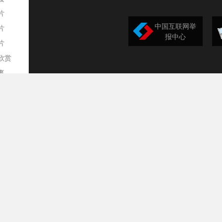
片
中国互联网举
片
报中心
片
欣赏
平
事
道
训
导
构
民
台
选
录
文
频