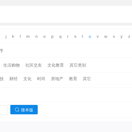
j
k
l
m
n
o
p
q
r
s
t
u
v
w
x
y
z
序
生活购物
社区交友
文化教育
其它类别
技
财经
文化
时尚
房地产
教育
其它
搜本版