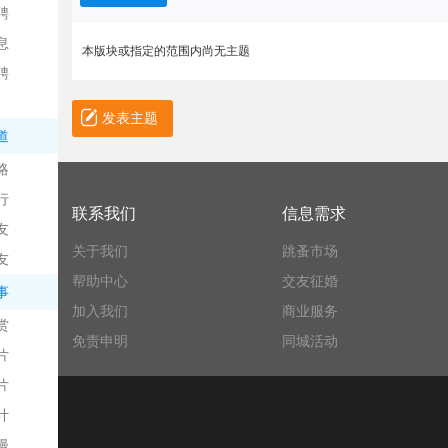
聘
息
本版块或指定的范围内尚无主题
聘
发表主题
道
略
信
行
联系我们
信息需求
友
关于我们
跳蚤市场
友
帮助中心
交友征婚
事
加入我们
商业服务
赏
免责申明
同城活动
片
息
片
计
漫