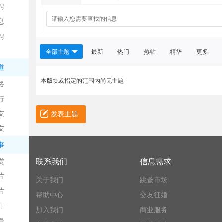
聘
息
聘
全部主题
最新
热门
热帖
精华
更多
道
本版块或指定的范围内尚无主题
略
信
行
友
发表主题
友
事
赏
联系我们
信息需求
片
关于我们
跳蚤市场
息
片
帮助中心
交友征婚
计
加入我们
商业服务
漫