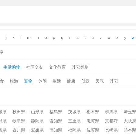
j
k
l
m
n
o
p
q
r
s
t
u
v
w
x
y
z
序
生活购物
社区交友
文化教育
其它类别
食
旅游
宠物
休闲
生活
健康
创意
天气
其它
城県
秋田県
山形県
福島県
茨城県
栃木県
群馬県
埼玉
野県
岐阜県
静岡県
愛知県
三重県
滋賀県
京都府
大阪
島県
香川県
愛媛県
高知県
福岡県
佐賀県
長崎県
熊本