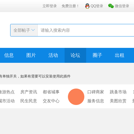
立即登录
免费注册！
QQ登录
微信登录
全部帖子
信息
图片
活动
论坛
圈子
出租
有单独开关，如果有需要可以安装使用此插件
旅游热点
房产资讯
都省城事
口碑商家
跳蚤市场
城市活动
民生民意
交友中心
服务信息
美图欣赏