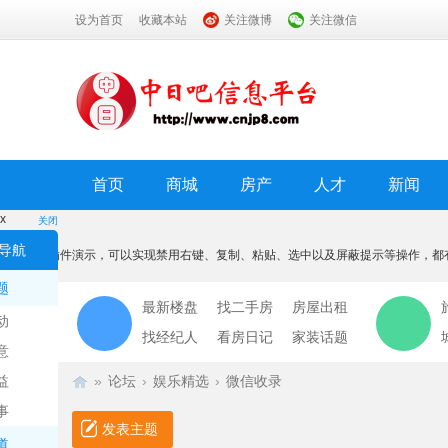
设为首页
收藏本站
关注微博
关注微信
首页
商城
房产
人才
新闻
x
关闭
温馨提示
导航
本功能为插件演示，可以实现禁用右键、复制、粘贴、选中以及屏蔽提示等操作，都
我知道了
题
最新楼盘
找二手房
房屋出租
动
找经纪人
看房日记
家装话题
意
益
»
论坛
›
娱乐精选
›
微信收录
事
发表主题
道