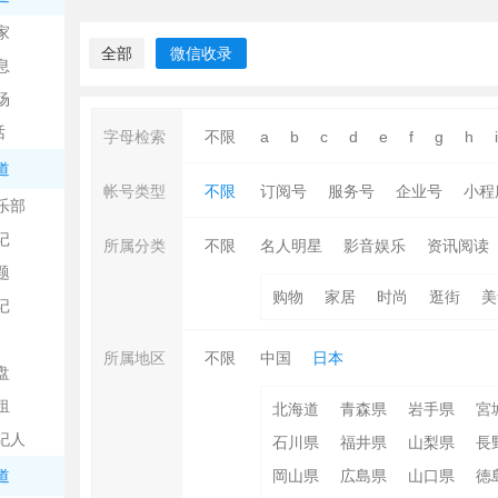
中
家
全部
微信收录
息
场
话
字母检索
不限
a
b
c
d
e
f
g
h
i
道
帐号类型
不限
订阅号
服务号
企业号
小程
乐部
记
日
所属分类
不限
名人明星
影音娱乐
资讯阅读
题
购物
家居
时尚
逛街
美
记
所属地区
不限
中国
日本
盘
租
北海道
青森県
岩手県
宮
纪人
石川県
福井県
山梨県
長
吧
道
岡山県
広島県
山口県
徳