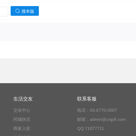
搜本版
生活交友
联系客服
交友中心
电话：03-6770-0007
同城快店
邮箱：admin@cnjp8.com
商家入驻
QQ:71877711