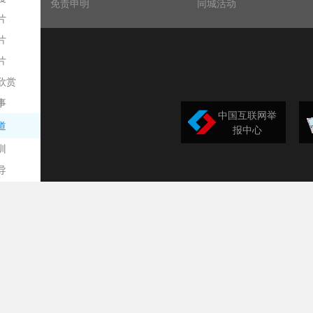
免责申明
同城活动
片
片
片
欣赏
平
事
中国互联网举
道
报中心
训
导
构
民
台
选
录
文
频