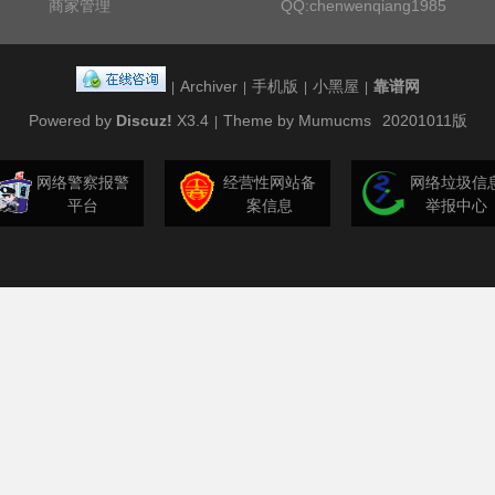
商家管理
QQ:chenwenqiang1985
Archiver
手机版
小黑屋
靠谱网
|
|
|
|
Powered by
Discuz!
X3.4
Theme by Mumucms
20201011版
|
网络警察报警
经营性网站备
网络垃圾信
平台
案信息
举报中心